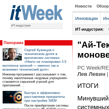
Новости
Обзо
Инновации
Ин
ИТ-индустрия
ИТ-индустрия:
"Ай-Те
Панорама
Сергей Кузнецов о
монов
техническом долге в
критических системах:
«Никто не планировал 3,5
миллиона записей — именно так и
PC Week/RE 
возникает технический долг»
Лев Левин
|
Инженер-программист рассказывает о том,
почему накопленные «кодовые упрощения»
становятся серьезной угрозой для
ИТОГИ
приложений …
Быстро и эффективно:
расставляем приоритеты
Минувший 
при настройке SIEM
После приобретения системы
системных