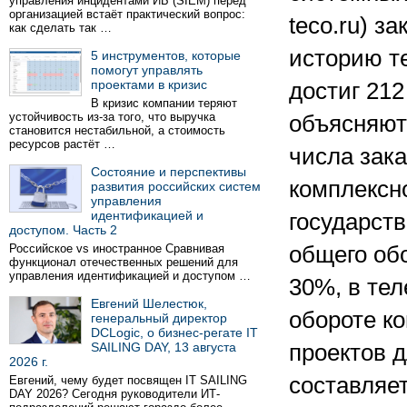
управления инцидентами ИБ (SIEM) перед
организацией встаёт практический вопрос:
teco.ru) з
как сделать так …
историю т
5 инструментов, которые
помогут управлять
проектами в кризис
достиг 212
В кризис компании теряют
устойчивость из-за того, что выручка
объясняют
становится нестабильной, а стоимость
ресурсов растёт …
числа зака
Состояние и перспективы
комплексн
развития российских систем
управления
идентификацией и
государст
доступом. Часть 2
Российское vs иностранное Сравнивая
общего обо
функционал отечественных решений для
управления идентификацией и доступом …
30%, в те
Евгений Шелестюк,
обороте к
генеральный директор
DCLogic, о бизнес-регате IT
SAILING DAY, 13 августа
проектов 
2026 г.
составляе
Евгений, чему будет посвящен IT SAILING
DAY 2026? Сегодня руководители ИТ-