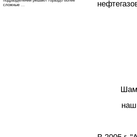
подразделений решают гораздо более
нефтегазо
сложные …
Шам
наш