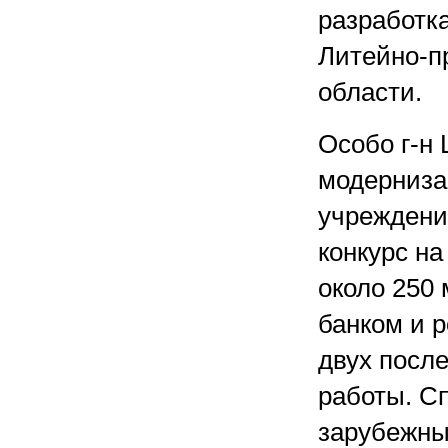
разработк
Литейно-пр
области.
Особо г-н
модерниза
учреждений
конкурс на
около 250
банком и р
двух посл
работы. С
зарубежны