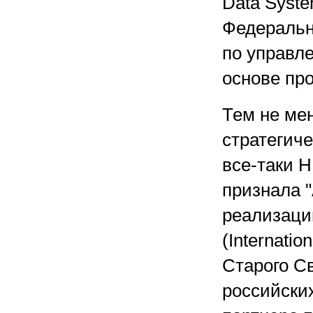
Data Syst
Федеральн
по управл
основе про
Тем не мен
стратегиче
все-таки H
признала 
реализаци
(Internati
Cтарого Cв
российски