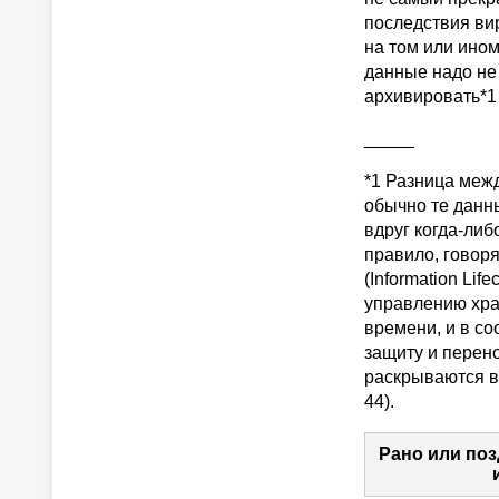
последствия вир
на том или ином
данные надо не 
архивировать*1
_____
*1 Разница меж
обычно те данны
вдруг когда-либ
правило, говор
(Information Li
управлению хра
времени, и в с
защиту и перено
раскрываются в 
44).
Рано или поз