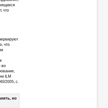
анящиеся
, что
зервируют
о, что
ак
к
 во
рование,
ии ILM
0/2005, c.
нить, но