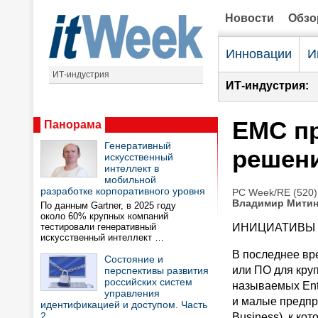
Новости
Обз
Инновации
И
ИТ-индустрия
ИТ-индустрия:
ЕМС пр
Панорама
Генеративный
решен
искусственный
интеллект в
мобильной
разработке корпоративного уровня
PC Week/RE (520)
Владимир Мити
По данным Gartner, в 2025 году
около 60% крупных компаний
тестировали генеративный
ИНИЦИАТИВЫ
искусственный интеллект …
В последнее вр
Состояние и
или ПО для кру
перспективы развития
российских систем
называемых Ent
управления
и малые предпр
идентификацией и доступом. Часть
2
Business), к ко