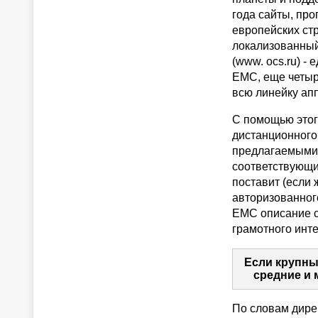
года сайты, пр
европейских ст
локализованный
(www. ocs.ru) 
EMC, еще четыре
всю линейку ап
С помощью этог
дистанционного
предлагаемыми 
соответствующи
поставит (если 
авторизованного
EMC описание с
грамотного инте
Если крупны
средние и 
По словам дире