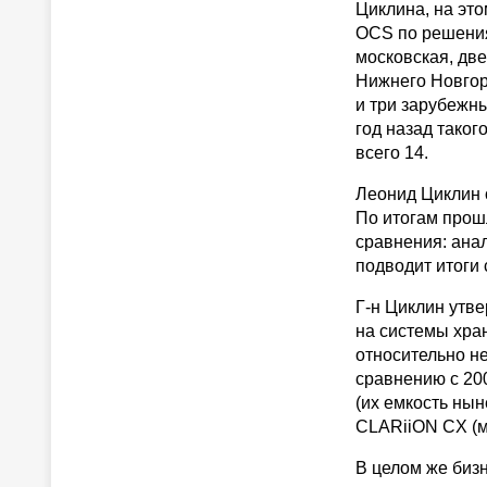
Циклина, на эт
OCS по решения
московская, две
Нижнего Новгор
и три зарубежны
год назад таког
всего 14.
Леонид Циклин 
По итогам прошл
сравнения: анал
подводит итоги 
Г-н Циклин утве
на системы хра
относительно н
сравнению с 200
(их емкость нын
CLARiiON CX (ма
В целом же биз