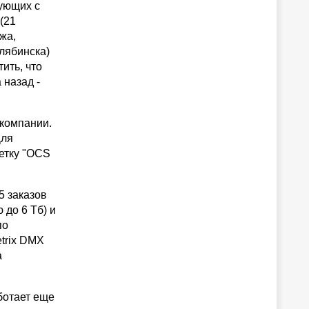
вующих с
(21
жа,
лябинска)
ить, что
 назад -
компании.
Для
метку "OCS
5 заказов
до 6 Тб) и
по
etrix DMX
а
ботает еще