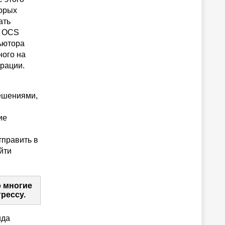
торых
ать
и OCS
бьютора
ного на
рации.
решениями,
ие
тправить в
йти
о многие
рессу.
ида