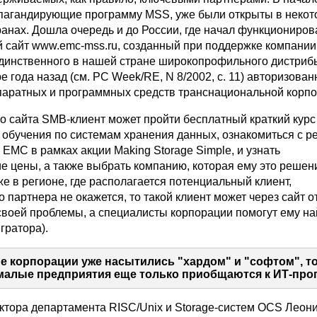
опагандирующие программу MSS, уже были открыты в неко
ранах. Дошла очередь и до России, где начал функциониров
 сайт www.emc-mss.ru, созданный при поддержке компани
- единственного в нашей стране широкопрофильного дистри
 года назад (см. PC Week/RE, N 8/2002, с. 11) авторизован
паратных и программных средств транснациональной корпо
о сайта SMB-клиент может пройти бесплатный краткий курс
 обучения по системам хранения данных, ознакомиться с 
EMC в рамках акции Making Storage Simple, и узнать
е цены, а также выбрать компанию, которая ему это решен
же в регионе, где располагается потенциальный клиент,
 партнера не окажется, то такой клиент может через сайт о
воей проблемы, а специалисты корпорации помогут ему на
гратора).
е корпорации уже насытились "хардом" и "софтом", т
малые предприятия еще только приобщаются к ИТ-прог
ктора департамента RISC/Unix и Storage-систем OCS Леон