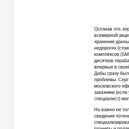
Осознав это, ко
всемирной акци
хранение данны
недорогих (стои
комплексов (SM
десятков тераба
впервые в свое
Дабы сразу был
проблемы. Серг
московского оф
заказчики (если
специалист) мо
Но важно не тол
сведения потен
специализирова
планеты и подд