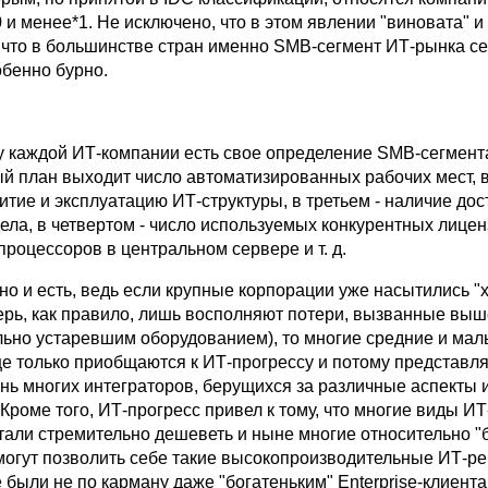
 и менее*1. Не исключено, что в этом явлении "виновата" и
что в большинстве стран именно SMB-cегмент ИТ-рынка с
обенно бурно.
 у каждой ИТ-компании есть свое определение SMB-сегмент
й план выходит число автоматизированных рабочих мест, в
итие и эксплуатацию ИТ-структуры, в третьем - наличие дос
ела, в четвертом - число используемых конкурентных лицен
 процессоров в центральном сервере и т. д.
но и есть, ведь если крупные корпорации уже насытились "
перь, как правило, лишь восполняют потери, вызванные вы
льно устаревшим оборудованием), то многие средние и ма
е только приобщаются к ИТ-прогрессу и потому представл
нь многих интеграторов, берущихся за различные аспекты 
Кроме того, ИТ-прогресс привел к тому, что многие виды ИТ
тали стремительно дешеветь и ныне многие относительно "
могут позволить себе такие высокопроизводительные ИТ-р
были не по карману даже "богатеньким" Enterprise-клиента