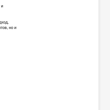
 и
дход,
тов, но и