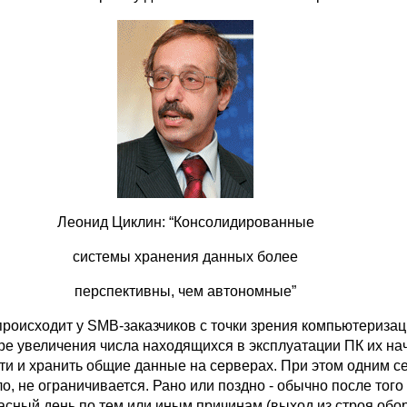
Леонид Циклин: “Консолидированные
системы хранения данных более
перспективны, чем автономные”
происходит у SMB-заказчиков с точки зрения компьютериза
ре увеличения числа находящихся в эксплуатации ПК их на
ети и хранить общие данные на серверах. При этом одним 
ло, не ограничивается. Рано или поздно - обычно после того 
асный день по тем или иным причинам (выход из строя обо