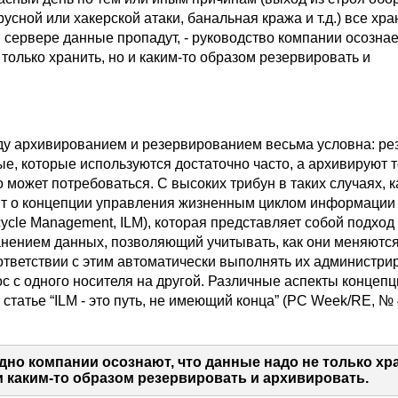
усной или хакерской атаки, банальная кража и т.д.) все хр
 сервере данные пропадут, - руководство компании осознает
только хранить, но и каким-то образом резервировать и
ду архивированием и резервированием весьма условна: ре
е, которые используются достаточно часто, а архивируют т
о может потребоваться. C высоких трибун в таких случаях, к
ят о концепции управления жизненным циклом информации
fecycle Management, ILM), которая представляет собой подход 
нением данных, позволяющий учитывать, как они меняются
оответствии с этим автоматически выполнять их администри
с с одного носителя на другой. Различные аспекты концепц
статье “ILM - это путь, не имеющий конца” (PC Week/RE, № 4
дно компании осознают, что данные надо не только хра
и каким-то образом резервировать и архивировать.