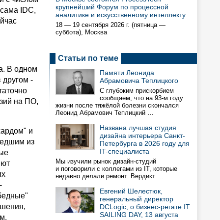
крупнейший Форум по процессной
 сама IDC,
аналитике и искусственному интеллекту
ейчас
18 — 19 сентября 2026 г. (пятница —
суббота), Москва
Статьи по теме
а. В одном
Памяти Леонида
 другом -
Абрамовича Теплицкого
таточно
С глубоким прискорбием
сообщаем, что на 93-м году
зий на ПО,
жизни после тяжёлой болезни скончался
Леонид Абрамович Теплицкий …
Названа лучшая студия
хардом" и
дизайна интерьера Санкт-
шедшим из
Петербурга в 2026 году для
IT-специалиста
лые
Мы изучили рынок дизайн-студий
яют
и поговорили с коллегами из IT, которые
их
недавно делали ремонт. Вердикт …
-
Евгений Шелестюк,
бедные"
генеральный директор
ешения,
DCLogic, о бизнес-регате IT
SAILING DAY, 13 августа
м.