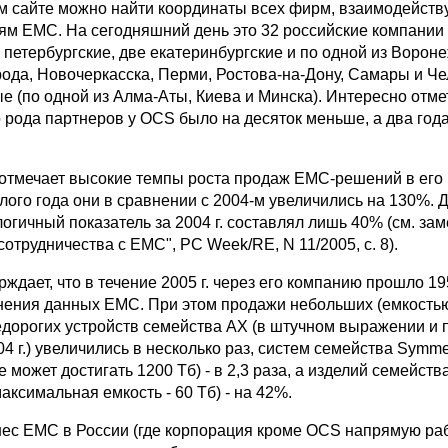
ом сайте можно найти координаты всех фирм, взаимодейст
м EMC. На сегодняшний день это 32 российские компании 
 петербургские, две екатеринбургские и по одной из Вороне
ода, Новочеркасска, Перми, Ростова-на-Дону, Самары и Че
е (по одной из Алма-Аты, Киева и Минска). Интересно отмет
о рода партнеров у OCS было на десяток меньше, а два года
отмечает высокие темпы роста продаж EMC-решений в его 
ого года они в сравнении с 2004-м увеличились на 130%. 
огичный показатель за 2004 г. составлял лишь 40% (см. за
сотрудничества с EMC", PC Week/RE, N 11/2005, с. 8).
рждает, что в течение 2005 г. через его компанию прошло 19
нения данных EMC. При этом продажи небольших (емкостью 
едорогих устройств семейства AX (в штучном выражении и 
4 г.) увеличились в несколько раз, систем семейства Symm
е может достигать 1200 Тб) - в 2,3 раза, а изделий семейств
ксимальная емкость - 60 Тб) - на 42%.
нес EMC в России (где корпорация кроме OCS напрямую ра