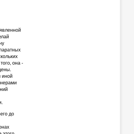
ъявленной
елай
ну
ппаратных
скольких
ого, она -
цены.
и иной
тнерами
ений
и.
его до
онах
 этого