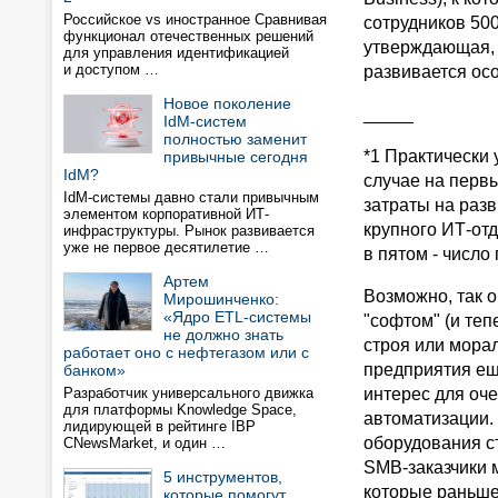
Российское vs иностранное Сравнивая
сотрудников 500
функционал отечественных решений
утверждающая, 
для управления идентификацией
и доступом …
развивается ос
Новое поколение
_____
IdM-систем
полностью заменит
*1 Практически
привычные сегодня
IdM?
случае на первы
IdM-системы давно стали привычным
затраты на разв
элементом корпоративной ИТ-
крупного ИТ-отд
инфраструктуры. Рынок развивается
уже не первое десятилетие …
в пятом - число
Артем
Возможно, так о
Мирошинченко:
«Ядро ETL-системы
"софтом" (и те
не должно знать
строя или мора
работает оно с нефтегазом или с
предприятия ещ
банком»
Разработчик универсального движка
интерес для оче
для платформы Knowledge Space,
автоматизации. 
лидирующей в рейтинге IBP
оборудования с
CNewsMarket, и один …
SMB-заказчики 
5 инструментов,
которые раньше 
которые помогут