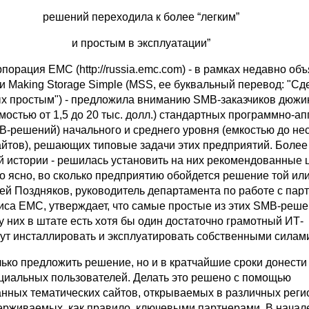
решений переходила к более “легким”
и простым в эксплуатации”
рпорация EMC (http://russia.emc.com) - в рамках недавно об
и Making Storage Simple (MSS, ее буквальный перевод: "Сд
х простым") - предложила вниманию SMB-заказчиков дюжи
мостью от 1,5 до 20 тыс. долл.) стандартных программно-а
B-решений) начального и среднего уровня (емкостью до не
йтов), решающих типовые задачи этих предприятий. Более т
й истории - решилась установить на них рекомендованные 
о ясно, во сколько предприятию обойдется решение той ил
ей Поздняков, руководитель департамента по работе с пар
иса EMC, утверждает, что самые простые из этих SMB-реш
 у них в штате есть хотя бы один достаточно грамотный ИТ-
гут инсталлировать и эксплуатировать собственными силам
ько предложить решение, но и в кратчайшие сроки донести 
циальных пользователей. Делать это решено с помощью
нных тематических сайтов, открываемых в различных реги
ерживаемых, как правило, ключевыми партнерами. В начале