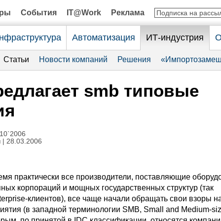
оры
События
IT@Work
Реклама
нфраструктура
Автоматизация
ИТ-индустрия
О
Статьи
Новости компаний
Решения
«Импортозамещ
едлагает smb типовые
ия
10`2006
н
| 28.03.2006
емя практически все производители, поставляющие оборудо
пных корпораций и мощных государственных структур (так
erprise-клиентов), все чаще начали обращать свои взоры н
иятия (в западной терминологии SMB, Small and Medium-si
торым, по принятой в IDC классификации, относятся компани