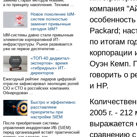
замены старых методов новыми,
а по принципу накопления. Техники …
компания "Ай
Новое поколение IdM-
особенность 
систем полностью
заменит привычные
сегодня IdM?
Packard; нас
IdM-системы давно стали привычным
элементом корпоративной ИТ-
по итогам го
инфраструктуры. Рынок развивается
уже не первое десятилетие …
корпорации 
«ТОП-40 диджитал-
Оуэн Кемп. 
экспертов»: время
«гибридных» ИТ-
директоров
говорить о р
Ежегодный рейтинг лидеров цифровой
отрасли зафиксировал эволюцию ролей
и HP.
CIO и CTO в российских компаниях.
Обнародован …
Количествен
Быстро и эффективно:
расставляем
2005 г. - 21
приоритеты при
настройке SIEM
выражается 
После приобретения системы
управления инцидентами ИБ (SIEM)
перед организацией встаёт практический
сравнению с
вопрос: как сделать так …