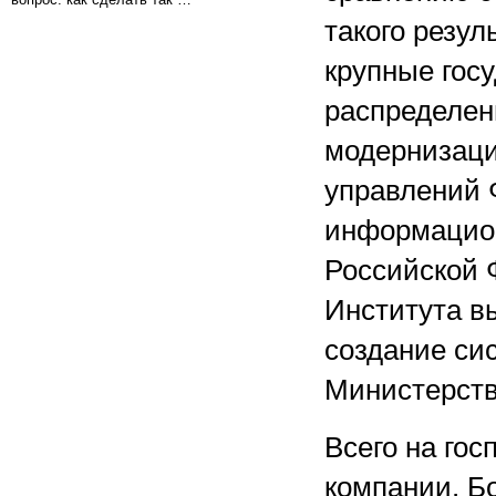
такого резул
крупные гос
распределен
модернизаци
управлений 
информацион
Российской 
Института в
создание си
Министерств
Всего на го
компании. Б