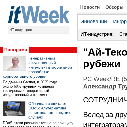
Новости
Обзоры
Инновации
Инфр
ИТ-индустрия
ИТ-индустрия:
Ста
"Ай-Тек
Панорама
Генеративный
рубежи
искусственный
интеллект в мобильной
разработке
корпоративного уровня
PC Week/RE (5
По данным Gartner, в 2025 году
Александр Т
около 60% крупных компаний
тестировали генеративный
искусственный интеллект …
СОТРУДНИ
Облачная защита от
DDoS: альтернатива
возможна, но в редких
Вслед за др
случаях
DDoS-атаки развиваются не по принципу
интегратора