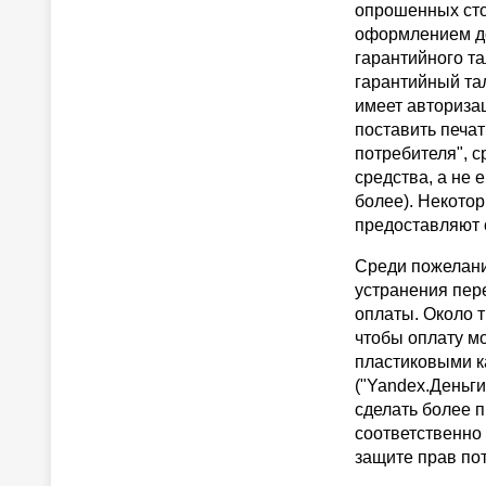
опрошенных сто
оформлением до
гарантийного т
гарантийный тал
имеет авториза
поставить печат
потребителя", с
средства, а не 
более). Некото
предоставляют 
Среди пожелани
устранения пер
оплаты. Около т
чтобы оплату мо
пластиковыми к
("Yandex.Деньги
сделать более п
соответственно 
защите прав по