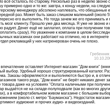
о всё осталось по старому. Несколько раз в неделю звоню 
у примерно одно и то же: завтра, к концу недели, на след
Питерскому менеджеру абсолюно наплевать, что обещанные 
редной раз. Может быть заказ слишком маленький (около 55
тересно его выполнять. Но тогда зачем же его принимать и
ь мозг клиенту. Прошло уже два месяца. Я уже не звоню и 
 радует. Денег ещё не заплатил, оплата при получении тов
 оплатить сразу). Но уважение к компании в целом бесследн
ычных магазинах они работают на отлично, но в интернете
отдел рекламаций у них натренерован очень не плохо.
Гребенник
10.10.20
 впечатление оставляет Интернет-магазин "Дом книги" (ww
мный выбор. Удобный хорошо структурированный каталог. Ра
ема. Заказы оформляются и выполняются быстро и, в отлич
агазинов такого рода, "Дом книги" не берёт никаких денег з
 товара даже на условиях "Оплата наличными при получен
ар выдаётся не на складе-полуподвале (как во многих друг
ах), а в комфортабельном живом магазине с большим выбо
жением (около ст. метро "Бауманска"). Недостаток магазин
ртимент аудиокниг и прочих аудио- и видеоизданий.