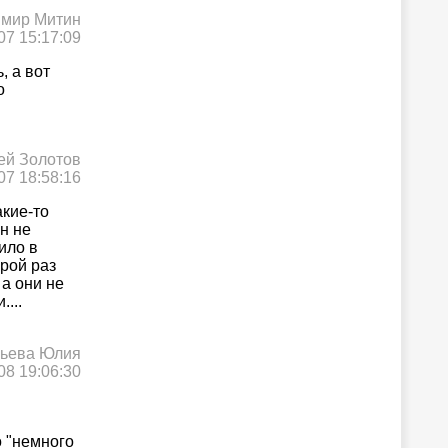
мир Митин
07 15:17:09
, а вот
о
ей Золотов
07 18:58:16
акие-то
н не
ило в
орой раз
а они не
...
рьева Юлия
08 19:06:30
о "немного