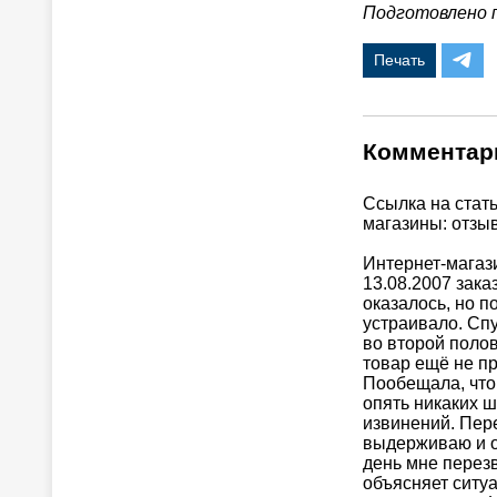
Подготовлено 
Печать
Комментар
Ссылка на стать
магазины: отзы
Интернет-магази
13.08.2007 зака
оказалось, но 
устраивало. Спу
во второй поло
товар ещё не пр
Пообещала, что 
опять никаких ш
извинений. Пер
выдерживаю и о
день мне перез
объясняет ситуа