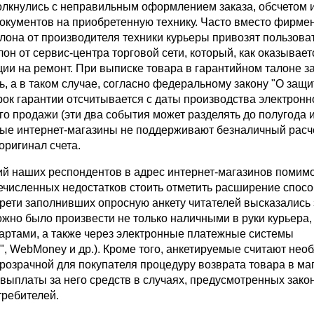
лкнулись с неправильным оформлением заказа, обсчетом 
кументов на приобретенную технику. Часто вместо фирме
алона от производителя техники курьеры привозят пользова
он от сервис-центра торговой сети, который, как оказывает
ции на ремонт. При выписке товара в гарантийном талоне 
ь, а в таком случае, согласно федеральному закону "О защи
рок гарантии отсчитывается с даты производства электронн
его продажи (эти два события может разделять до полугода 
рые интернет-магазины не поддерживают безналичный расче
оригинал счета.
й наших респондентов в адрес интернет-магазинов помим
ечисленных недостатков стоить отметить расширение спос
рети заполнивших опросную анкету читателей высказались з
жно было произвести не только наличными в руки курьера, 
артами, а также через электронные платежные системы
", WebMoney и др.). Кроме того, анкетируемые считают не
розрачной для покупателя процедуру возврата товара в ма
выплаты за него средств в случаях, предусмотренных зако
требителей.