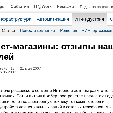
оры
События
IT@Work
Реклама
нфраструктура
Автоматизация
ИТ-индустрия
О
Статьи
Новости компаний
Решения
«Импортозамещ
ет-магазины: отзывы на
лей
575), 15 — 21 мая 2007
5.05.2007
тели российского сегмента Интернета хотя бы раз что-то п
газинах. Сотни витрин в киберпространстве предлагают од
вия и, конечно, электронную технику - от компьютеров и
стройств до специальных раций и сотовых телефонов. Мы
м образом пользователи воспринимают подобный сервис, и 