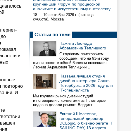
крупнейший Форум по процессной
длагалось
аналитике и искусственному интеллекту
ой
18 — 19 сентября 2026 г. (пятница —
суббота), Москва
тернет-
Статьи по теме
 до
т
Памяти Леонида
Абрамовича Теплицкого
показал
С глубоким прискорбием
льности и
сообщаем, что на 93-м году
нных
жизни после тяжёлой болезни скончался
Леонид Абрамович Теплицкий …
Названа лучшая студия
тронные
дизайна интерьера Санкт-
Петербурга в 2026 году для
ы повторно
IT-специалиста
вании. И
Мы изучили рынок дизайн-студий
и поговорили с коллегами из IT, которые
недавно делали ремонт. Вердикт …
оте
Евгений Шелестюк,
тветствии
генеральный директор
завышен
DCLogic, о бизнес-регате IT
SAILING DAY, 13 августа
ения