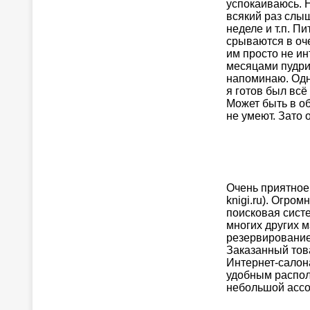
успокаиваюсь. Н
всякий раз слыш
неделе и т.п. 
срываются в оче
им просто не ин
месяцами пудрит
напоминаю. Одно
я готов был всё
Может быть в об
не умеют. Зато 
Очень приятное
knigi.ru). Огро
поисковая сист
многих других м
резервирование
Заказанный тов
Интернет-салон
удобным располо
небольшой ассо