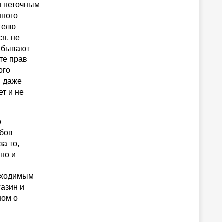
и неточным
нного
телю
ся, не
забывают
те прав
ого
и даже
т и не
о
обов
а то,
но и
обходимым
газин и
ном о