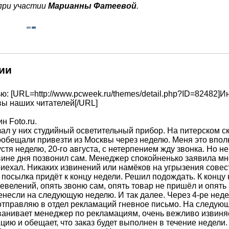
при участии
Марианны Фатеевой
.
ии
ю: [URL=http://www.pcweek.ru/themes/detail.php?ID=82482]И
вы наших читателей[/URL]
н Foto.ru.
зал у них студийный осветительный прибор. На питерском с
пообещали привезти из Москвы через неделю. Меня это впол
стя неделю, 20-го августа, с нетерпением жду звонка. Но н
вине дня позвонил сам. Менеджер спокойненько заявила мне
иехал. Никаких извинений или намёков на угрызения совес
посылка придёт к концу недели. Решил подождать. К концу
евелений, опять звоню сам, опять товар не пришёл и опять
енесли на следующую неделю. И так далее. Через 4-ре неде
тправляю в отдел рекламаций гневное письмо. На следую
ванивает менеджер по рекламациям, очень вежливо извиня
цию и обещает, что заказ будет выполнен в течение недели