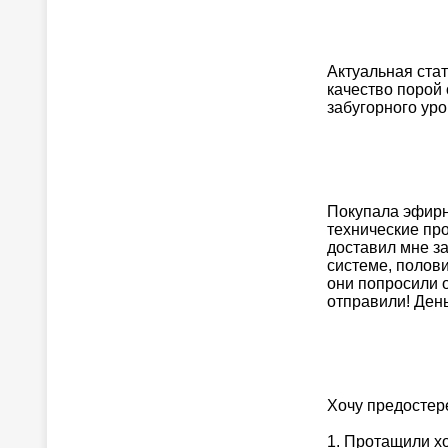
Актуальная стат
качество порой 
забугорного уро
Покупала эфирн
технические про
доставил мне за
системе, полови
они попросили о
отправили! Деньг
Хочу предостер
1. Протащили хо