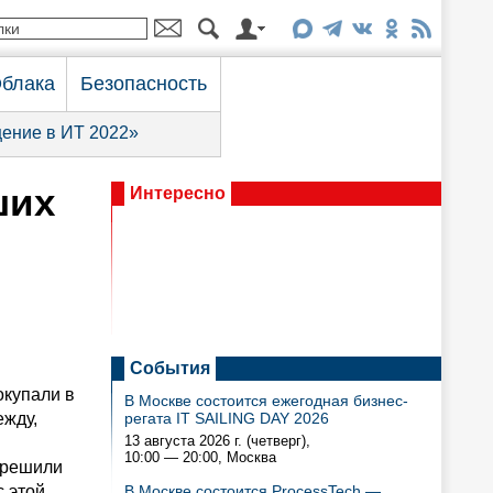
блака
Безопасность
ение в ИТ 2022»
ших
Интересно
События
окупали в
В Москве состоится ежегодная бизнес-
ежду,
регата IT SAILING DAY 2026
13 августа 2026 г. (четверг),
10:00 — 20:00
, Москва
 решили
с этой
В Москве состоится ProcessTech —