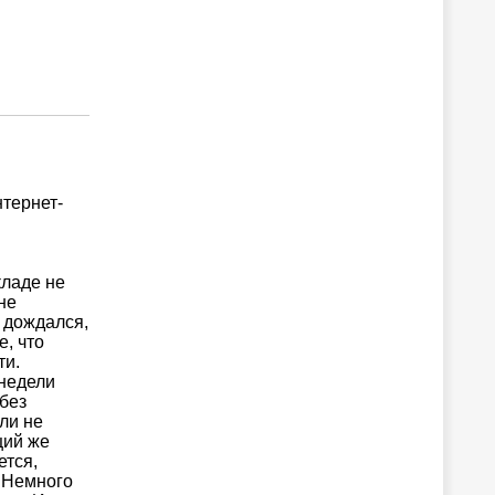
нтернет-
кладе не
не
е дождался,
, что
ти.
 недели
 без
ли не
щий же
ется,
. Немного