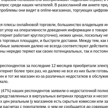
опрос среди наших читателей. В разосланной им анкете пре
 проблемы они видят в online-магазинах, торгующих цифров
я плюсы онлайновой торговли, большинство владельцев ин
ют упор на оперативности доведения информации о товаре
тернет работает круглосуточно), низких ценах, поскольку не
 торговых площадях, и быстроте доставки. Между тем, как 
обные заявления далеко не всегда соответствуют действите
ины нередко теряют как своих потенциальных, так и постоя
 респондентов за последние 12 месяцев приобретали элек
тернет более трех раз, но далеко не все из них были готов
ин и тот же магазин из-за различных недостатков в обслужи
мало.
 (47%) наших респондентов заявили о недостаточной полн
редставленных в виртуальных витринах продуктах и несоо
их цен реальным (у магазинов есть скрытые комиссии или 
и расчетах с покупателем, о чем не сообщается до соверш