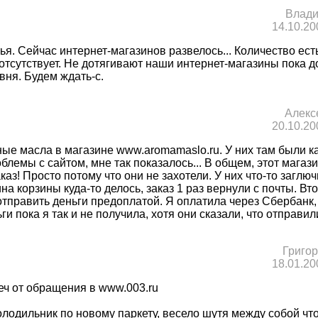
Влади
14.10.20
ья. Сейчас интернет-магазинов развелось... Количество есть
отсутствует. Не дотягивают наши интернет-магазины пока д
вня. Будем ждать-с.
Алекс
20.10.20
ые масла в магазине www.aromamaslo.ru. У них там были к
блемы с сайтом, мне так показалось... В общем, этот магази
каз! Просто потому что они не захотели. У них что-то заглюч
на корзины куда-то делось, заказ 1 раз вернули с почты. Вт
тправить деньги предоплатой. Я оплатила через Сбербанк, 
и пока я так и не получила, хотя они сказали, что отправили.
Григо
18.01.20
еч от обращения в www.003.ru
лодильник по новому паркету, весело шутя между собой чт