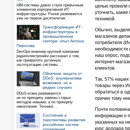
IdM-системы давно стали привычным
целью провели 
элементом корпоративной ИТ-
уточнить, какие
инфраструктуры. Рынок развивается
уже не первое десятилетие …
техникой.
Трансформация ИТ-
Обычно, выделя
инфраструктуры в
магазинов дела
промышленном
секторе: опыт Антона
потребителя (Ин
Пирогова
необходимости в
DevOps-инженер крупной компании
наш опрос, под
радиоэлектроники рассказал о том,
как превратить рутинную
интернет-магаз
эксплуатацию системы …
клиентов.
Облачная защита от
DDoS: альтернатива
Так, 57% наших
возможна, но в
товары через Ин
редких случаях
обратиться в од
DDoS-атаки развиваются
не по принципу замены старых
причин тому не
методов новыми, а по принципу
накопления. Техники …
Почти половина
Состояние и
информации о п
перспективы развития
указанных на н
российских систем
курс доллара пр
управления