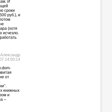
сам. И
ующей
ею сроки
00 руб.), и
 потом
не
ара (хотя
о исчезло.
 работать
 Александр
07 14:50:14
w.dom-
звитая
ие от
а
ии".
их книжных
ром и
а --