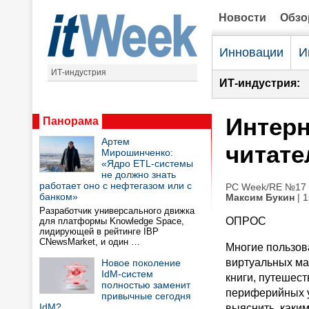
Новости
Обз
Инновации
И
ИТ-индустрия
ИТ-индустрия:
Интерн
Панорама
Артем
читате
Мирошинченко:
«Ядро ETL-системы
не должно знать
работает оно с нефтегазом или с
PC Week/RE №17 (
банком»
Максим Букин
| 1
Разработчик универсального движка
ОПРОС
для платформы Knowledge Space,
лидирующей в рейтинге IBP
CNewsMarket, и один …
Многие пользова
виртуальных ма
Новое поколение
IdM-систем
книги, путешест
полностью заменит
периферийных у
привычные сегодня
IdM?
выяснить, каки