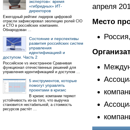
экспертов»: время
апреля 201
«гибридных» ИТ-
директоров
Ежегодный рейтинг лидеров цифровой
Место пр
отрасли зафиксировал эволюцию ролей CIO
и CTO в российских компаниях.
Обнародован …
Россия
Состояние и перспективы
развития российских систем
управления
Организа
идентификацией и
доступом. Часть 2
Российское vs иностранное Сравнивая
Междун
функционал отечественных решений для
управления идентификацией и доступом …
Ассоци
5 инструментов, которые
помогут управлять
проектами в кризис
компа
В кризис компании теряют
устойчивость из-за того, что выручка
Ассоци
становится нестабильной, а стоимость
ресурсов растёт …
компан