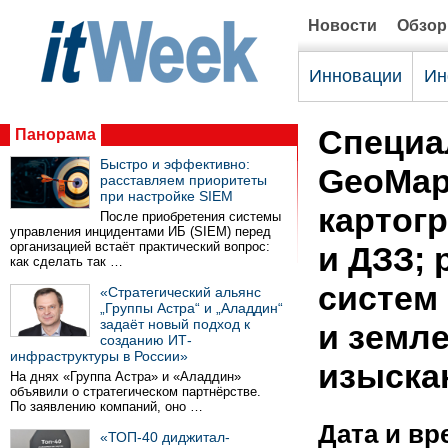
Новости
Обзо
Инновации
Ин
Специа
Панорама
Быстро и эффективно:
GeoMap
расставляем приоритеты
при настройке SIEM
картог
После приобретения системы
управления инцидентами ИБ (SIEM) перед
организацией встаёт практический вопрос:
и ДЗЗ;
как сделать так …
систем 
«Стратегический альянс
„Группы Астра“ и „Аладдин“
задаёт новый подход к
и земл
созданию ИТ-
инфраструктуры в России»
изыска
На днях «Группа Астра» и «Аладдин»
объявили о стратегическом партнёрстве.
По заявлению компаний, оно …
Дата и вр
«ТОП-40 диджитал-