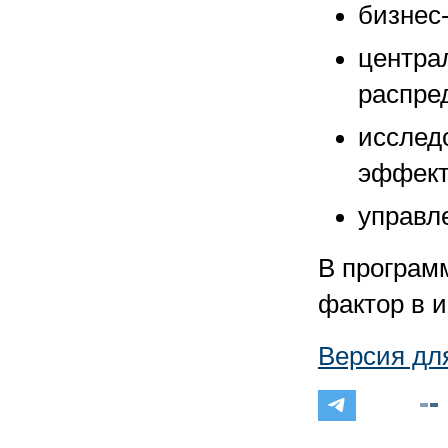
бизнес
центра
распре
исслед
эффект
управл
В програм
фактор в 
Версия дл