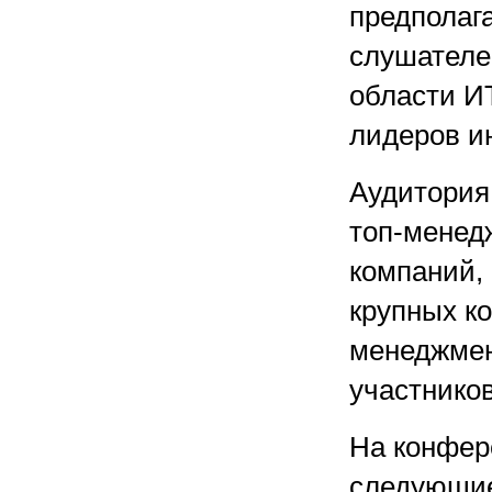
предполаг
слушателе
области ИТ
лидеров и
Аудитория
топ-менед
компаний,
крупных к
менеджмен
участнико
На конфер
следующие