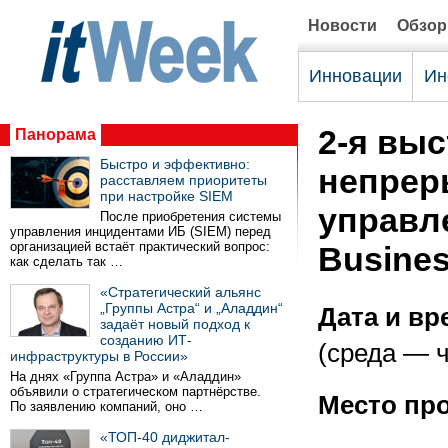
Новости
Обзо
Инновации
Ин
2-я вы
Панорама
Быстро и эффективно:
непрер
расставляем приоритеты
при настройке SIEM
управл
После приобретения системы
управления инцидентами ИБ (SIEM) перед
организацией встаёт практический вопрос:
Busines
как сделать так …
«Стратегический альянс
„Группы Астра“ и „Аладдин“
Дата и вр
задаёт новый подход к
созданию ИТ-
(среда — ч
инфраструктуры в России»
На днях «Группа Астра» и «Аладдин»
объявили о стратегическом партнёрстве.
Место пр
По заявлению компаний, оно …
«ТОП-40 диджитал-