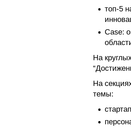
топ-5 
иннова
Case: 
област
На круглых
“Достижени
На секция
темы:
старта
персон