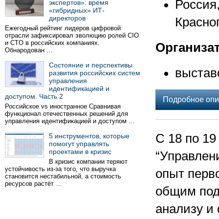
Россия
экспертов»: время
«гибридных» ИТ-
директоров
Красно
Ежегодный рейтинг лидеров цифровой
отрасли зафиксировал эволюцию ролей CIO
и CTO в российских компаниях.
Организа
Обнародован …
Состояние и перспективы
выстав
развития российских систем
управления
идентификацией и
доступом. Часть 2
Подробное опи
Российское vs иностранное Сравнивая
функционал отечественных решений для
управления идентификацией и доступом …
С 18 по 1
5 инструментов, которые
помогут управлять
проектами в кризис
“Управлен
В кризис компании теряют
устойчивость из-за того, что выручка
опыт перво
становится нестабильной, а стоимость
ресурсов растёт …
общим под
анализу и