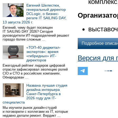
комплекс,
Евгений Шелестюк,
генеральный директор
DCLogic, о бизнес-
Организато
регате IT SAILING DAY,
13 августа 2026 г.
выставоч
Евгений, чему будет посвящен
IT SAILING DAY 2026? Сегодня
руководители ИТ-подразделений решают
гораздо более сложные …
Подробное описа
«ТОП-40 диджитал-
экспертов»: время
«гибридных» ИТ-
Версия для 
директоров
Ежегодный рейтинг лидеров цифровой
отрасли зафиксировал эволюцию ролей
CIO и CTO в российских компаниях.
Обнародован …
Названа лучшая студия
дизайна интерьера
Санкт-Петербурга в
2026 году для IT-
специалиста
Мы изучили рынок дизайн-студий
и поговорили с коллегами из IT, которые
недавно делали ремонт. Вердикт …