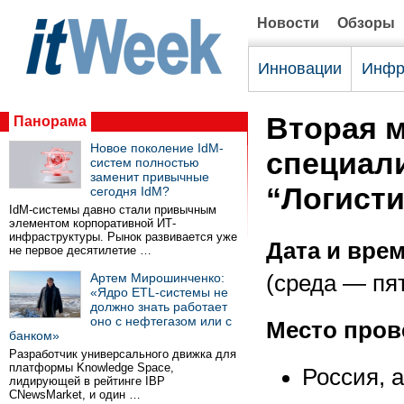
Новости
Обзоры
Инновации
Инфр
Вторая 
Панорама
Новое поколение IdM-
специал
систем полностью
заменит привычные
“Логисти
сегодня IdM?
IdM-системы давно стали привычным
элементом корпоративной ИТ-
инфраструктуры. Рынок развивается уже
Дата и вре
не первое десятилетие …
Артем Мирошинченко:
(среда — пя
«Ядро ETL-системы не
должно знать работает
оно с нефтегазом или с
Место пров
банком»
Разработчик универсального движка для
платформы Knowledge Space,
Россия, 
лидирующей в рейтинге IBP
CNewsMarket, и один …