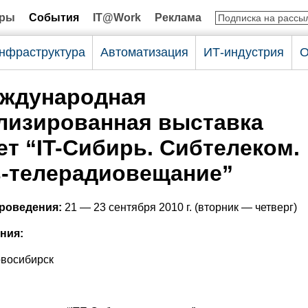
оры
События
IT@Work
Реклама
нфраструктура
Автоматизация
ИТ-индустрия
О
еждународная
лизированная выставка
ет “IT-Сибирь. Сибтелеком.
-телерадиовещание”
проведения:
21 — 23 сентября 2010 г. (вторник — четверг)
ния:
овосибирск
: