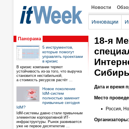
Новости
Обз
Инновации
И
18-я М
Панорама
5 инструментов,
специа
которые помогут
управлять проектами
Интерн
в кризис
В кризис компании теряют
Сибирь
устойчивость из-за того, что выручка
становится нестабильной,
а стоимость ресурсов растёт …
Дата и время 
Новое поколение
IdM-систем
Место проведе
полностью заменит
привычные сегодня
IdM?
Россия, Н
IdM-системы давно стали привычным
элементом корпоративной ИТ-
Организаторы
инфраструктуры. Рынок развивается
уже не первое десятилетие …