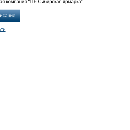
ая компания “ITE Сибирская ярмарка”
исание
ати