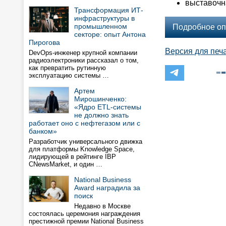
выставочн
Трансформация ИТ-
инфраструктуры в
промышленном
Подробное оп
секторе: опыт Антона
Пирогова
Версия для печ
DevOps-инженер крупной компании
радиоэлектроники рассказал о том,
как превратить рутинную
эксплуатацию системы …
Артем
Мирошинченко:
«Ядро ETL-системы
не должно знать
работает оно с нефтегазом или с
банком»
Разработчик универсального движка
для платформы Knowledge Space,
лидирующей в рейтинге IBP
CNewsMarket, и один …
National Business
Award наградила за
поиск
Недавно в Москве
состоялась церемония награждения
престижной премии National Business