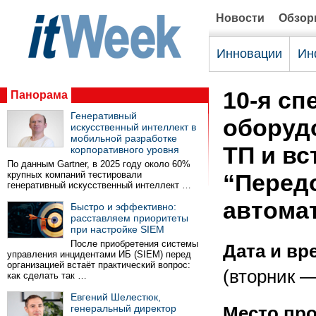
Новости
Обзо
Инновации
Ин
10-я с
Панорама
Генеративный
оборуд
искусственный интеллект в
мобильной разработке
ТП и в
корпоративного уровня
По данным Gartner, в 2025 году около 60%
крупных компаний тестировали
“Перед
генеративный искусственный интеллект …
автомат
Быстро и эффективно:
расставляем приоритеты
при настройке SIEM
После приобретения системы
Дата и вр
управления инцидентами ИБ (SIEM) перед
организацией встаёт практический вопрос:
(вторник —
как сделать так …
Евгений Шелестюк,
генеральный директор
Место пр