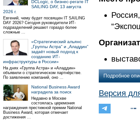
DCLogic, о бизнес-регате IT
SAILING DAY, 13 августа
2026 г.
Россия
Евгений, чему будет посвящен IT SAILING
DAY 2026? Сегодня руководители ИТ-
“Экспоц
подразделений решают гораздо более
сложные …
Организа
«Стратегический альянс
„Группы Астра“ и „Аладдин“
задаёт новый подход к
созданию ИТ-
выстав
инфраструктуры в России»
На днях «Группа Астра» и «Аладдин»
объявили о стратегическом партнёрстве.
Подробное опи
По заявлению компаний, оно …
National Business Award
Версия дл
наградила за поиск
Недавно в Москве
состоялась церемония
награждения престижной премии National
Business Award, которая отмечает
достижения …