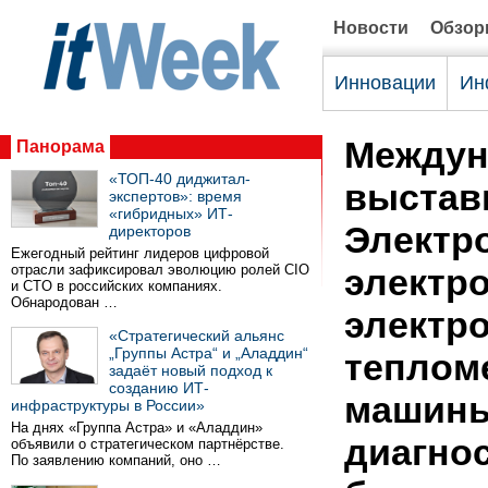
Новости
Обзо
Инновации
Ин
Междун
Панорама
«ТОП-40 диджитал-
выставк
экспертов»: время
«гибридных» ИТ-
Электр
директоров
Ежегодный рейтинг лидеров цифровой
отрасли зафиксировал эволюцию ролей CIO
электро
и CTO в российских компаниях.
Обнародован …
электро
«Стратегический альянс
„Группы Астра“ и „Аладдин“
теплом
задаёт новый подход к
созданию ИТ-
машины
инфраструктуры в России»
На днях «Группа Астра» и «Аладдин»
диагнос
объявили о стратегическом партнёрстве.
По заявлению компаний, оно …