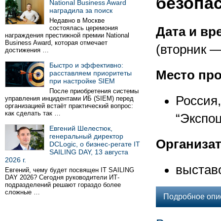
безопа
National Business Award
наградила за поиск
Недавно в Москве
состоялась церемония
Дата и вр
награждения престижной премии National
Business Award, которая отмечает
(вторник —
достижения …
Быстро и эффективно:
Место пр
расставляем приоритеты
при настройке SIEM
После приобретения системы
Россия
управления инцидентами ИБ (SIEM) перед
организацией встаёт практический вопрос:
как сделать так …
“Экспоц
Евгений Шелестюк,
генеральный директор
Организа
DCLogic, о бизнес-регате IT
SAILING DAY, 13 августа
2026 г.
выстав
Евгений, чему будет посвящен IT SAILING
DAY 2026? Сегодня руководители ИТ-
подразделений решают гораздо более
сложные …
Подробное опи