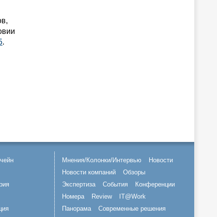
в,
овии
5
.
чейн
Мнения/Колонки/Интервью
Новости
Новости компаний
Обзоры
рия
Экспертиза
События
Конференции
Номера
Review
IT@Work
ция
Панорама
Современные решения