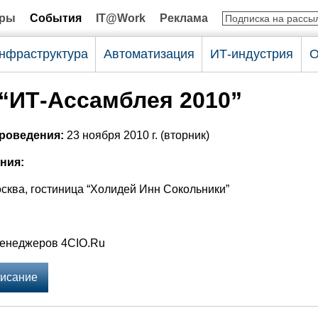
оры
События
IT@Work
Реклама
нфраструктура
Автоматизация
ИТ-индустрия
О
“ИТ-Ассамблея 2010”
проведения:
23 ноября 2010 г. (вторник)
ния:
сква, гостиница “Холидей Инн Сокольники”
:
менеджеров 4CIO.Ru
исание