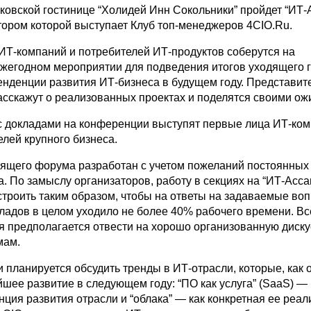
сковской гостинице “Холидей Инн Сокольники” пройдет “ИТ
атором которой выступает Клуб топ-менеджеров 4CIO.Ru.
ИТ-компаний и потребителей ИТ-продуктов соберутся на
жегодном мероприятии для подведения итогов уходящего г
тенденции развития ИТ-бизнеса в будущем году. Представит
асскажут о реализованных проектах и поделятся своими ож
 с докладами на конференции выступят первые лица ИТ-ком
лей крупного бизнеса.
ящего форума разработан с учетом пожеланий постоянных
. По замыслу организаторов, работу в секциях на “ИТ-Асс
строить таким образом, чтобы на ответы на задаваемые во
ладов в целом уходило не более 40% рабочего времени. Вс
я предполагается отвести на хорошо организованную диск
мам.
планируется обсудить тренды в ИТ-отрасли, которые, как 
шее развитие в следующем году: “ПО как услуга” (SaaS) — 
ция развития отрасли и “облака” — как конкретная ее реал