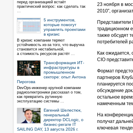
перед организацией встаёт
23 ноября в мо
практический вопрос: как сделать так
2010”, организ
…
5 инструментов,
Представители 
которые помогут
традиционном е
управлять проектами
в кризис
также обсудят 
В кризис компании теряют
потребителей р
устойчивость из-за того, что выручка
становится нестабильной,
Как ожидается,
а стоимость ресурсов растёт …
CIO представите
Трансформация ИТ-
инфраструктуры в
Формат предсто
промышленном
секторе: опыт Антона
партнеров Клуба
Пирогова
планируется по
DevOps-инженер крупной компании
обсуждение док
радиоэлектроники рассказал о том,
как превратить рутинную
остальное врем
эксплуатацию системы …
намеченным те
Евгений Шелестюк,
На конференции 
генеральный
директор DCLogic, о
получат дальней
бизнес-регате IT
ключевая тенден
SAILING DAY, 13 августа 2026 г.