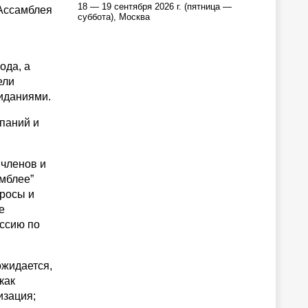
18 — 19 сентября 2026 г. (пятница —
-Ассамблея
суббота), Москва
ода, а
ели
иданиями.
паний и
 членов и
амблее”
просы и
е
уссию по
ожидается,
как
изация;