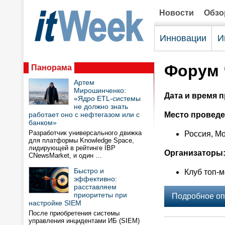
Новости
Обз
Инновации
И
Форум 
Панорама
Артем
Мирошинченко:
Дата и время 
«Ядро ETL-системы
не должно знать
работает оно с нефтегазом или с
Место проведе
банком»
Разработчик универсального движка
Россия, Мо
для платформы Knowledge Space,
лидирующей в рейтинге IBP
Организаторы
CNewsMarket, и один …
Быстро и
Клуб топ-
эффективно:
расставляем
приоритеты при
Подробное оп
настройке SIEM
После приобретения системы
управления инцидентами ИБ (SIEM)