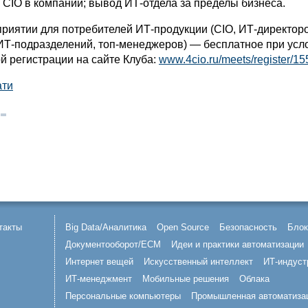
 CIO в компании; вывод ИТ-отдела за пределы бизнеса.
приятии для потребителей ИТ-продукции (CIO, ИТ-директоро
ИТ-подразделений, топ-менеджеров) — бесплатное при усл
й регистрации на сайте Клуба:
www.4cio.ru/meets/register/15
ати
такты
Big Data/Аналитика
Open Source
Безопасность
Блок
Документооборот/ECM
Идеи и практики автоматизации
Интернет вещей
Искусственный интеллект
ИТ-индуст
ИТ-менеджмент
Мобильные решения
Облака
Персональные компьютеры
Промышленная автоматиза