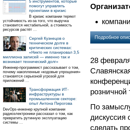
5 инструментов, которые
Организат
помогут управлять
проектами в кризис
В кризис компании теряют
компани
устойчивость из-за того, что выручка
становится нестабильной, а стоимость
ресурсов растёт …
Подробное опи
Сергей Кузнецов о
техническом долге в
критических системах:
«Никто не планировал 3,5
миллиона записей — именно так и
28 февраля
возникает технический долг»
Инженер-программист рассказывает о том,
Славянская
почему накопленные «кодовые упрощения»
становятся серьезной угрозой для
конференц
приложений …
Трансформация ИТ-
розничной 
инфраструктуры в
промышленном секторе:
опыт Антона Пирогова
По замыслу
DevOps-инженер крупной компании
радиоэлектроники рассказал о том, как
дискуссия 
превратить рутинную эксплуатацию
системы …
сделать пр