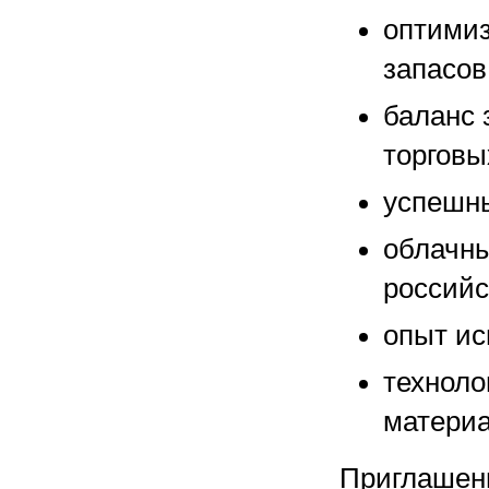
оптимиз
запасов
баланс 
торговы
успешны
облачны
российс
опыт ис
техноло
материа
Приглашен