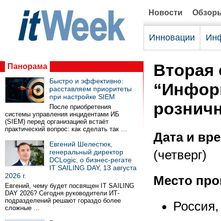
Новости
Обзор
Инновации
Инф
Вторая 
Панорама
Быстро и эффективно:
“Инфор
расставляем приоритеты
при настройке SIEM
розничн
После приобретения
системы управления инцидентами ИБ
(SIEM) перед организацией встаёт
практический вопрос: как сделать так …
Дата и вр
Евгений Шелестюк,
генеральный директор
(четверг)
DCLogic, о бизнес-регате
IT SAILING DAY, 13 августа
2026 г.
Место про
Евгений, чему будет посвящен IT SAILING
DAY 2026? Сегодня руководители ИТ-
подразделений решают гораздо более
Россия,
сложные …