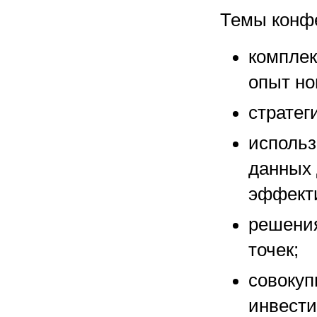
Темы конф
комплек
опыт но
стратег
использ
данных 
эффект
решения
точек;
совокуп
инвести