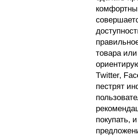
комфортным
совершаетс
доступност
правильное
товара или
ориентиру
Twitter, F
пестрят ин
пользоват
рекомендаци
покупать, 
предложен