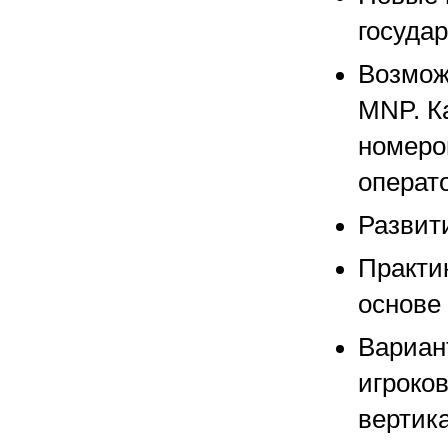
государ
Возмож
MNP. К
номеро
операт
Развит
Практи
основе 
Вариан
игроков
вертик