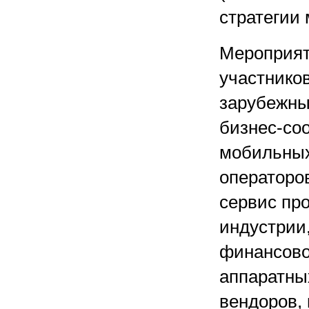
стратегии 
Мероприят
участников
зарубежны
бизнес-со
мобильных
операторов
сервис пр
индустрии,
финансовог
аппаратны
вендоров,