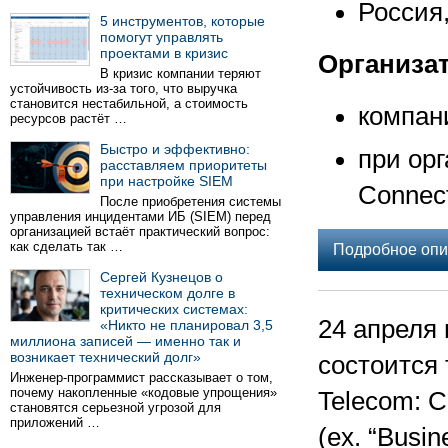
Россия,
5 инструментов, которые
помогут управлять
проектами в кризис
Организа
В кризис компании теряют
устойчивость из-за того, что выручка
становится нестабильной, а стоимость
компан
ресурсов растёт …
Быстро и эффективно:
при ор
расставляем приоритеты
при настройке SIEM
Connect
После приобретения системы
управления инцидентами ИБ (SIEM) перед
организацией встаёт практический вопрос:
как сделать так …
Подробное опи
Сергей Кузнецов о
техническом долге в
критических системах:
24 апреля 
«Никто не планировал 3,5
миллиона записей — именно так и
возникает технический долг»
состоится
Инженер-программист рассказывает о том,
почему накопленные «кодовые упрощения»
Telecom: C
становятся серьезной угрозой для
приложений …
(ex. “Busi