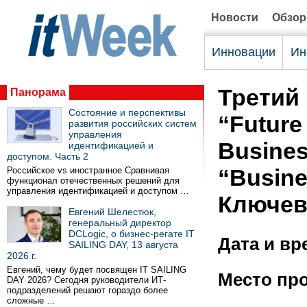
Новости
Обзо
Инновации
Ин
Третий
Панорама
Состояние и перспективы
“Future
развития российских систем
управления
Busines
идентификацией и
доступом. Часть 2
“Busine
Российское vs иностранное Сравнивая
функционал отечественных решений для
управления идентификацией и доступом …
Ключев
Евгений Шелестюк,
генеральный директор
DCLogic, о бизнес-регате IT
Дата и вр
SAILING DAY, 13 августа
2026 г.
Евгений, чему будет посвящен IT SAILING
Место пр
DAY 2026? Сегодня руководители ИТ-
подразделений решают гораздо более
сложные …