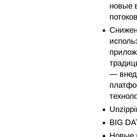
новые 
потоков
Снижен
исполь
прилож
традиц
— внед
платфо
техноло
Unzippi
BIG DAT
Новые 