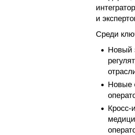
интегратор
и эксперто
Среди клю
Новый 
регуля
отрасл
Новые 
операт
Кросс-
медицин
операт