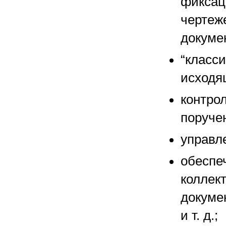
фиксац
чертеже
докумен
“класс
исходя
контро
поруче
управл
обеспе
коллект
докуме
и т. д.;