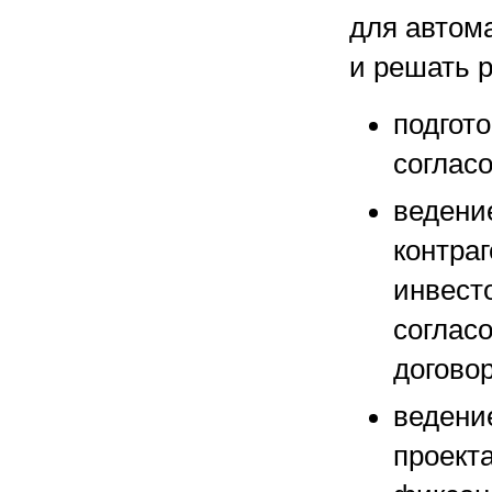
для автом
и решать р
подгото
соглас
ведени
контраг
инвесто
соглас
догово
ведени
проекта