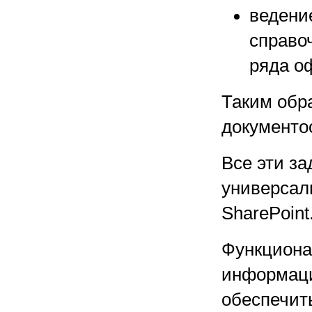
ведени
справоч
ряда оф
Таким обр
документо
Все эти за
универсал
SharePoint
Функциона
информаци
обеспечит