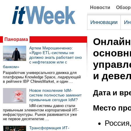
Новости
Обзо
Инновации
Ин
Онлайн
Панорама
Артем Мирошинченко:
основн
«Ядро ETL-системы не
должно знать работает оно
управл
с нефтегазом или с
банком»
и деве
Разработчик универсального движка для
платформы Knowledge Space, лидирующей
в рейтинге IBP CNewsMarket, и один …
Новое поколение IdM-
Дата и вр
систем полностью заменит
привычные сегодня IdM?
IdM-системы давно стали
Место пр
привычным элементом корпоративной ИТ-
инфраструктуры. Рынок развивается уже
не первое десятилетие …
Россия,
Трансформация ИТ-