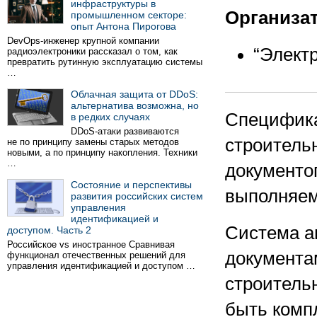
инфраструктуры в
Организа
промышленном секторе:
опыт Антона Пирогова
DevOps-инженер крупной компании
“Элект
радиоэлектроники рассказал о том, как
превратить рутинную эксплуатацию системы
…
Облачная защита от DDoS:
альтернатива возможна, но
Специфика
в редких случаях
DDoS-атаки развиваются
строитель
не по принципу замены старых методов
новыми, а по принципу накопления. Техники
…
документо
Состояние и перспективы
выполняем
развития российских систем
управления
идентификацией и
Система а
доступом. Часть 2
Российское vs иностранное Сравнивая
документа
функционал отечественных решений для
управления идентификацией и доступом …
строитель
быть комп