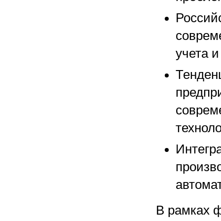
Россий
соврем
учета и
Тенден
предпр
соврем
технол
Интегр
произв
автома
В рамках 