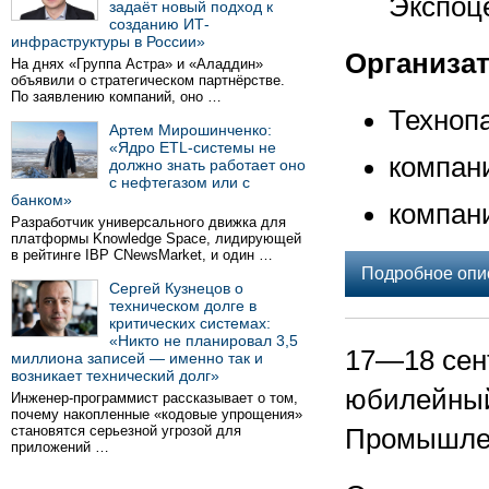
Экспоце
задаёт новый подход к
созданию ИТ-
инфраструктуры в России»
Организа
На днях «Группа Астра» и «Аладдин»
объявили о стратегическом партнёрстве.
По заявлению компаний, оно …
Техноп
Артем Мирошинченко:
«Ядро ETL-системы не
компан
должно знать работает оно
с нефтегазом или с
банком»
компан
Разработчик универсального движка для
платформы Knowledge Space, лидирующей
в рейтинге IBP CNewsMarket, и один …
Подробное опи
Сергей Кузнецов о
техническом долге в
критических системах:
«Никто не планировал 3,5
17—18 сен
миллиона записей — именно так и
возникает технический долг»
юбилейный
Инженер-программист рассказывает о том,
почему накопленные «кодовые упрощения»
становятся серьезной угрозой для
Промышлен
приложений …