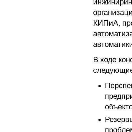
инжинирин
организаци
КИПиА, пр
автоматиз
автоматик
В ходе ко
следующие
Перспе
предпр
объекто
Резервы
пробле