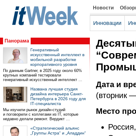
Новости
Обзо
Инновации
Ин
Десяты
Панорама
Генеративный
“Совре
искусственный интеллект в
мобильной разработке
Промыш
корпоративного уровня
По данным Gartner, в 2025 году около 60%
крупных компаний тестировали
генеративный искусственный интеллект …
Дата и вр
Названа лучшая студия
(вторник —
дизайна интерьера Санкт-
Петербурга в 2026 году для
IT-специалиста
Место пр
Мы изучили рынок дизайн-студий
и поговорили с коллегами из IT, которые
недавно делали ремонт. Вердикт …
Россия
«Стратегический альянс
„Группы Астра“ и „Аладдин“