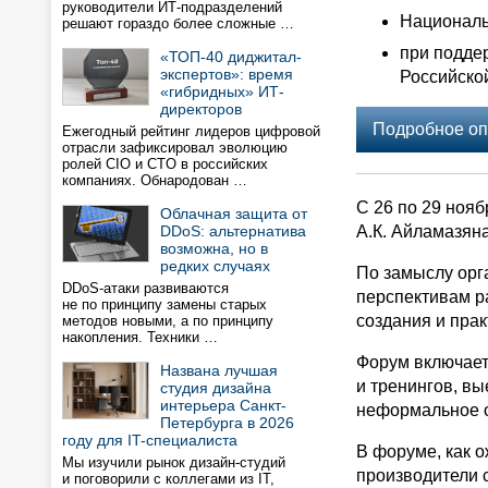
руководители ИТ-подразделений
Националь
решают гораздо более сложные …
при подде
«ТОП-40 диджитал-
экспертов»: время
Российско
«гибридных» ИТ-
директоров
Подробное оп
Ежегодный рейтинг лидеров цифровой
отрасли зафиксировал эволюцию
ролей CIO и CTO в российских
компаниях. Обнародован …
С 26 по 29 ноя
Облачная защита от
DDoS: альтернатива
А.К. Айламазян
возможна, но в
редких случаях
По замыслу орг
DDoS-атаки развиваются
перспективам р
не по принципу замены старых
создания и пра
методов новыми, а по принципу
накопления. Техники …
Форум включает
Названа лучшая
и тренингов, вы
студия дизайна
интерьера Санкт-
неформальное о
Петербурга в 2026
году для IT-специалиста
В форуме, как 
Мы изучили рынок дизайн-студий
производители 
и поговорили с коллегами из IT,