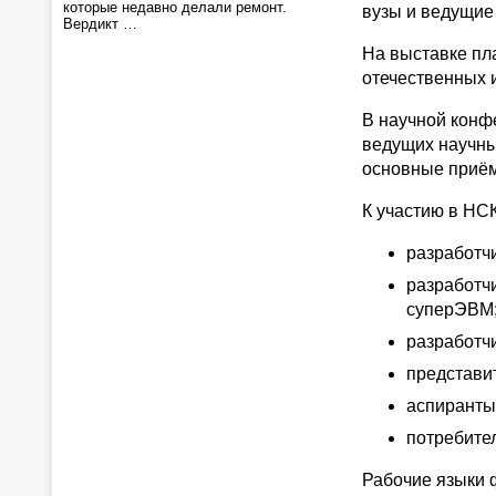
которые недавно делали ремонт.
вузы и ведущие
Вердикт …
На выставке пл
отечественных 
В научной конф
ведущих научных
основные приём
К участию в НС
разработч
разработч
суперЭВМ
разработчи
представи
аспиранты
потребите
Рабочие языки 