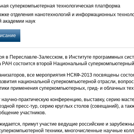
ная суперкомпьютерная технологическая платформа
ржке отделения нанотехнологий и информационных технол
й академии наук
исание
бря в Переславле-Залесском, в Институте программных сис
а РАН состоится второй Национальный суперкомпьютерный
анизаторов, все мероприятия НСКФ-2013 посвящены состо
азвития национальной суперкомпьютерной отрасли, вопро
ктики применения суперкомпьютерных, грид- и облачных тех
 научно-практическую конференцию, выставку, серию маст
ездной пресс-тур, серию круглых столов (совещаний), а так
бщение участников.
ожидается, примут участие ведущие российские и зарубежн
суперкомпьютерной техники, многочисленные научные колл