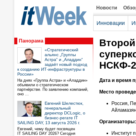
Новости
Обз
Инновации
И
Второй
Панорама
«Стратегический
суперк
альянс „Группы
Астра“ и „Аладдин“
НСКФ-2
задаёт новый подход
к созданию ИТ-инфраструктуры в
России»
Дата и время 
На днях «Группа Астра» и «Аладдин»
объявили о стратегическом
партнёрстве. По заявлению компаний,
Место проведе
оно …
Евгений Шелестюк,
Россия, П
генеральный
Айламазя
директор DCLogic, о
бизнес-регате IT
Организаторы
SAILING DAY, 13 августа 2026 г.
Евгений, чему будет посвящен
Институт 
IT SAILING DAY 2026? Сегодня