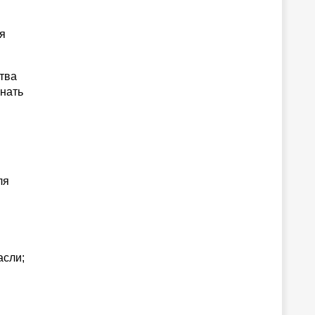
я
тва
знать
ля
асли;