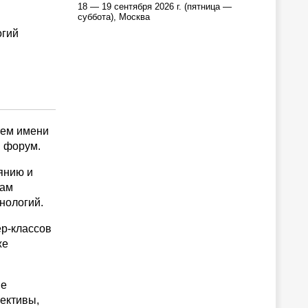
18 — 19 сентября 2026 г. (пятница —
суббота), Москва
огий
тем имени
 форум.
янию и
сам
нологий.
ер-классов
же
ые
ективы,