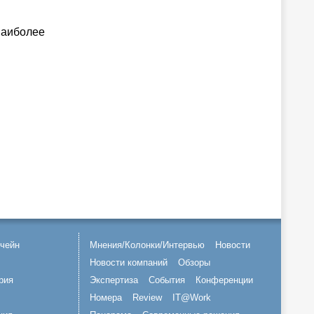
наиболее
чейн
Мнения/Колонки/Интервью
Новости
Новости компаний
Обзоры
рия
Экспертиза
События
Конференции
Номера
Review
IT@Work