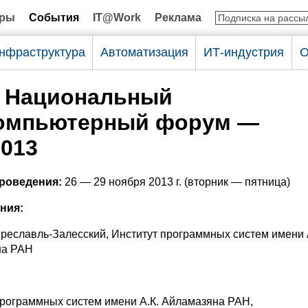
оры
События
IT@Work
Реклама
нфраструктура
Автоматизация
ИТ-индустрия
О
 Национальный
омпьютерный форум —
013
проведения:
26 — 29 ноября 2013 г. (вторник — пятница)
ния:
ереславль-Залесский, Институт программных систем имени 
на РАН
:
программных систем имени А.К. Айламазяна РАН,