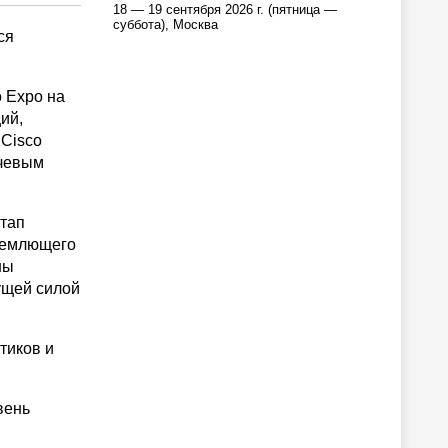
18 — 19 сентября 2026 г. (пятница —
суббота), Москва
ся
 Expo на
ий,
 Cisco
ючевым
этап
бъемлющего
ны
ущей силой
тиков и
вень