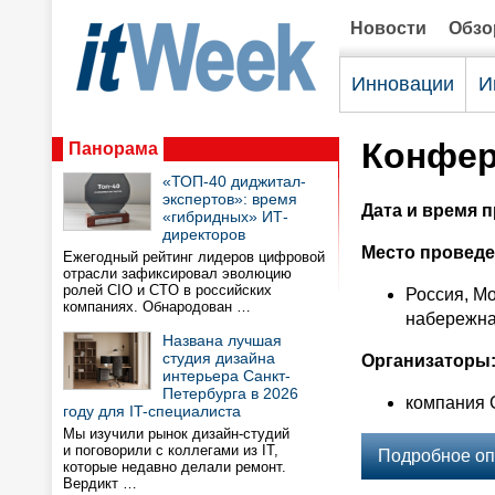
Новости
Обз
Инновации
И
Конфер
Панорама
«ТОП-40 диджитал-
экспертов»: время
Дата и время 
«гибридных» ИТ-
директоров
Место проведе
Ежегодный рейтинг лидеров цифровой
отрасли зафиксировал эволюцию
ролей CIO и CTO в российских
Россия, М
компаниях. Обнародован …
набережная
Названа лучшая
студия дизайна
Организаторы
интерьера Санкт-
Петербурга в 2026
компания 
году для IT-специалиста
Мы изучили рынок дизайн-студий
и поговорили с коллегами из IT,
Подробное оп
которые недавно делали ремонт.
Вердикт …