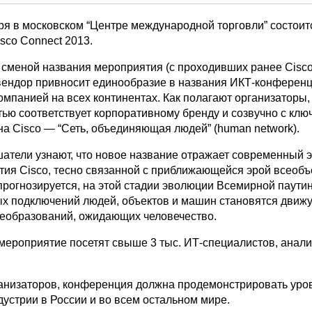
бря в московском “Центре международной торговли” состоит
sco Connect 2013.
о сменой названия мероприятия (с проходивших ранее Cisco
 вендор привносит единообразие в названия ИКТ-конференц
мпанией на всех континентах. Как полагают организаторы,
тью соответствует корпоративному бренду и созвучно с кл
на Cisco — “Cеть, объединяющая людей” (human network).
атели узнают, что новое название отражает современный 
ития Cisco, тесно связанной с приближающейся эрой всео
 прогнозируется, на этой стадии эволюции Всемирной паути
х подключений людей, объектов и машин становятся движ
еобразований, ожидающих человечество.
 мероприятие посетят свыше 3 тыс. ИТ-специалистов, анали
анизаторов, конференция должна продемонстрировать уро
устрии в России и во всем остальном мире.