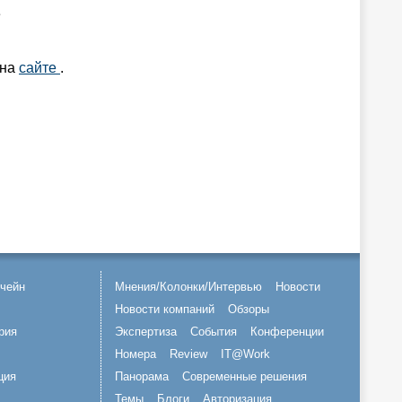
е
 на
сайте
.
чейн
Мнения/Колонки/Интервью
Новости
Новости компаний
Обзоры
рия
Экспертиза
События
Конференции
Номера
Review
IT@Work
ция
Панорама
Современные решения
Темы
Блоги
Авторизация