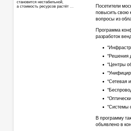
становится нестабильной,
Посетители мос
а стоимость ресурсов растёт …
повысить свою 
вопросы из обла
Программа конф
разработок венд
“Инфрастр
“Решения д
“Центры о
“Унифицир
“Сетевая 
“Беспровод
“Оптически
“Системы 
В программу так
объявлено в ко