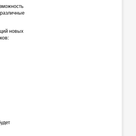
озможность
 различные
аций новых
ков:
будет