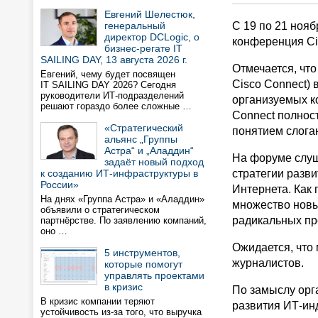
Евгений Шелестюк,
генеральный
С 19 по 21 ноя
директор DCLogic, о
конференция Ci
бизнес-регате IT
SAILING DAY, 13 августа 2026 г.
Отмечается, чт
Евгений, чему будет посвящен
Cisco Connect)
IT SAILING DAY 2026? Сегодня
руководители ИТ-подразделений
организуемых ко
решают гораздо более сложные …
Connect полнос
«Стратегический
понятием слога
альянс „Группы
Астра“ и „Аладдин“
На форуме слуш
задаёт новый подход
к созданию ИТ-инфраструктуры в
стратегии разв
России»
Интернета. Как
На днях «Группа Астра» и «Аладдин»
множество новы
объявили о стратегическом
радикальных пр
партнёрстве. По заявлению компаний,
оно …
Ожидается, что
5 инструментов,
журналистов.
которые помогут
управлять проектами
в кризис
По замыслу орг
В кризис компании теряют
развития ИТ-инд
устойчивость из-за того, что выручка