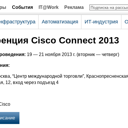
оры
События
IT@Work
Реклама
нфраструктура
Автоматизация
ИТ-индустрия
О
енция Cisco Connect 2013
проведения:
19 — 21 ноября 2013 г. (вторник — четверг)
ния:
осква, “Центр международной торговли”, Краснопресненска
, 12, вход через подъезд 4
:
Cisco
исание