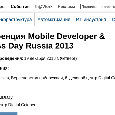
оры
События
IT@Work
Реклама
нфраструктура
Автоматизация
ИТ-индустрия
О
енция Mobile Developer &
s Day Russia 2013
проведения:
19 декабря 2013 г. (четверг)
ния:
сква, Берсеневская набережная, 6, деловой центр Digital O
:
 MDDay
нтр Digital October