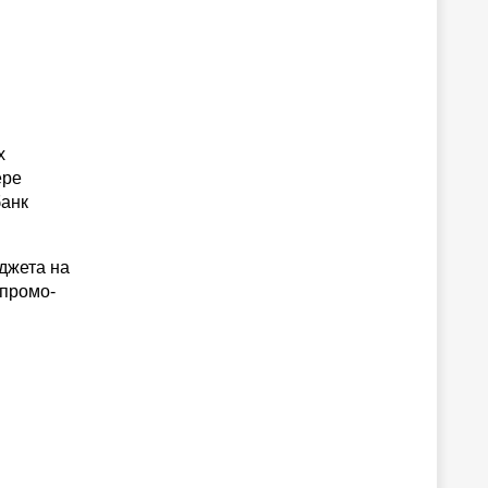
х
ере
банк
джета на
 промо-