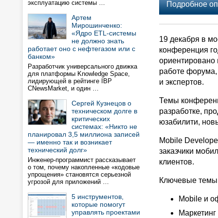
эксплуатацию системы …
Подробное оп
Артем
Мирошинченко:
«Ядро ETL-системы
19 декабря в мо
не должно знать
работает оно с нефтегазом или с
конференция го
банком»
ориентировано 
Разработчик универсального движка
работе форума, 
для платформы Knowledge Space,
лидирующей в рейтинге IBP
и экспертов.
CNewsMarket, и один …
Темы конференц
Сергей Кузнецов о
техническом долге в
разработке, пр
критических
юзабилити, нов
системах: «Никто не
планировал 3,5 миллиона записей
Mobile Develope
— именно так и возникает
технический долг»
заказчики моби
Инженер-программист рассказывает
клиентов.
о том, почему накопленные «кодовые
упрощения» становятся серьезной
Ключевые темы
угрозой для приложений …
5 инструментов,
Mobile и о
которые помогут
управлять проектами
Маркетинг