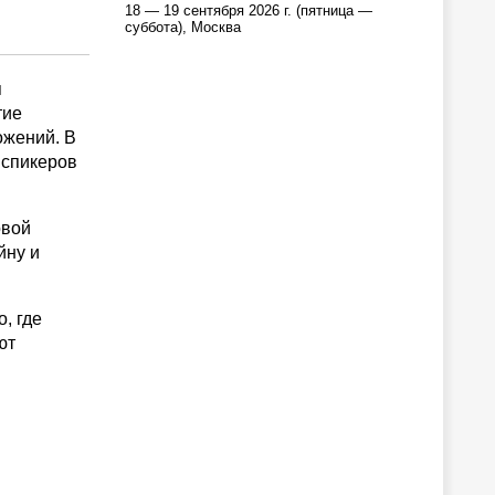
18 — 19 сентября 2026 г. (пятница —
суббота), Москва
я
тие
ожений. В
 спикеров
овой
йну и
, где
ют