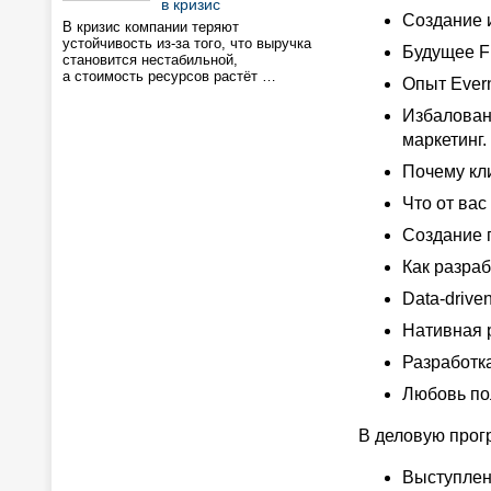
в кризис
Создание 
В кризис компании теряют
устойчивость из-за того, что выручка
Будущее Fr
становится нестабильной,
а стоимость ресурсов растёт …
Опыт Evern
Избалован
маркетинг.
Почему кли
Что от вас 
Создание 
Как разра
Data-drive
Нативная 
Разработк
Любовь по
В деловую прог
Выступлен