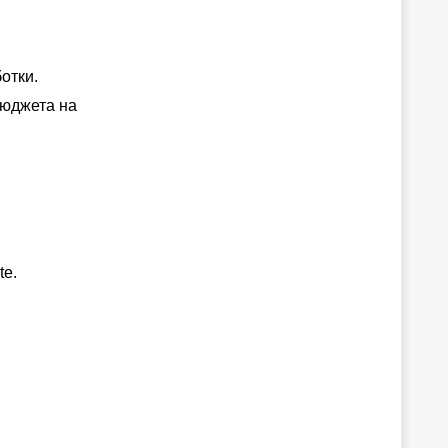
отки.
бюджета на
te.