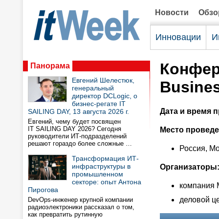
Новости
Обз
Инновации
И
Конфер
Панорама
Евгений Шелестюк,
Busines
генеральный
директор DCLogic, о
бизнес-регате IT
Дата и время 
SAILING DAY, 13 августа 2026 г.
Евгений, чему будет посвящен
IT SAILING DAY 2026? Сегодня
Место проведе
руководители ИТ-подразделений
решают гораздо более сложные …
Россия, Мо
Трансформация ИТ-
инфраструктуры в
Организаторы
промышленном
секторе: опыт Антона
компания
Пирогова
деловой це
DevOps-инженер крупной компании
радиоэлектроники рассказал о том,
как превратить рутинную