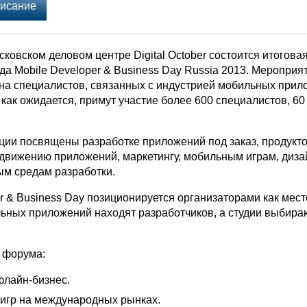
исание
сковском деловом центре Digital October состоится итогова
да Mobile Developer & Business Day Russia 2013. Мероприя
на специалистов, связанных с индустрией мобильных прил
как ожидается, примут участие более 600 специалистов, 60
ии посвящены разработке приложений под заказ, продукт
одвижению приложений, маркетингу, мобильным играм, диза
ым средам разработки.
r & Business Day позиционируется организаторами как место
льных приложений находят разработчиков, а студии выбира
 форума:
флайн-бизнес.
 игр на международных рынках.