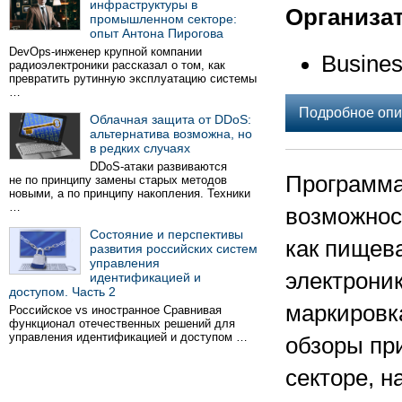
инфраструктуры в
Организа
промышленном секторе:
опыт Антона Пирогова
DevOps-инженер крупной компании
Busines
радиоэлектроники рассказал о том, как
превратить рутинную эксплуатацию системы
…
Подробное опи
Облачная защита от DDoS:
альтернатива возможна, но
в редких случаях
DDoS-атаки развиваются
Программа
не по принципу замены старых методов
новыми, а по принципу накопления. Техники
…
возможнос
Состояние и перспективы
как пищев
развития российских систем
управления
электроник
идентификацией и
доступом. Часть 2
маркировк
Российское vs иностранное Сравнивая
функционал отечественных решений для
управления идентификацией и доступом …
обзоры пр
секторе, н