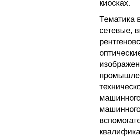
киосках.
Тематика 
сетевые, 
рентгеновс
оптически
изображени
промышлен
техническ
машинного
машинного
вспомогат
квалифика