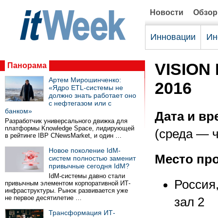
Новости
Обзо
Инновации
Ин
VISION 
Панорама
Артем Мирошинченко:
2016
«Ядро ETL-системы не
должно знать работает оно
с нефтегазом или с
банком»
Дата и вр
Разработчик универсального движка для
платформы Knowledge Space, лидирующей
(среда — ч
в рейтинге IBP CNewsMarket, и один …
Новое поколение IdM-
Место пр
систем полностью заменит
привычные сегодня IdM?
IdM-системы давно стали
Россия
привычным элементом корпоративной ИТ-
инфраструктуры. Рынок развивается уже
не первое десятилетие …
зал 2
Трансформация ИТ-