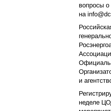
вопросы о
на info@dc
Российска
генеральн
Росэнерго
Ассоциаци
Официальн
Организат
и агентств
Регистрир
неделе ЦО