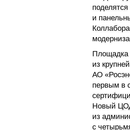
поделятся
и панельн
Коллабора
модернизац
Площадка 
из крупне
АО «Росэн
первым в 
сертифицир
Новый ЦОД
из админи
с четырьм