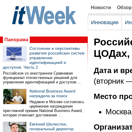
Новости
Обзо
Инновации
Ин
Россий
Панорама
Состояние и перспективы
ЦОДах, 
развития российских систем
управления
идентификацией и
доступом. Часть 2
Дата и вр
Российское vs иностранное Сравнивая
функционал отечественных решений для
(вторник —
управления идентификацией и доступом …
National Business Award
Место пр
наградила за поиск
Недавно в Москве состоялась
церемония награждения
Москва
престижной премии National Business Award,
которая отмечает достижения …
Евгений Шелестюк,
Организа
генеральный директор