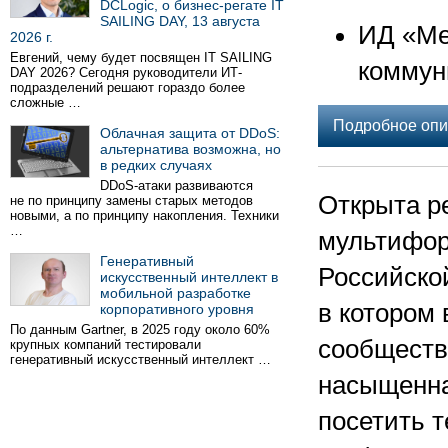
DCLogic, о бизнес-регате IT
SAILING DAY, 13 августа
ИД «Ме
2026 г.
Евгений, чему будет посвящен IT SAILING
коммун
DAY 2026? Сегодня руководители ИТ-
подразделений решают гораздо более
сложные …
Подробное опи
Облачная защита от DDoS:
альтернатива возможна, но
в редких случаях
DDoS-атаки развиваются
Открыта р
не по принципу замены старых методов
новыми, а по принципу накопления. Техники
…
мультифор
Генеративный
Российско
искусственный интеллект в
мобильной разработке
в котором
корпоративного уровня
По данным Gartner, в 2025 году около 60%
сообществ
крупных компаний тестировали
генеративный искусственный интеллект …
насыщенна
посетить т