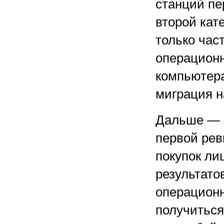
станций пе
второй кат
только час
операционн
компьютера
миграция на
Дальше — 
первой рев
покупок ли
результато
операцион
получиться