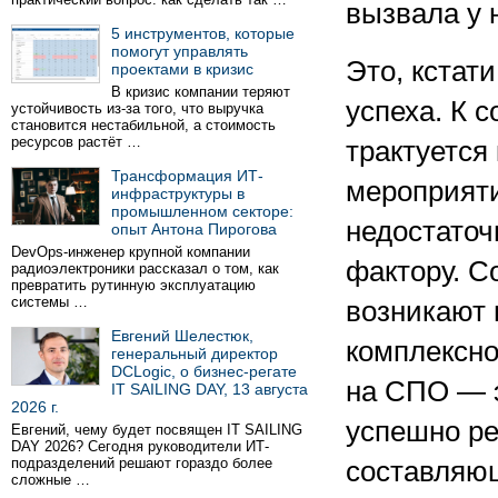
вызвала у 
5 инструментов, которые
помогут управлять
Это, кстат
проектами в кризис
В кризис компании теряют
успеха. К 
устойчивость из-за того, что выручка
становится нестабильной, а стоимость
ресурсов растёт …
трактуется
Трансформация ИТ-
мероприяти
инфраструктуры в
промышленном секторе:
недостаточ
опыт Антона Пирогова
DevOps-инженер крупной компании
фактору. С
радиоэлектроники рассказал о том, как
превратить рутинную эксплуатацию
системы …
возникают 
Евгений Шелестюк,
комплексно
генеральный директор
DCLogic, о бизнес-регате
на СПО — э
IT SAILING DAY, 13 августа
2026 г.
успешно ре
Евгений, чему будет посвящен IT SAILING
DAY 2026? Сегодня руководители ИТ-
подразделений решают гораздо более
составляю
сложные …