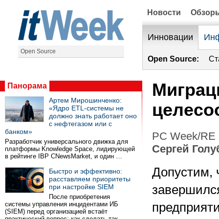
Новости
Обзор
Инновации
Инф
Open Source
Open Source:
Ст
Миграци
Панорама
Артем Мирошинченко:
целесо
«Ядро ETL-системы не
должно знать работает оно
с нефтегазом или с
банком»
PC Week/RE 
Разработчик универсального движка для
Сергей Голу
платформы Knowledge Space, лидирующей
в рейтинге IBP CNewsMarket, и один …
Допустим, 
Быстро и эффективно:
расставляем приоритеты
при настройке SIEM
завершилс
После приобретения
системы управления инцидентами ИБ
предприяти
(SIEM) перед организацией встаёт
практический вопрос: как сделать так …