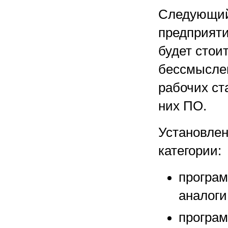
Следующий 
предприяти
будет стои
бессмыслен
рабочих ст
них ПО.
Установлен
категории:
програ
аналоги
програ