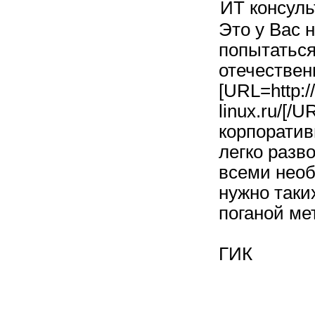
ИТ консуль
Это у Вас 
попытаться
отечествен
[URL=http://
linux.ru/[
корпоратив
легко разв
всеми необ
нужно таки
поганой мет
ГИК