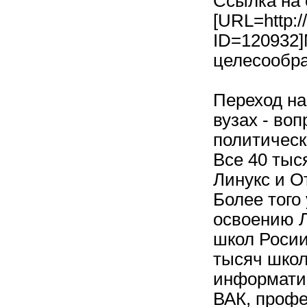
Ссылка на 
[URL=http:/
ID=120932]
целесообра
Переход на
вузах - во
политическ
Все 40 тыс
Линукс и О
Более того
освоению Л
школ Росии,
тысяч школ
информати
ВАК, профе