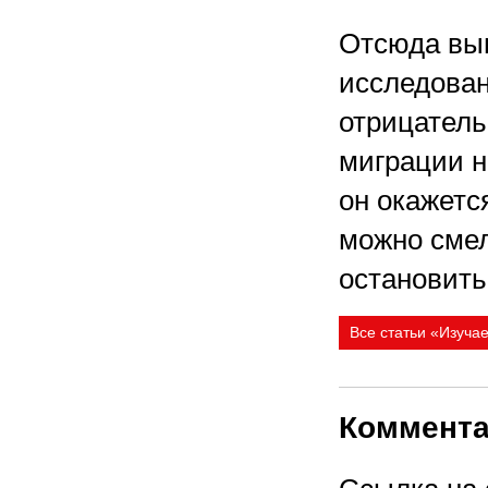
Отсюда выв
исследован
отрицательн
миграции н
он окажется
можно смел
остановить
Все статьи «Изуча
Коммент