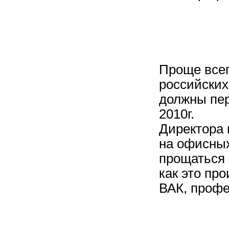
Проще всег
российских
должны пер
2010г.
Директора 
на офисных
прощаться 
как это пр
ВАК, профес