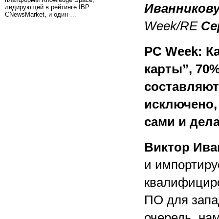
Иванников
лидирующей в рейтинге IBP
CNewsMarket, и один …
Week/RE
Се
PC Week: К
карты”, 70%
составляют 
исключено,
сами и дела
Виктор Ива
и импортиру
квалифициро
ПО для запа
очередь, нам