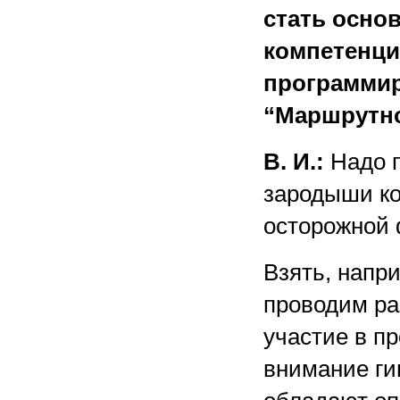
стать осно
компетенци
программир
“Маршрутно
В. И.:
Надо п
зародыши ко
осторожной 
Взять, напр
проводим ра
участие в п
внимание гип