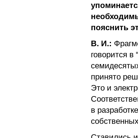
упоминаетс
необходимы
пояснить э
В. И.:
Фрагме
говорится в
семидесятых
принято реш
Это и элект
Соответстве
в разработке
собственных
Ставились и