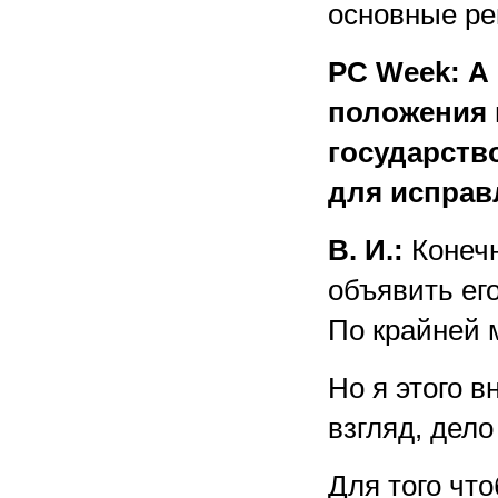
основные ре
PC Week: А
положения 
государств
для исправ
В. И.:
Конечн
объявить ег
По крайней м
Но я этого в
взгляд, дел
Для того чт