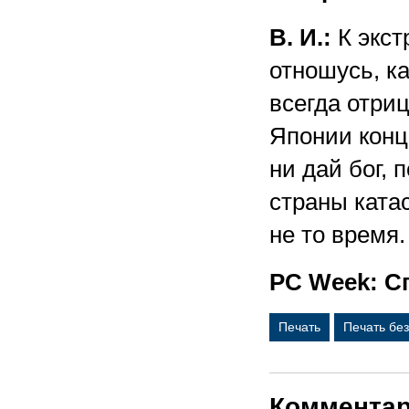
В. И.:
К экст
отношусь, к
всегда отри
Японии конца
ни дай бог, 
страны ката
не то время.
PC Week: Сп
Печать
Печать бе
Коммента