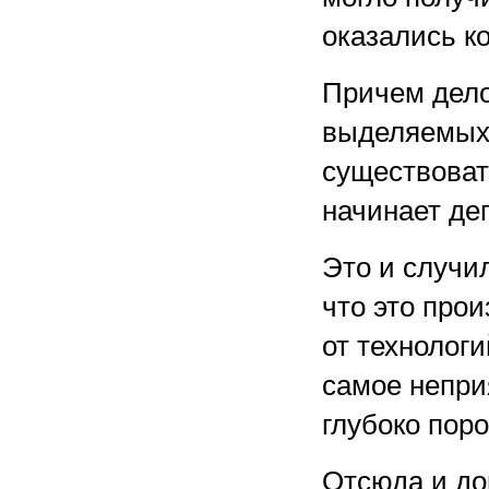
оказались к
Причем дело 
выделяемых 
существовать
начинает де
Это и случил
что это про
от технологи
самое непри
глубоко поро
Отсюда и до