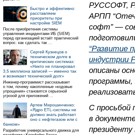
РУССОФТ, 
Быстро и эффективно:
расставляем
АРПП “Оте
приоритеты при
настройке SIEM
софт” — со
После приобретения системы
управления инцидентами ИБ (SIEM)
подготовил
перед организацией встаёт практический
вопрос: как сделать так …
“Развитие 
Сергей Кузнецов о
техническом долге в
индустрии 
критических системах:
«Никто не планировал
описаны осн
3,5 миллиона записей — именно так
и возникает технический долг»
программы,
Инженер-программист рассказывает
о том, почему накопленные «кодовые
реализовать
упрощения» становятся серьезной
угрозой для приложений …
Артем Мирошинченко:
С просьбой
«Ядро ETL-системы не
должно знать работает
в документе
оно с нефтегазом или с
банком»
президенту
Разработчик универсального движка для
платформы Knowledge Space,