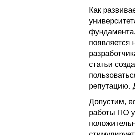
Как развива
университета
фундаментал
появляется 
разработчик
статьи созд
пользоватьс
репутацию. 
Допустим, е
работы ПО у
положительн
стимулируе