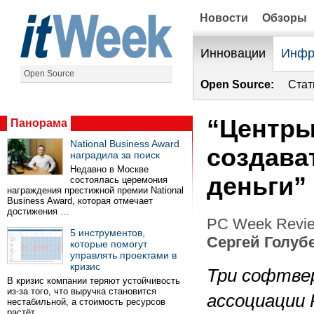
Новости
Обзоры
Инновации
Инфр
Open Source
Open Source:
Стат
“Центры
Панорама
National Business Award
создава
наградила за поиск
Недавно в Москве
деньги”
состоялась церемония
награждения престижной премии National
Business Award, которая отмечает
достижения …
PC Week Revie
5 инструментов,
Сергей Голуб
которые помогут
управлять проектами в
кризис
Три софтве
В кризис компании теряют устойчивость
из-за того, что выручка становится
ассоциации
нестабильной, а стоимость ресурсов
растёт …