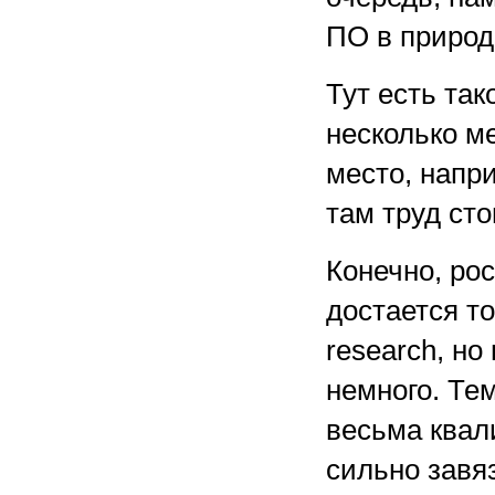
ПО в природ
Тут есть так
несколько м
место, напр
там труд ст
Конечно, ро
достается то
research, но
немного. Те
весьма квал
сильно завяз