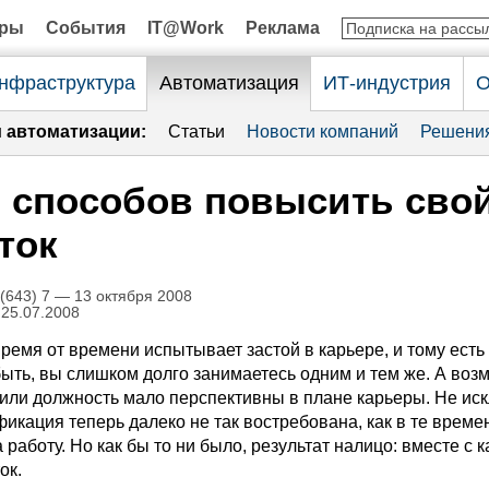
оры
События
IT@Work
Реклама
нфраструктура
Автоматизация
ИТ-индустрия
О
и автоматизации:
Статьи
Новости компаний
Решени
 способов повысить сво
ток
643) 7 — 13 октября 2008
 25.07.2008
ремя от времени испытывает застой в карьере, и тому есть
ыть, вы слишком долго занимаетесь одним и тем же. А воз
или должность мало перспективны в плане карьеры. Не ис
икация теперь далеко не так востребована, как в те времен
 работу. Но как бы то ни было, результат налицо: вместе с 
ок.