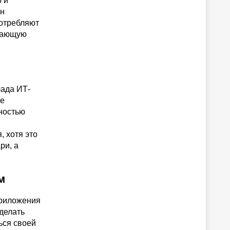
 и
он
отребляют
ужающую
лада ИТ-
Не
ьностью
, хотя это
ри, а
м
приложения
 делать
ься своей