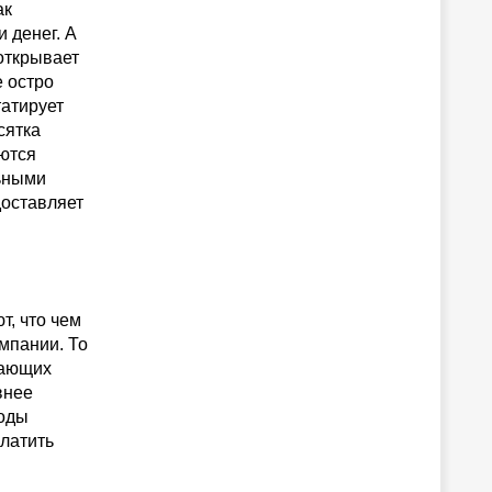
ак
 денег. А
открывает
 остро
атирует
сятка
аются
льными
доставляет
т, что чем
мпании. То
шающих
внее
ходы
латить