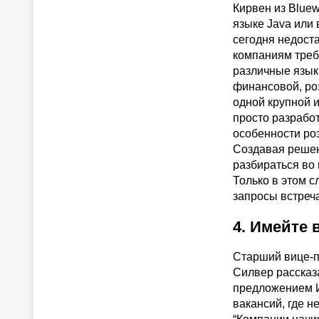
Кирвен из Bluew
языке Java или
сегодня недоста
компаниям треб
различные язык
финансовой, ро
одной крупной и
просто разрабо
особенности ро
Создавая решен
разбираться во 
Только в этом 
запросы встреча
4. Имейте 
Старший вице-п
Силвер рассказа
предложением И
вакансий, где 