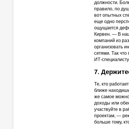
должности. Боле
правило, по ду
вот опытных спе
еще одно персп
ощущается дефи
Кирвен. — В на
компаний из ра
организовать и
сетями. Так что
ИТ-специалисту
7. Держите
Те, кто работае
ближе находишь
же самое можно
доходы или обе
участвуйте в р
проектам, — ре
больше тому, кт