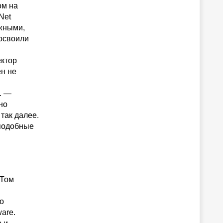
ом на
Net
ожными,
освоили
ектор
ен не
. —
но
так далее.
 подобные
 Том
о
are.