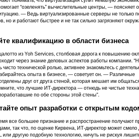
нают понимать, что виртуализация сулит немалую экономию
омогает “озеленять” вычислительные центры, — поясняет 
туацию. — Ведь виртуализированные серверы не только п
в, но и работают быстрее и не так сильно загрязняют окр
йте квалификацию в области бизнеса
алотто из Yoh Services, столбовая дорога к повышению ок
оходит через знание деловых аспектов работы компании. “
 чисто технической ролью, активнее знакомьтесь с деятел
абирайтесь опыта в бизнесе, — советует он. — Различные
тделены друг от друга стеной, которая мешает им общаться
мните, что лучшие ИТ-директора — отнюдь не чистые техна
поработавшие по обе стороны этой стены”.
тайте опыт разработки с открытым кодо
емя все большее признание и распространение получают 
ами, так что, по оценке Кирвена, ИТ-директор может смело
L или другую подобную технологию, ничуть не рискуя лишит