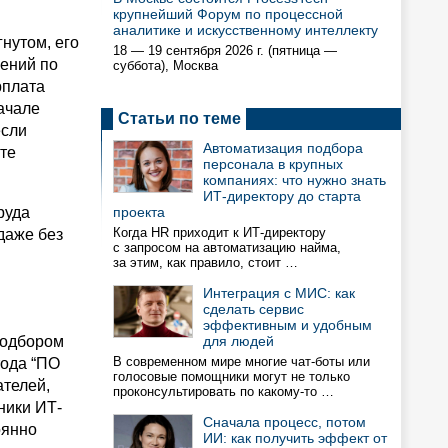
крупнейший Форум по процессной
аналитике и искусственному интеллекту
нутом, его
18 — 19 сентября 2026 г. (пятница —
жений по
суббота), Москва
рплата
начале
Статьи по теме
если
Автоматизация подбора
те
персонала в крупных
компаниях: что нужно знать
ИТ-директору до старта
руда
проекта
Когда HR приходит к ИТ-директору
даже без
с запросом на автоматизацию найма,
за этим, как правило, стоит …
Интеграция с МИС: как
сделать сервис
эффективным и удобным
подбором
для людей
В современном мире многие чат-боты или
тода “ПО
голосовые помощники могут не только
ателей,
проконсультировать по какому-то …
ники ИТ-
Сначала процесс, потом
оянно
ИИ: как получить эффект от