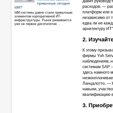
давит руководс
привычные сегодня
расходов, — рас
IdM?
платформ или х
IdM-системы давно стали привычным
элементом корпоративной ИТ-
независимо от т
инфраструктуры. Рынок развивается
едва ли не каж
уже не первое десятилетие …
архитектуру ИТ”
2. Изучайт
К этому призыва
фирмы Yoh Serv
наблюдениям, н
системам SAP --
здесь намного м
низкооплачивае
Ланцалотто. — 
навыки, участв
квалификацию в 
3. Приобре