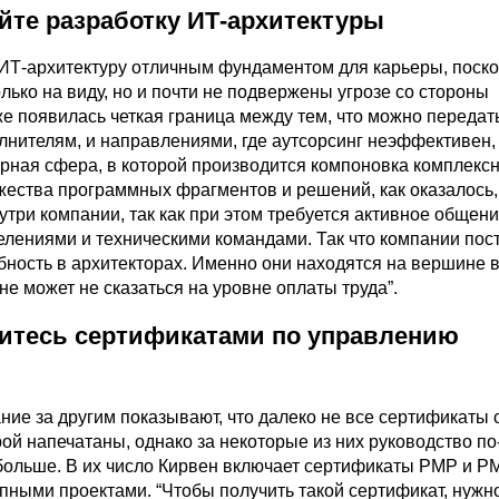
йте разработку ИТ-архитектуры
 ИТ-архитектуру отличным фундаментом для карьеры, поско
лько на виду, но и почти не подвержены угрозе со стороны
же появилась четкая граница между тем, что можно передат
лнителям, и направлениями, где аутсорсинг неэффективен,
урная сфера, в которой производится компоновка комплекс
ожества программных фрагментов и решений, как оказалось
утри компании, так как при этом требуется активное общен
елениями и техническими командами. Так что компании пос
ность в архитекторах. Именно они находятся на вершине 
 не может не сказаться на уровне оплаты труда”.
дитесь сертификатами по управлению
ие за другим показывают, что далеко не все сертификаты с
рой напечатаны, однако за некоторые из них руководство п
 больше. В их число Кирвен включает сертификаты PMP и P
пными проектами. “Чтобы получить такой сертификат, нужн