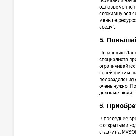
“Компании начи
одновременно п
сложившуюся си
меньше ресурсо
среду”.
5. Повыша
По мнению Ланц
специалиста пр
ограничивайтесь
своей фирмы, н
подразделения о
очень нужно. По
деловые люди, 
6. Приобре
В последнее вр
с открытыми код
ставку на MySQ