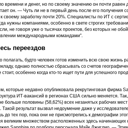
о времени и денег, но по своему значению он почти равен
тает он. — Чуть ли не в первый день после его получения с
 к своему заработку почти 20%. Специалисты по ИТ с серт
да нужны компаниями, особенно в свете строгих требовани
сли, не говоря уже о тысячах проектов, без которых не обо
авлении международными командами”.
тесь переездов
 полагать, будто человек готов изменить всю свою жизнь р
окладу, однако полностью сбрасывать со счетов географиче
е стоит, особенно когда кто-то ищет пути для успешного пр
м, которые недавно опубликовала рекрутинговая фирма Sa
труктура ИТ-вакансий в регионах США сильно меняется. Так,
не больше половины (58,62%) всех незанятых рабочих мест
. Такой результат вызвал недоумение даже у исследовател
шь до тех пор, пока они не присмотрелись к демографии этог
ся великим множеством расположенных здесь начинающих 
жер Sapphire по подбору персонала Майк Джиглио. — Эти