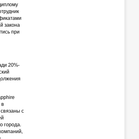
 диплому
отрудник
ификатами
й закона
йтись при
ади 20%-
ский
одолжения
pphire
 в
 связаны с
ей
о города.
компаний,
м