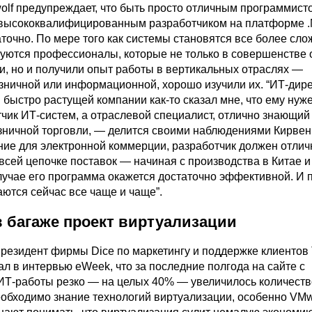
olf предупреждает, что быть просто отличным программист
 высококвалифицированным разработчиком на платформе .
точно. По мере того как системы становятся все более сл
уются профессионалы, которые не только в совершенстве 
и, но и получили опыт работы в вертикальных отраслях —
зничной или информационной, хорошо изучили их. “ИТ-дир
 быстро растущей компании как-то сказал мне, что ему нуж
тчик ИТ-систем, а отраслевой специалист, отлично знающий
зничной торговли, — делится своими наблюдениями Кирвен
ие для электронной коммерции, разработчик должен отлич
всей цепочке поставок — начиная с производства в Китае и 
случае его программа окажется достаточно эффективной. И
ются сейчас все чаще и чаще”.
в багаже проект виртуализации
резидент фирмы Dice по маркетингу и поддержке клиентов
л в интервью eWeek, что за последние полгода на сайте с
Т-работы резко — на целых 40% — увеличилось количеств
необходимо знание технологий виртуализации, особенно VMw