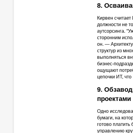
8. Осваива
Кирвен считает
должности не то
аутсорсинга. “У
сторонним испо
он. — Архитект
структур из мн
выполняться вн
бизнес-подразд
ощущают потреб
цепочки ИТ, что
9. Обзаво
проектами
Одно исследован
бумаги, на кото
готово платить
управлению кру