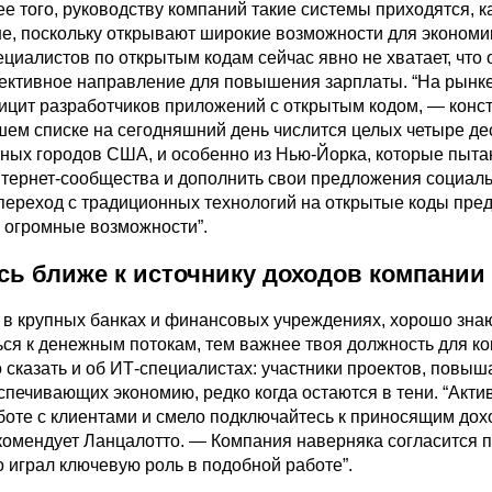
е того, руководству компаний такие системы приходятся, к
ше, поскольку открывают широкие возможности для экономии
циалистов по открытым кодам сейчас явно не хватает, что 
ективное направление для повышения зарплаты. “На рынке
цит разработчиков приложений с открытым кодом, — конст
шем списке на сегодняшний день числится целых четыре де
зных городов США, и особенно из Нью-Йорка, которые пыт
нтернет-сообщества и дополнить свои предложения социа
 переход с традиционных технологий на открытые коды пре
 огромные возможности”.
сь ближе к источнику доходов компании
т в крупных банках и финансовых учреждениях, хорошо знаю
ся к денежным потокам, тем важнее твоя должность для ко
 сказать и об ИТ-специалистах: участники проектов, повы
спечивающих экономию, редко когда остаются в тени. “Акти
аботе с клиентами и смело подключайтесь к приносящим до
комендует Ланцалотто. — Компания наверняка согласится п
о играл ключевую роль в подобной работе”.