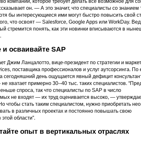
тво компании, которое требует делать все возможное для с
сказывает он. — А это значит, что специалисты со знанием 
отя бы интересующиеся ими могут быстро повысить свой с
ого, что освоят — Salesforce, Google Apps или WorkDay. Вед
дый стремится понять, как эти новинки вписываются в нын
.
е и осваивайте SAP
ет Джим Ланцалотто, вице-президент по стратегии и марке
ices, поставщика профессионалов и услуг аутсорсинга. По 
а сегодняшний день ощущается явный дефицит консультан
 не хватает примерно 30--40 тыс. таких специалистов. “Пр
еньше спроса, так что специалисты по SAP в число
мых не входят — их труд оценивается высоко, — утверждае
Но чтобы стать таким специалистом, нужно приобретать не
овать в различных проектах и постоянно повышать свою
этой области”.
тайте опыт в вертикальных отраслях