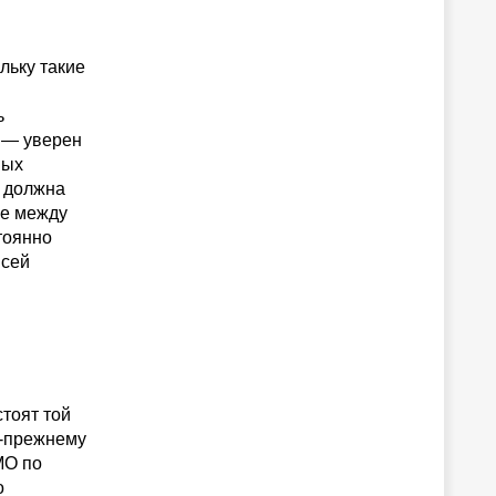
льку такие
ь
 — уверен
ных
, должна
ие между
тоянно
всей
тоят той
о-прежнему
MO по
о