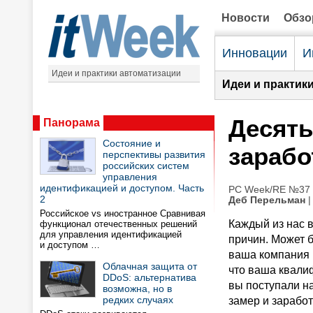
Новости
Обз
Инновации
И
Идеи и практики автоматизации
Идеи и практик
Десять
Панорама
Состояние и
зарабо
перспективы развития
российских систем
управления
идентификацией и доступом. Часть
PC Week/RE №37 (
2
Деб Перельман
|
Российское vs иностранное Сравнивая
Каждый из нас в
функционал отечественных решений
для управления идентификацией
причин. Может б
и доступом …
ваша компания 
Облачная защита от
что ваша квалиф
DDoS: альтернатива
вы поступали на
возможна, но в
редких случаях
замер и заработ