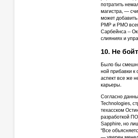
потратить немал
магистра, — счи
может добавить
PMP и PMO всег
Сарбейнcа -- Ок
слияниях и упр
10. Не бой
Было бы смешно
ной прибавки к 
аспект все же н
карьеры.
Согласно данны
Technologies, с
техасском Ости
разработкой ПО
Sapphire, но ли
“Все объясняет
— уверен менед