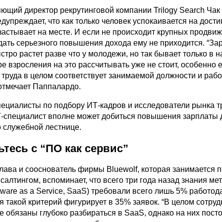
яющий директор рекрутинговой компании Trilogy Search Чак
упреждает, что как только человек успокаивается на достиг
застывает на месте. И если не происходит крупных продви
дать серьезного повышения дохода ему не приходится. “За
стро растет разве что у молодежи, но так бывает только в 
е взросления на это рассчитывать уже не стоит, особенно 
 труда в целом соответствует занимаемой должности и рабо
 отмечает Паппалардо.
пециалисты по подбору ИТ-кадров и исследователи рынка т
Т-специалист вполне может добиться повышения зарплаты 
 служебной лестнице.
ьтесь с “ПО как сервис”
глава и сооснователь фирмы Bluewolf, которая занимается 
салтингом, вспоминает, что всего три года назад знания ме
ftware as a Service, SaaS) требовали всего лишь 5% работод
ня такой критерий фигурирует в 35% заявок. “В целом сотруд
е обязаны глубоко разбираться в SaaS, однако на них пост