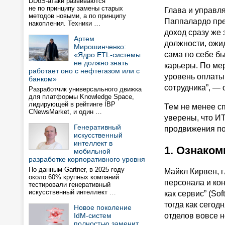
DDoS-атаки развиваются
не по принципу замены старых
Глава и управл
методов новыми, а по принципу
Паппалардо пред
накопления. Техники …
доход сразу же 
Артем
должности, ожи
Мирошинченко:
сама по себе бы
«Ядро ETL-системы
не должно знать
карьеры. По мер
работает оно с нефтегазом или с
уровень оплаты
банком»
сотрудника”, —
Разработчик универсального движка
для платформы Knowledge Space,
лидирующей в рейтинге IBP
Тем не менее с
CNewsMarket, и один …
уверены, что И
Генеративный
продвижения по
искусственный
интеллект в
1. Ознаком
мобильной
разработке корпоративного уровня
По данным Gartner, в 2025 году
Майкл Кирвен, 
около 60% крупных компаний
персонала и кон
тестировали генеративный
искусственный интеллект …
как сервис” (So
тогда как сегод
Новое поколение
IdM-систем
отделов вовсе н
полностью заменит