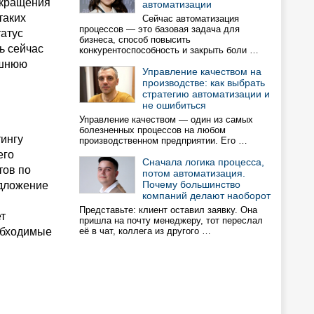
окращения
автоматизации
таких
Сейчас автоматизация
процессов — это базовая задача для
татус
бизнеса, способ повысить
ь сейчас
конкурентоспособность и закрыть боли …
ешнюю
Управление качеством на
производстве: как выбрать
стратегию автоматизации и
не ошибиться
Управление качеством — один из самых
болезненных процессов на любом
тингу
производственном предприятии. Его …
его
Сначала логика процесса,
тов по
потом автоматизация.
Почему большинство
едложение
компаний делают наоборот
Представьте: клиент оставил заявку. Она
т
пришла на почту менеджеру, тот переслал
обходимые
её в чат, коллега из другого …