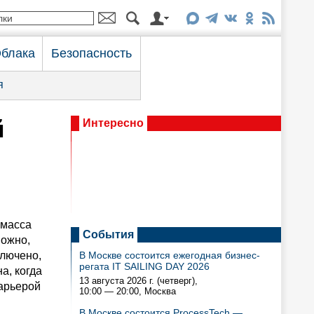
блака
Безопасность
я
й
Интересно
 масса
События
можно,
ключено,
В Москве состоится ежегодная бизнес-
регата IT SAILING DAY 2026
а, когда
13 августа 2026 г. (четверг),
карьерой
10:00 — 20:00
, Москва
В Москве состоится ProcessTech —