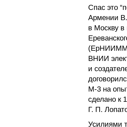
Спас это “
Армении В.
в Москву в
Ереванско
(ЕрНИИММ) 
ВНИИ элек
и создател
договорилс
М-3 на оп
сделано к 
Г. П. Лопат
Усилиями т