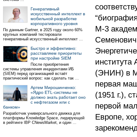
соответств
Генеративный
искусственный интеллект в
“биографи
мобильной разработке
корпоративного уровня
М-3 академ
По данным Gartner, в 2025 году около 60%
крупных компаний тестировали
Семенович
генеративный искусственный интеллект …
Быстро и эффективно:
Энергетиче
расставляем приоритеты
при настройке SIEM
института
После приобретения
системы управления инцидентами ИБ
(ЭНИН) в М
(SIEM) перед организацией встаёт
практический вопрос: как сделать так …
первая ма
Артем Мирошинченко:
«Ядро ETL-системы не
(1951 г.), 
должно знать работает оно
с нефтегазом или с
первой ма
банком»
Разработчик универсального движка для
Европе, хо
платформы Knowledge Space, лидирующей
в рейтинге IBP CNewsMarket, и один …
зарекоменд