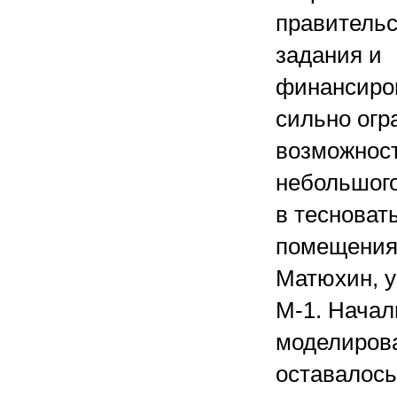
правительс
задания и
финансиров
сильно огр
возможност
небольшого
в тесноват
помещениях
Матюхин, у
М-1. Начал
моделирова
оставалось