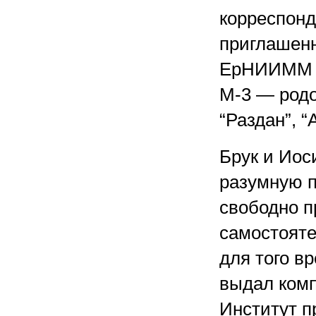
корреспонд
приглашенн
ЕрНИИММ с
М-3 — род
“Раздан”, 
Брук и Иос
разумную п
свободно 
самостояте
для того в
выдал комп
Институт п