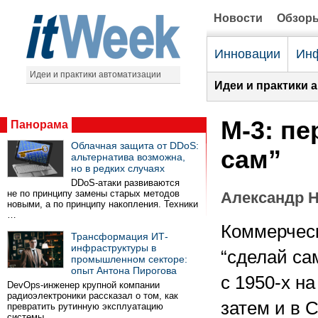
Новости
Обзор
Инновации
Инф
Идеи и практики автоматизации
Идеи и практики 
М-3: п
Панорама
Облачная защита от DDoS:
сам”
альтернатива возможна,
но в редких случаях
DDoS-атаки развиваются
не по принципу замены старых методов
Александр 
новыми, а по принципу накопления. Техники
…
Коммерчес
Трансформация ИТ-
инфраструктуры в
“сделай са
промышленном секторе:
опыт Антона Пирогова
с 1950-х на
DevOps-инженер крупной компании
радиоэлектроники рассказал о том, как
затем и в 
превратить рутинную эксплуатацию
системы …