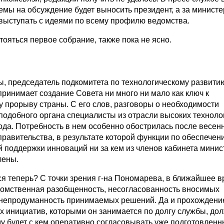
емы на обсуждение будет выносить президент, а за минист
 выступать с идеями по всему профилю ведомства.
тояться первое собрание, также пока не ясно.
ы, председатель подкомитета по технологическому развити
ринимает создание Совета ни много ни мало как ключ к
 прорыву страны. С его слов, разговоры о необходимости
одобного органа специалисты из отрасли высоких техноло
ода. Потребность в нем особенно обострилась после весен
правительства, в результате которой функции по обеспечен
 поддержки инноваций ни за кем из членов кабинета минист
лены.
ся теперь? С точки зрения г-на Пономарева, в ближайшее в
омственная разобщенность, несогласованность вносимых
непродуманность принимаемых решений. Да и прохождени
х инициатив, которыми он занимается по долгу службы, до
му будет с кем оперативно согласовывать уже подготовленн