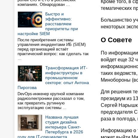
Кроме того, в с
компаниях. Обнародован …
тематических п
Быстро и
эффективно:
Большинство уч
расставляем
некоторых эксп
приоритеты при
настройке SIEM
О Совете
После приобретения системы
управления инцидентами ИБ (SIEM)
перед организацией встаёт
По информации 
практический вопрос: как сделать так
…
войдет еще 32 ч
информационного
Трансформация ИТ-
инфраструктуры в
таких ведомств
промышленном
Минобороны (вс
секторе: опыт Антона
Пирогова
Для решения те
DevOps-инженер крупной компании
президиум из 13
радиоэлектроники рассказал о том,
как превратить рутинную
Сергей Нарышки
эксплуатацию системы …
председателя С
Названа лучшая
раза в полгода
студия дизайна
интерьера Санкт-
Информацию о т
Петербурга в 2026
году для IT-специалиста
может выйти Ми