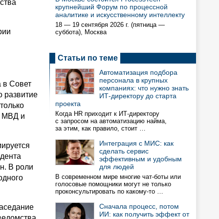
рства
крупнейший Форум по процессной
аналитике и искусственному интеллекту
18 — 19 сентября 2026 г. (пятница —
рии
суббота), Москва
Статьи по теме
Автоматизация подбора
персонала в крупных
 в Совет
компаниях: что нужно знать
о развитие
ИТ-директору до старта
проекта
 только
Когда HR приходит к ИТ-директору
, МВД и
с запросом на автоматизацию найма,
за этим, как правило, стоит …
Интеграция с МИС: как
мируется
сделать сервис
идента
эффективным и удобным
н. В роли
для людей
В современном мире многие чат-боты или
одного
голосовые помощники могут не только
проконсультировать по какому-то …
Сначала процесс, потом
заседание
ИИ: как получить эффект от
 ведомства