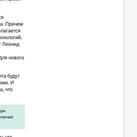
ся
а. Причем
олагается
хнологий,
ет Леонид
для нового
та будут
нию. И
а, что
при
включая