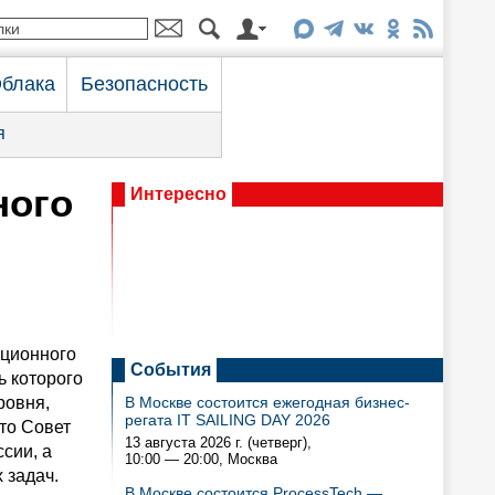
блака
Безопасность
я
ного
Интересно
ационного
События
ь которого
ровня,
В Москве состоится ежегодная бизнес-
регата IT SAILING DAY 2026
то Совет
13 августа 2026 г. (четверг),
сии, а
10:00 — 20:00
, Москва
 задач.
В Москве состоится ProcessTech —