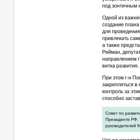
под зонтичным 
Одной из важне
создание плана
для проведения
привлекать самы
а также предста
Рейман, депута
направлением г
витка развития.
При этом г-н П
закрепляться в
контроль за эт
способно заста
Совет по разви
Президенте РФ, 
руководителей 