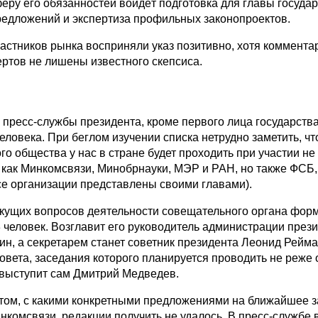
феру его обязанностей войдёт подготовка для главы госуда
редложений и экспертиза профильных законопроектов.
астников рынка восприняли указ позитивно, хотя коммента
ертов не лишены известного скепсиса.
пресс-службы президента, кроме первого лица государства
еловека. При беглом изучении списка нетрудно заметить, чт
 общества у нас в стране будет проходить при участии не
, как Минкомсвязи, Минобрнауки, МЭР и РАН, но также ФСБ
е организации представлены своими главами).
кущих вопросов деятельности совещательного органа фор
 человек. Возглавит его руководитель администрации през
н, а секретарем станет советник президента Леонид Рейма
овета, заседания которого планируется проводить не реже 
, выступит сам Дмитрий Медведев.
ом, с какими конкретными предложениями на ближайшее 
нкомсвязи, редакции получить не удалось. В пресс-службе