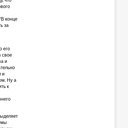
, что
ового
“В конце
ь за
о его
в свое
а и
ательно
 и
м. Ну а
ть к
внего
выделяет
емы