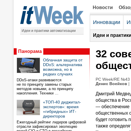
Новости
Обз
Инновации
И
Идеи и практики автоматизации
Идеи и практик
32 сов
Панорама
Облачная защита от
общес
DDoS: альтернатива
возможна, но в
редких случаях
PC Week/RE №43 (
DDoS-атаки развиваются
Денис Воейков
|
не по принципу замены старых
методов новыми, а по принципу
накопления. Техники …
Дмитрий Медвед
общества в Росс
«ТОП-40 диджитал-
— обеспечение 
экспертов»: время
«гибридных» ИТ-
общественных об
директоров
будет готовить
Ежегодный рейтинг лидеров цифровой
также определя
отрасли зафиксировал эволюцию
ролей CIO и CTO в российских