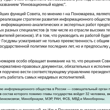
названием “Инновационный кодекс”.
йших функций Совета, по мнению г-на Пономарева, являет
 реализации стратегии развития информационного обществ
 информационно-аналитических и экспертных работ предп
х разных специалистов (в том числе из отрасли высоких те
вителей регионов). И в том, что руководить их работой буд
т Госдумы усматривает не только преемственность с общим
осударственной политики последних лет, но и предпосылку 
ономарев особо обращает внимание на то, что решения Сове
 нормативно-правовых документах, обязательных к исполне
им поручено вести соответствующему управлению президент
вить работать самых нерадивых исполнителей.
тию информационного общества в России — совещательный орган 
в состав которого помимо главы государства войдет 32 человека, 
Минкомсвязи, Минобрнауки, МЭР, РАН, ФСБ, МВД и Минобороны.