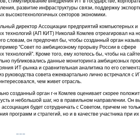
ров, стимулирование внедрения ИТ в государстве, корпора
еления, развитие инфраструктуры связи, поддержку экспорт
х высокотехнологичных секторов экономики.
ельный директор Ассоциации предприятий компьютерных и
 технологий (АП КИТ) Николай Комлев отреагировал на н
его словам, он предпочел бы, чтобы созданный орган назыв
апример “Совет по амбициозному прорыву России в сфере
технологий”. Кроме того, ему хотелось бы, чтобы на сайте
льно публиковались данные мониторинга амбициозных прое
тояния ИТ-рынка и сравнительная аналитика по его сегмент
из руководства совета ежеквартально лично встречался с И
интересовался, чем живет отрасль.
ьно созданный орган г-н Комлев оценивает скорее положит
 пусть и небольшой шаг, но в правильном направлении. Он 
о ассоциация будет сотрудничать с Советом, причем не толь
ия программ и стратегий, но и в качестве участника при их