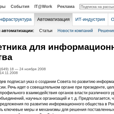
оры
События
IT@Work
Реклама
нфраструктура
Автоматизация
ИТ-индустрия
О
и автоматизации:
Статьи
Новости компаний
Решени
етника для информацион
тва
649) 18 — 24 ноября 2008
 14.11.2008
ев подписал указ о создании Совета по развитию информ
ии. Речь идет о совещательном органе при президенте, цел
профильного взаимодействия органов власти различного у
ъединений, научных организаций и т. д. Предполагается, ч
 предложения по развитию информационного общества в Рос
ть ключевые меры и механизмы для решения поставленных