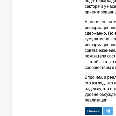
подготовки кад
секторе и у нас
ориентированны
А вот исполнит
информационных
сдержанно. По 
кумулятивно, н
информационных 
совета еженеде
показатели сос
— чтобы кто-то 
сообществом и 
Впрочем, и реал
его взгляд, это
надежду, что ег
уровне обсужден
реализации.
Печать