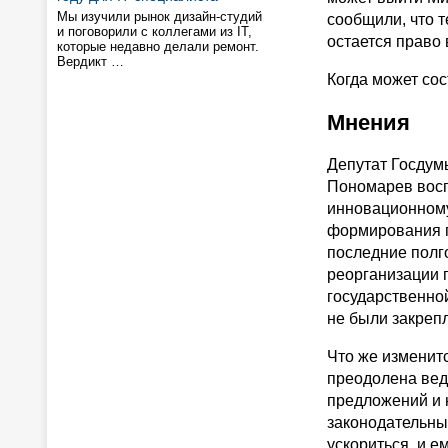
Мы изучили рынок дизайн-студий
сообщили, что т
и поговорили с коллегами из IT,
остается право
которые недавно делали ремонт.
Вердикт …
Когда может сос
Мнения
Депутат Госдум
Пономарев восп
инновационному
формирования п
последние полг
реорганизации 
государственной
не были закреп
Что же изменит
преодолена вед
предложений и 
законодательны
ускориться, и е