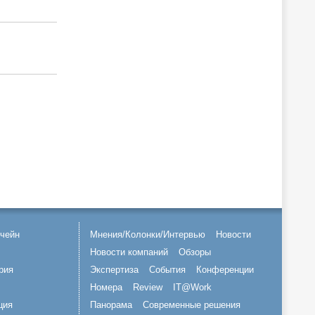
чейн
Мнения/Колонки/Интервью
Новости
Новости компаний
Обзоры
рия
Экспертиза
События
Конференции
Номера
Review
IT@Work
ция
Панорама
Современные решения