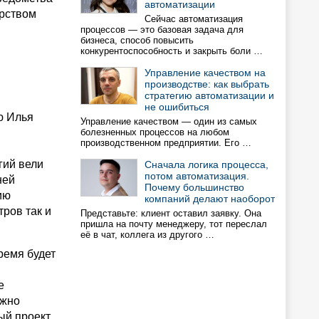
автоматизации
ерством
Сейчас автоматизация
процессов — это базовая задача для
бизнеса, способ повысить
конкурентоспособность и закрыть боли …
Управление качеством на
производстве: как выбрать
стратегию автоматизации и
не ошибиться
ю Илья
Управление качеством — один из самых
болезненных процессов на любом
производственном предприятии. Его …
гий вели
Сначала логика процесса,
потом автоматизация.
ней
Почему большинство
ию
компаний делают наоборот
ров так и
Представьте: клиент оставил заявку. Она
пришла на почту менеджеру, тот переслал
её в чат, коллега из другого …
ремя будет
е
лжно
ый проект