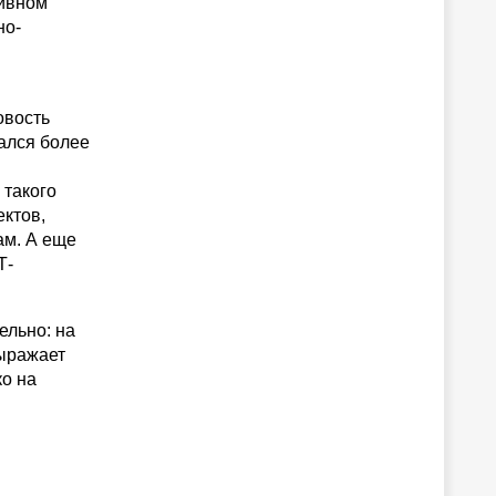
тивном
но-
овость
ался более
 такого
ктов,
ам. А еще
Т-
ельно: на
выражает
ко на