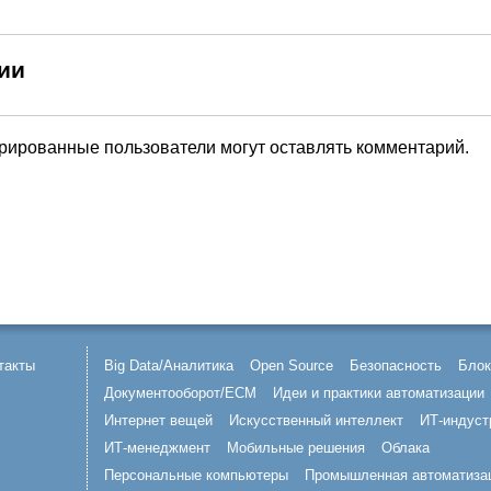
ии
трированные пользователи могут оставлять комментарий.
такты
Big Data/Аналитика
Open Source
Безопасность
Блок
Документооборот/ECM
Идеи и практики автоматизации
Интернет вещей
Искусственный интеллект
ИТ-индуст
ИТ-менеджмент
Мобильные решения
Облака
Персональные компьютеры
Промышленная автоматиза