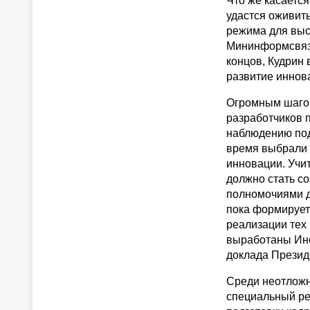
Что же касаетс
удастся оживит
режима для выс
Мининформсвязи
концов, Кудрин 
развитие иннов
Огромным шагом
разработчиков 
наблюдению под
время выбрали 
инновации. Учи
должно стать с
полномочиями д
пока формируетс
реализации тех
выработаны Инс
доклада Презид
Среди неотложн
специальный ре