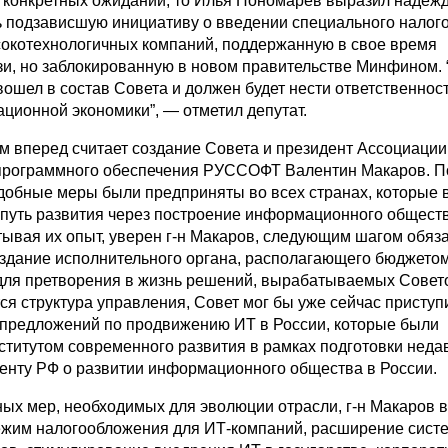
я конкретных ожиданий, то Илья Пономарев выразил надежду
ь подзависшую инициативу о введении специального налог
окотехнологичных компаний, поддержанную в свое время
, но заблокированную в новом правительстве Минфином. 
вошел в состав Совета и должен будет нести ответственност
ационной экономики”, — отметил депутат.
 вперед считает создание Совета и президент Ассоциации
программного обеспечения РУССОФТ Валентин Макаров. П
обные меры были предприняты во всех странах, которые 
путь развития через построение информационного обществ
тывая их опыт, уверен г-н Макаров, следующим шагом обяз
оздание исполнительного органа, располагающего бюджетом
ля претворения в жизнь решений, вырабатываемых Совето
я структура управления, Совет мог бы уже сейчас приступи
 предложений по продвижению ИТ в России, которые были
титутом современного развития в рамках подготовки неда
енту РФ о развитии информационного общества в России.
ых мер, необходимых для эволюции отрасли, г-н Макаров 
жим налогообложения для ИТ-компаний, расширение сист