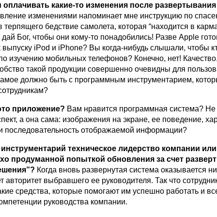
и оплачивать какие-то изменения после развертывания
вление изменениями напоминает мне инструкцию по спас
 терпящего бедствие самолета, которая “находится в карм
 дай Бог, чтобы они кому-то понадобились! Разве Apple гот
 выпуску iPod и iPhone? Вы когда-нибудь слышали, чтобы к
по изучению мобильных телефонов? Конечно, нет! Качество
добство такой продукции совершенно очевидны для пользов
 самое должно быть с программным инструментарием, кото
сотрудникам?
это приложение?
Вам нравится программная система? Не
ект, а она сама: изображения на экране, ее поведение, ха
и последовательность отображаемой информации?
 инструментарий техническое лидерство компании или
хо продуманной попыткой обновления за счет развер
ешения”?
Когда вновь развернутая система оказывается ни
т авторитет выбравшего ее руководителя. Так что сотрудн
акие средства, которые помогают им успешно работать и в
компетенции руководства компании.