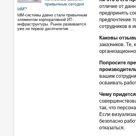
привычные сегодня
отличие от дан
IdM?
предпринять со
IdM-системы давно стали привычным
предпочтение т
элементом корпоративной ИТ-
инфраструктуры. Рынок развивается
сотрудников в 
уже не первое десятилетие …
Каковы отзыв
заказчиков. Те, 
организационной
Попросите пре
производитель
вашим сотрудник
осваивать работ
Чему придется
совершенствова
так, что персо
Если визуализа
безопасно работ
отказаться.