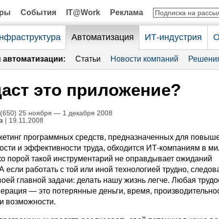
оры
События
IT@Work
Реклама
нфраструктура
Автоматизация
ИТ-индустрия
О
и автоматизации:
Статьи
Новости компаний
Решени
даcт это приложение?
650) 25 ноября — 1 декабря 2008
з
| 19.11.2008
кетинг программных средств, предназначенных для повыш
ости и эффективности труда, обходится ИТ-компаниям в м
ко порой такой инструментарий не оправдывает ожиданий
А если работать с той или иной технологией трудно, следов
оей главной задачи: делать нашу жизнь легче. Любая труд
ерация — это потерянные деньги, время, производительнос
и возможности.