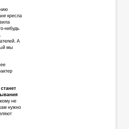
ению
ане кресла
овила
то-нибудь
,
ателей. А
рый мы
 ее
рактер
 станет
тывания
кому не
икам нужно
селяют