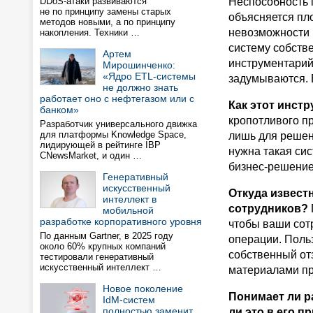
DDoS-атаки развиваются
Неспособность 
не по принципу замены старых
объясняется пло
методов новыми, а по принципу
невозможности 
накопления. Техники …
систему собст
Артем
инструментарий
Мирошинченко:
«Ядро ETL-системы
задумываются. 
не должно знать
работает оно с нефтегазом или с
Как этот инст
банком»
кропотливого п
Разработчик универсального движка
для платформы Knowledge Space,
лишь для решен
лидирующей в рейтинге IBP
нужна такая си
CNewsMarket, и один …
бизнес-решение
Генеративный
искусственный
Откуда извест
интеллект в
сотрудников?
мобильной
разработке корпоративного уровня
чтобы ваши сот
По данным Gartner, в 2025 году
операции. Польз
около 60% крупных компаний
собственный от
тестировали генеративный
искусственный интеллект …
материалами пр
Новое поколение
Понимает ли р
IdM-систем
полностью заменит
ли это в его 