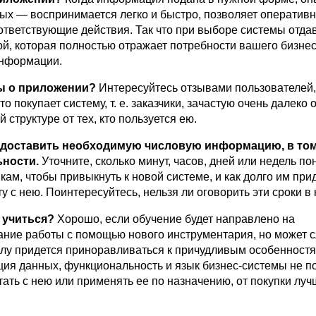
ных — воспринимается легко и быстро, позволяет оператив
ответствующие действия. Так что при выборе системы отда
ой, которая полностью отражает потребности вашего бизнес
информации.
ы о приложении?
Интересуйтесь отзывами пользователей,
кто покупает систему, т. е. заказчики, зачастую очень далеко 
 структуре от тех, кто пользуется ею.
доставить необходимую числовую информацию, в том
ности.
Уточните, сколько минут, часов, дней или недель п
ам, чтобы привыкнуть к новой системе, и как долго им при
у с нею. Поинтересуйтесь, нельзя ли оговорить эти сроки в 
 учиться?
Хорошо, если обучение будет направлено на
ние работы с помощью нового инструментария, но может с
налу придется приноравливаться к причудливым особенностя
ция данных, функциональность и язык бизнес-системы не п
ать с нею или применять ее по назначению, от покупки луч