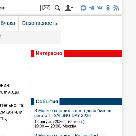
блака
Безопасность
я
Интересно
ения
иллиарды
События
ательно, та
В Москве состоится ежегодная бизнес-
оемкая или
регата IT SAILING DAY 2026
ть,
13 августа 2026 г. (четверг),
10:00 — 20:00
, Москва
В Москве состоится ProcessTech —