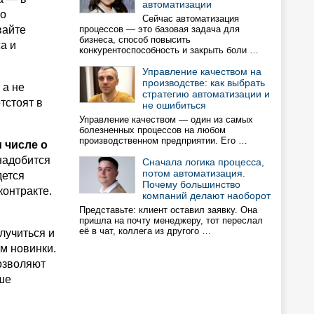
автоматизации
но
Сейчас автоматизация
вайте
процессов — это базовая задача для
бизнеса, способ повысить
а и
конкурентоспособность и закрыть боли …
Управление качеством на
производстве: как выбрать
 а не
стратегию автоматизации и
отстоят в
не ошибиться
Управление качеством — один из самых
болезненных процессов на любом
производственном предприятии. Его …
 числе о
онадобится
Сначала логика процесса,
потом автоматизация.
дется
Почему большинство
контракте.
компаний делают наоборот
Представьте: клиент оставил заявку. Она
пришла на почту менеджеру, тот переслал
её в чат, коллега из другого …
лучиться и
м новинки.
озволяют
ше