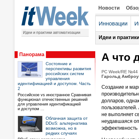
Новости
Обз
Инновации
И
Идеи и практики автоматизации
Идеи и практик
А что 
Панорама
Состояние и
перспективы развития
PC Week/RE №44 (
российских систем
Гарольд Амброу
управления
идентификацией и доступом. Часть
Создание и мар
2
производительн
Российское vs иностранное Сравнивая
функционал отечественных решений
долларов, одна
для управления идентификацией
пользователей. 
и доступом …
не выполняет св
Облачная защита от
неудавшаяся оп
DDoS: альтернатива
эффективность 
возможна, но в
редких случаях