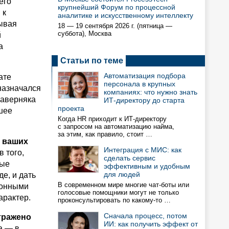
его
крупнейший Форум по процессной
 к
аналитике и искусственному интеллекту
тывая
18 — 19 сентября 2026 г. (пятница —
суббота), Москва
й
а
Статьи по теме
Автоматизация подбора
ате
персонала в крупных
назначался
компаниях: что нужно знать
наверняка
ИТ-директору до старта
проекта
шее
Когда HR приходит к ИТ-директору
с запросом на автоматизацию найма,
за этим, как правило, стоит …
х ваших
Интеграция с МИС: как
 того,
сделать сервис
ные
эффективным и удобным
для людей
е, и дать
В современном мире многие чат-боты или
ионными
голосовые помощники могут не только
арактер.
проконсультировать по какому-то …
Сначала процесс, потом
тражено
ИИ: как получить эффект от
а — в