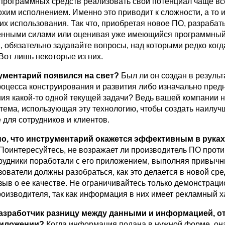
программных средств реализовать свой потенциал чаще вс
хим исполнением. Именно это приводит к сложности, а то и
их использования. Так что, приобретая новое ПО, разраба
венными силами или оценивая уже имеющийся программны
, обязательно задавайте вопросы, над которыми редко когд
Вот лишь некоторые из них.
рументарий появился на свет?
Был ли он создан в результ
роцесса конструирования и развития либо изначально пред
ия какой-то одной текущей задачи? Ведь вашей компании 
стема, использующая эту технологию, чтобы создать наилуч
 для сотрудников и клиентов.
но, что инструментарий окажется эффективным в рука
Поинтересуйтесь, не возражает ли производитель ПО против
рудники поработали с его приложением, выполняя привыч
ователи должны разобраться, как это делается в новой сред
зыв о ее качестве. Не ограничивайтесь только демонстрац
оизводителя, так как информация в них имеет рекламный х
азработчик разницу между данными и информацией, о
приложении?
Когда информация подана в нужной форме, он