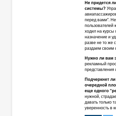
Не придется л
системы?
Упра
авиапассажиров
перед вами”. Не
пользователей к
ходил на курсы 
назначение и у
разве не то же
раздаем своим 
Нужно ли вам 
рекламный просп
представления 
Подчеркнет ли
очередной пло
еще одного “р
нужной, страдае
давать только т
уверенность в 