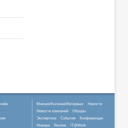
чейн
Мнения/Колонки/Интервью
Новости
Новости компаний
Обзоры
рия
Экспертиза
События
Конференции
Номера
Review
IT@Work