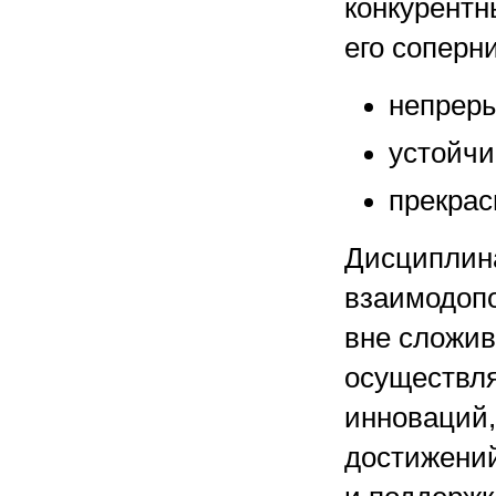
конкурент
его соперн
непрер
устойчи
прекрас
Дисциплина
взаимодопо
вне сложив
осуществля
инноваций,
достижений