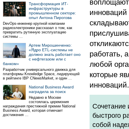
воплощаютс
Трансформация ИТ-
инфраструктуры в
инноваций 
промышленном секторе:
опыт Антона Пирогова
складывают
DevOps-инженер крупной компании
радиоэлектроники рассказал о том, как
прислушива
превратить рутинную эксплуатацию
системы …
откликаютс
Артем Мирошинченко:
«Ядро ETL-системы не
работать, 
должно знать работает оно
с нефтегазом или с
любой орга
банком»
Разработчик универсального движка для
которые яв
платформы Knowledge Space, лидирующей
в рейтинге IBP CNewsMarket, и один …
инноваций.
National Business Award
наградила за поиск
Недавно в Москве
состоялась церемония
Сочетание 
награждения престижной премии National
Business Award, которая отмечает
быстрого р
достижения …
собой наде