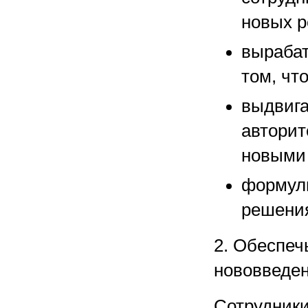
новых р
вырабат
том, чт
выдвига
авторит
новыми
формул
решения
2. Обеспеч
нововведе
Сотрудник