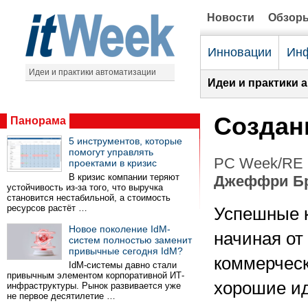
Новости
Обзор
Инновации
Инф
Идеи и практики автоматизации
Идеи и практики 
Создан
Панорама
5 инструментов, которые
помогут управлять
PC Week/RE 
проектами в кризис
В кризис компании теряют
Джеффри Бр
устойчивость из-за того, что выручка
становится нестабильной, а стоимость
ресурсов растёт …
Успешные 
Новое поколение IdM-
начиная от
систем полностью заменит
привычные сегодня IdM?
коммерческ
IdM-системы давно стали
привычным элементом корпоративной ИТ-
хорошие ид
инфраструктуры. Рынок развивается уже
не первое десятилетие …