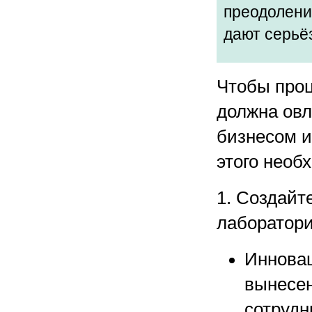
преодолени
дают серьё
Чтобы проц
должна овл
бизнесом и
этого необ
1. Создайт
лаборатор
Иннова
вынесен
сотрудн