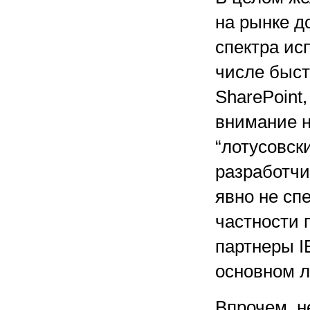
на рынке д
спектра ис
числе быс
SharePoint,
внимание н
“лотусовск
разработчи
явно не сп
частности 
партнеры I
основном л
Впрочем, не