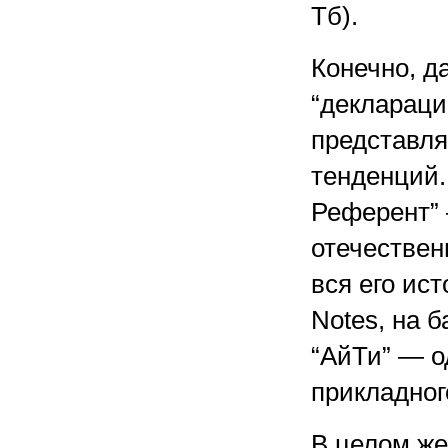
Тб).
Конечно, д
“деклараци
представля
тенденций.
Референт” 
отечествен
вся его ис
Notes, на б
“АйТи” — о
прикладног
В целом же