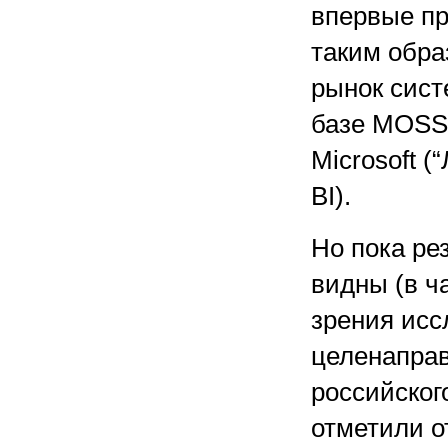
впервые п
таким обра
рынок сист
базе MOSS 
Microsoft (
BI).
Но пока ре
видны (в ч
зрения исс
целенапра
российског
отметили о