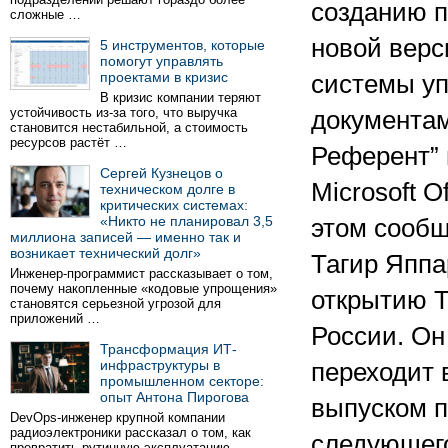
созданию 
сложные …
новой верс
5 инструментов, которые
помогут управлять
проектами в кризис
системы у
В кризис компании теряют
устойчивость из-за того, что выручка
документа
становится нестабильной, а стоимость
ресурсов растёт …
Референт”
Сергей Кузнецов о
Microsoft O
техническом долге в
критических системах:
«Никто не планировал 3,5
этом сообщ
миллиона записей — именно так и
возникает технический долг»
Тагир Яппа
Инженер-программист рассказывает о том,
почему накопленные «кодовые упрощения»
открытию Т
становятся серьезной угрозой для
приложений …
России. Он
Трансформация ИТ-
инфраструктуры в
переходит 
промышленном секторе:
опыт Антона Пирогова
выпуском п
DevOps-инженер крупной компании
радиоэлектроники рассказал о том, как
следующего
превратить рутинную эксплуатацию