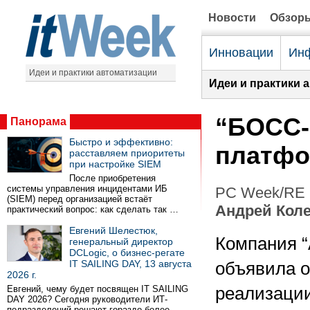
Новости
Обзор
Инновации
Инф
Идеи и практики автоматизации
Идеи и практики 
“БOCC-
Панорама
Быстро и эффективно:
платфо
расставляем приоритеты
при настройке SIEM
После приобретения
системы управления инцидентами ИБ
PC Week/RE 
(SIEM) перед организацией встаёт
Андрей Кол
практический вопрос: как сделать так …
Евгений Шелестюк,
Компания “
генеральный директор
DCLogic, о бизнес-регате
IT SAILING DAY, 13 августа
объявила о
2026 г.
Евгений, чему будет посвящен IT SAILING
реализации
DAY 2026? Сегодня руководители ИТ-
подразделений решают гораздо более