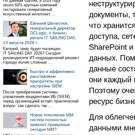
По данным Gartner, в 2025 году
неструктури
около 60% крупных компаний
тестировали генеративный
документы, 
искусственный интеллект …
Евгений Шелестюк,
что хранитс
генеральный директор
DCLogic, о бизнес-
доступа, се
регате IT SAILING DAY,
13 августа 2026 г.
SharePoint и
Евгений, чему будет посвящен
IT SAILING DAY 2026? Сегодня
данных. Пом
руководители ИТ-подразделений решают
гораздо более сложные …
данные сост
Быстро и эффективно:
расставляем
они каждый 
приоритеты при
настройке SIEM
Поэтому оче
После приобретения системы
управления инцидентами ИБ (SIEM)
ресурс бизн
перед организацией встаёт практический
вопрос: как сделать так …
Новое поколение IdM-
Для облегче
систем полностью
заменит привычные
данными мно
сегодня IdM?