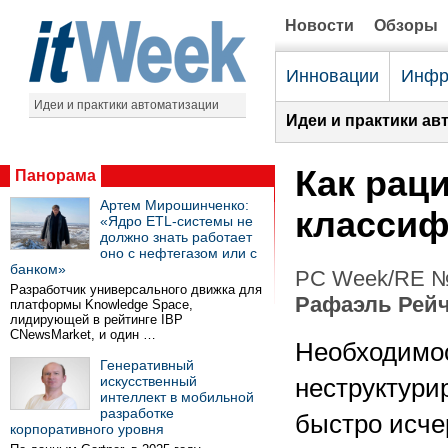
Новости
Обзоры
Инновации
Инфр
Идеи и практики автоматизации
Идеи и практики ав
Как рац
Панорама
Артем Мирошинченко:
классиф
«Ядро ETL-системы не
должно знать работает
оно с нефтегазом или с
банком»
PC Week/RE №3
Разработчик универсального движка для
Рафаэль Рей
платформы Knowledge Space,
лидирующей в рейтинге IBP
CNewsMarket, и один …
Необходимо
Генеративный
искусственный
неструктури
интеллект в мобильной
разработке
быстро исче
корпоративного уровня