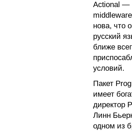
Actional —
middleware
нова, что 
русский яз
ближе все
приспосаб
условий.
Пакет Pro
имеет бога
директор P
Линн Бьерн
одном из б