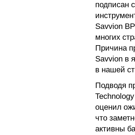
подписан с
инструмен
Savvion B
многих стр
Причина пр
Savvion в 
в нашей ст
Подводя п
Technology
оценил ож
что замет
активны б