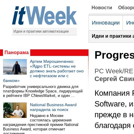
Новости
Обзо
Инновации
Ин
Идеи и практики автоматизации
Идеи и практики 
Progre
Панорама
Артем Мирошинченко:
«Ядро ETL-системы не
PC Week/RE 
должно знать работает оно
с нефтегазом или с
Сергей Сви
банком»
Разработчик универсального движка для
платформы Knowledge Space, лидирующей
Компания 
в рейтинге IBP CNewsMarket, и один …
Software, 
National Business Award
наградила за поиск
прежде в 
Недавно в Москве
состоялась церемония
благодаря 
награждения престижной премии National
Business Award, которая отмечает
достижения …