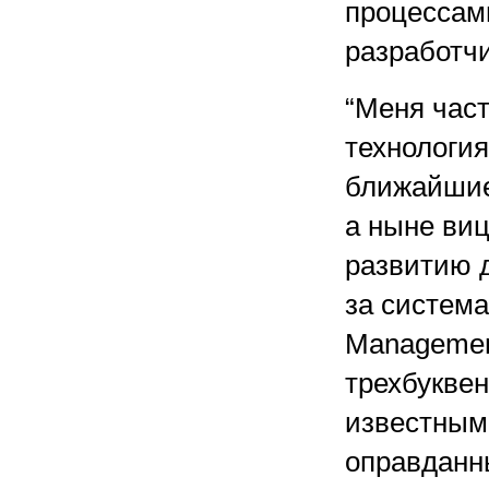
процессами
разработч
“Меня част
технологи
ближайшие 
а ныне виц
развитию д
за систем
Managemen
трехбукве
известным
оправданн