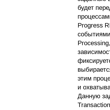
будет пере
процессам
Progress 
событиями
Processin
зависимост
фиксирует
выбираетс
этим проц
и охватыв
Данную за
Transactio