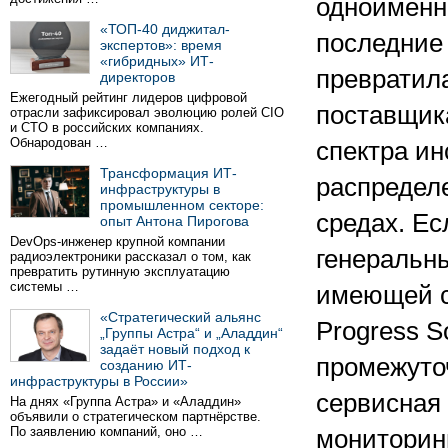
одноименн
«ТОП-40 диджитал-
последние
экспертов»: время
«гибридных» ИТ-
превратил
директоров
Ежегодный рейтинг лидеров цифровой
поставщик
отрасли зафиксировал эволюцию ролей CIO
и CTO в российских компаниях.
Обнародован …
спектра ин
Трансформация ИТ-
распредел
инфраструктуры в
промышленном секторе:
средах. Ес
опыт Антона Пирогова
DevOps-инженер крупной компании
генеральны
радиоэлектроники рассказал о том, как
превратить рутинную эксплуатацию
системы …
имеющей с
«Стратегический альянс
Progress S
„Группы Астра“ и „Аладдин“
задаёт новый подход к
промежуточ
созданию ИТ-
инфраструктуры в России»
сервисная 
На днях «Группа Астра» и «Аладдин»
объявили о стратегическом партнёрстве.
По заявлению компаний, оно …
мониторин