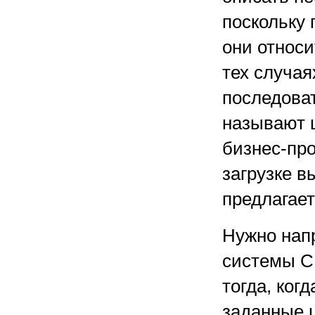
поскольку
они относи
тех случая
последоват
называют 
бизнес-про
загрузке в
предлагае
Нужно нап
системы CE
тогда, ког
заданные 