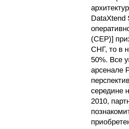
архитектур
DataXtend 
оперативн
(CEP)] пр
СНГ, то в 
50%. Все 
арсенале P
перспекти
середине 
2010, парт
познакоми
приобрете