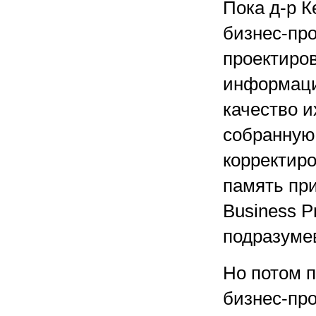
Пока д-р К
бизнес-про
проектиров
информаци
качество 
собранную
корректиро
память пр
Business Pr
подразуме
Но потом п
бизнес-пр