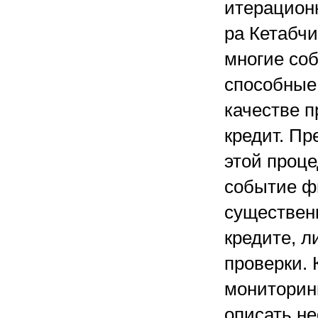
итерационн
ра Кетабчи
многие соб
способные 
качестве 
кредит. Пр
этой проце
событие фи
существен
кредите, л
проверки. 
мониторинг
описать не