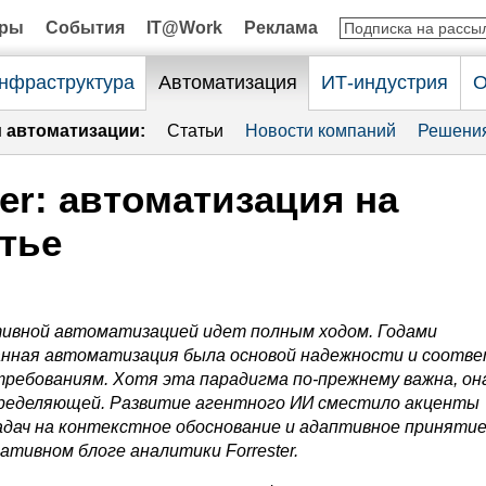
оры
События
IT@Work
Реклама
нфраструктура
Автоматизация
ИТ-индустрия
О
и автоматизации:
Статьи
Новости компаний
Решени
ter: автоматизация на
тье
тивной автоматизацией идет полным ходом. Годами
нная автоматизация была основой надежности и соотв
ребованиям. Хотя эта парадигма по-прежнему важна, он
пределяющей. Развитие агентного ИИ сместило акценты
адач на контекстное обоснование и адаптивное принятие
ративном блоге аналитики
Forrester
.