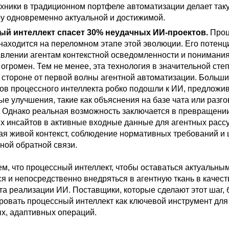
хники в традиционном портфеле автоматизации делает такую
ру одновременно актуальной и достижимой.
ый интеллект спасет 30% неудачных ИИ-проектов.
Проц
 находится на переломном этапе этой эволюции. Его потенц
авлении агентам контекстной осведомленности и понимани
огромен. Тем не менее, эта технология в значительной сте
в стороне от первой волны агентной автоматизации. Больш
ов процессного интеллекта робко подошли к ИИ, предложи
е улучшения, такие как объяснения на базе чата или разг
. Однако реальная возможность заключается в превращени
х инсайтов в активные входные данные для агентных расс
ая живой контекст, соблюдение нормативных требований и
ной обратной связи.
, что процессный интеллект, чтобы оставаться актуальным
я и непосредственно внедряться в агентную ткань в качест
а реализации ИИ. Поставщики, которые сделают этот шаг, 
ровать процессный интеллект как ключевой инструмент для
х, адаптивных операций.