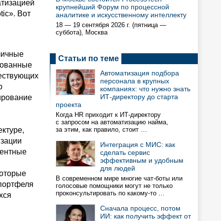
атизацией
крупнейший Форум по процессной
tic». Вот
аналитике и искусственному интеллекту
18 — 19 сентября 2026 г. (пятница —
суббота), Москва
личные
Статьи по теме
рованные
Автоматизация подбора
ществующих
персонала в крупных
р
компаниях: что нужно знать
ИТ-директору до старта
ирование
проекта
Когда HR приходит к ИТ-директору
с запросом на автоматизацию найма,
ектуре,
за этим, как правило, стоит …
изации
Интеграция с МИС: как
гентные
сделать сервис
эффективным и удобным
для людей
которые
В современном мире многие чат-боты или
 портфеля
голосовые помощники могут не только
проконсультировать по какому-то …
хся
Сначала процесс, потом
ИИ: как получить эффект от