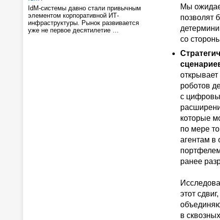
Мы ожидае
IdM-системы давно стали привычным
элементом корпоративной ИТ-
позволят 
инфраструктуры. Рынок развивается
детермини
уже не первое десятилетие …
со сторон
Стратеги
сценарие
открывает 
роботов д
с цифровы
расширени
которые м
по мере т
агентам в
портфелем 
ранее раз
Исследова
этот сдвиг
объединяю
в сквозных