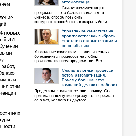
автоматизации
нием
Сейчас автоматизация
процессов — это базовая задача для
вление
бизнеса, способ повысить
конкурентоспособность и закрыть боли …
ций.
Управление качеством на
0% новых
производстве: как выбрать
тный ИИ
стратегию автоматизации и
не ошибиться
обучении
Управление качеством — один из самых
емыми
болезненных процессов на любом
му
производственном предприятии. Его …
 работ,
Сначала логика процесса,
Однако
потом автоматизация.
раммным
Почему большинство
компаний делают наоборот
ения этим
Представьте: клиент оставил заявку. Она
ргенции
пришла на почту менеджеру, тот переслал
её в чат, коллега из другого …
восхитило
туры,
нности