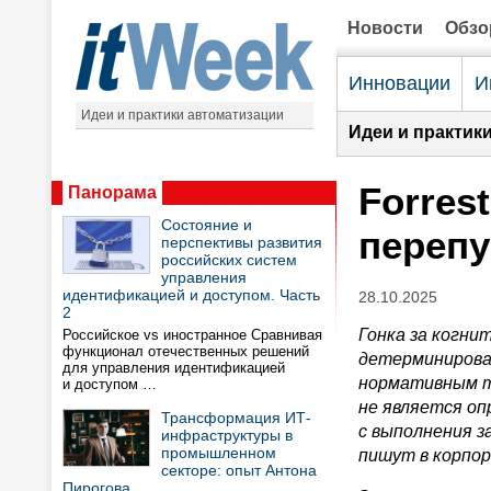
Новости
Обз
Инновации
И
Идеи и практики автоматизации
Идеи и практик
Forres
Панорама
Состояние и
перепу
перспективы развития
российских систем
управления
идентификацией и доступом. Часть
28.10.2025
2
Гонка за когни
Российское vs иностранное Сравнивая
функционал отечественных решений
детерминирова
для управления идентификацией
нормативным т
и доступом …
не является о
Трансформация ИТ-
с выполнения з
инфраструктуры в
промышленном
пишут в корпо
секторе: опыт Антона
Пирогова