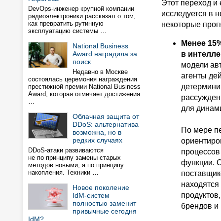
Этот переход и
DevOps-инженер крупной компании
исследуется в но
радиоэлектроники рассказал о том,
как превратить рутинную
некоторые прогн
эксплуатацию системы …
Менее 15
National Business
Award наградила за
в интелле
поиск
модели ав
Недавно в Москве
агенты де
состоялась церемония награждения
детермини
престижной премии National Business
Award, которая отмечает достижения
рассужден
…
для динами
Облачная защита от
DDoS: альтернатива
По мере пе
возможна, но в
редких случаях
ориентиро
DDoS-атаки развиваются
процессов
не по принципу замены старых
функции. 
методов новыми, а по принципу
накопления. Техники …
поставщик
находятся
Новое поколение
продуктов
IdM-систем
полностью заменит
брендов и
привычные сегодня
IdM?