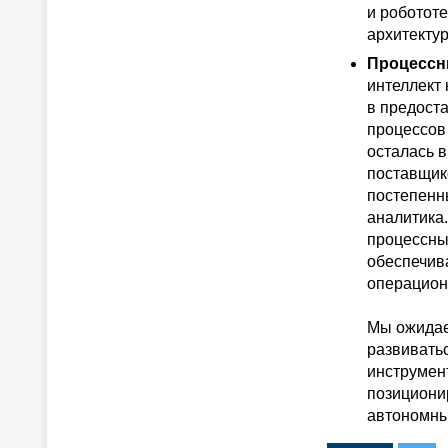
и робототе
архитекту
Процессн
интеллект
в предост
процессов 
осталась 
поставщик
постепенны
аналитика
процессны
обеспечив
операцион
Мы ожидаем
развиватьс
инструмент
позициони
автономны