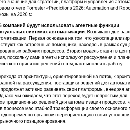
 его значение для стратегии, платформ и управления автом
вом отчете Forrester «Predictions 2026: Automation and Robo
озы на 2026 г.:
% компаний будут использовать агентные функции
ктуальных системах автоматизации.
Возникают две раз
томатизации. Первая основана на том, что узкоспециализи
йствуют как встроенные помощники, находясь в рамках су
рованных рабочих процессов. Вторая модель ставит в цент
ия, поскольку сами агенты используют рассуждения и план
ческого принятия решений о том, как выполнять работу.
рехода от архитектуры, ориентированной на поток, к архит
ванной на рассуждения, поставщики решений для автомат
 продолжат активно развивать свои платформы, внедряя а
Однако мы ожидаем, что этот переход будет непростым для
ов традиционных решений для автоматизации процессов, 
 в процессе масштабной трансформации своего основного
, одновременно организуя переориентацию своих устоявши
 рыночного позиционирования.