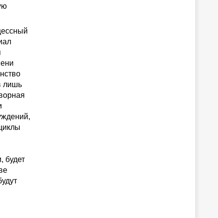
 ​​
ессный
иал
я
пени
инство
в лишь
оворная
и
уждений,
 циклы
, будет
ве
будут