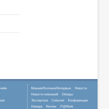
чейн
Мнения/Колонки/Интервью
Новости
Новости компаний
Обзоры
рия
Экспертиза
События
Конференции
Номера
Review
IT@Work