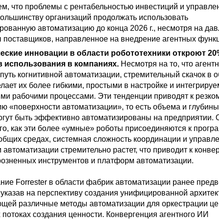
м, что проблемы с рентабельностью инвестиций и управле
большинству организаций продолжать использовать
рованную автоматизацию до конца 2026 г., несмотря на да
ы поставщиков, направленное на внедрение агентных функ
ческие инновации в области робототехники откроют 2
в использования в компаниях.
Несмотря на то, что аген
путь когнитивной автоматизации, стремительный скачок в 
елает их более гибкими, простыми в настройке и интегриру
ми рабочими процессами. Эти тенденции приводят к резко
ю «поверхности автоматизации», то есть объема и глубины
огут быть эффективно автоматизированы на предприятии. 
ого, как эти более «умные» роботы присоединяются к прог
 общих средах, системная сложность координации и управл
автоматизации стремительно растет, что приводит к конве
розненных инструментов и платформ автоматизации.
ние Forrester в области фабрик автоматизации ранее пред
, указав на перспективу создания унифицированной архитек
щей различные методы автоматизации для оркестрации це
 потоках создания ценности. Конвергенция агентного ИИ