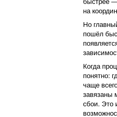
быстрее —
на координ
Но главный
пошёл быс
появляетс
зависимост
Когда проц
понятно: г
чаще всег
завязаны 
сбои. Это
возможност