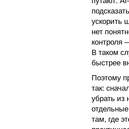
путают: AI
подсказать
ускорить ш
нет понятн
контроля —
В таком сл
быстрее вн
Поэтому п
так: снача
убрать из 
отдельные
там, где э