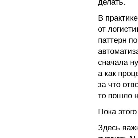
делать.
В практик
от логист
паттерн по
автоматиза
сначала ну
а как проц
за что отв
то пошло н
Пока этого
Здесь важн