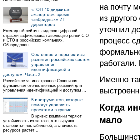
на почту м
«ТОП-40 диджитал-
экспертов»: время
из другого
«гибридных» ИТ-
директоров
уточнил де
Ежегодный рейтинг лидеров цифровой
отрасли зафиксировал эволюцию ролей CIO
процесс сд
и CTO в российских компаниях.
Обнародован …
формально
Состояние и перспективы
развития российских систем
работали. 
управления
идентификацией и
доступом. Часть 2
Именно та
Российское vs иностранное Сравнивая
функционал отечественных решений для
выстроенн
управления идентификацией и доступом …
5 инструментов, которые
помогут управлять
Когда ин
проектами в кризис
В кризис компании теряют
мало
устойчивость из-за того, что выручка
становится нестабильной, а стоимость
ресурсов растёт …
Большинст