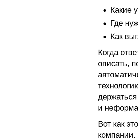
Какие 
Где ну
Как вы
Когда отв
описать, п
автоматиче
технологию
держаться
и неформа
Вот как э
компании,