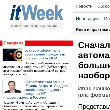
Новости
Обзо
Инновации
Ин
Идеи и практики автоматизации
Идеи и практики
Сначал
Панорама
Быстро и эффективно:
автома
расставляем приоритеты
при настройке SIEM
больши
После приобретения системы
управления инцидентами ИБ (SIEM) перед
организацией встаёт практический вопрос:
наобор
как сделать так …
«Стратегический альянс
„Группы Астра“ и „Аладдин“
Иван Лашко
задаёт новый подход к
созданию ИТ-
платформы
инфраструктуры в России»
На днях «Группа Астра» и «Аладдин»
Представьт
объявили о стратегическом партнёрстве.
По заявлению компаний, оно …