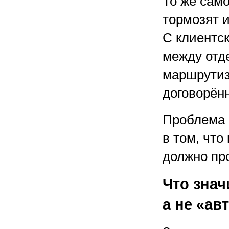
То же само
тормозят и
С клиентс
между отд
маршрутиз
договорён
Проблема 
в том, что
должно пр
Что знач
а не «ав