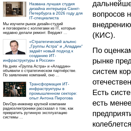
дальнейше
Названа лучшая студия
дизайна интерьера Санкт-
вопросов н
Петербурга в 2026 году для
IT-специалиста
внедрению
Мы изучили рынок дизайн-студий
и поговорили с коллегами из IT, которые
недавно делали ремонт. Вердикт …
(КИС).
«Стратегический альянс
„Группы Астра“ и „Аладдин“
По оценкам
задаёт новый подход к
созданию ИТ-
рынке пре
инфраструктуры в России»
На днях «Группа Астра» и «Аладдин»
систем кор
объявили о стратегическом партнёрстве.
По заявлению компаний, оно …
отечествен
Трансформация ИТ-
инфраструктуры в
Есть систе
промышленном секторе:
опыт Антона Пирогова
есть мене
DevOps-инженер крупной компании
радиоэлектроники рассказал о том, как
предприят
превратить рутинную эксплуатацию
системы …
колеблется