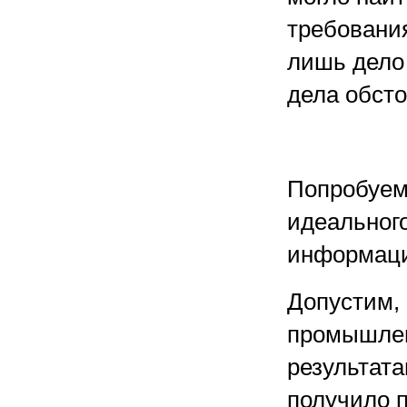
требования
лишь дело 
дела обсто
Попробуем
идеальног
информаци
Допустим,
промышлен
результата
получило 