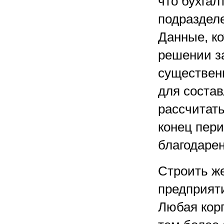
что бухгал
подраздел
Данные, к
решении з
существен
для состав
рассчитать
конец пери
благодарен
Строить ж
предприяти
Любая кор