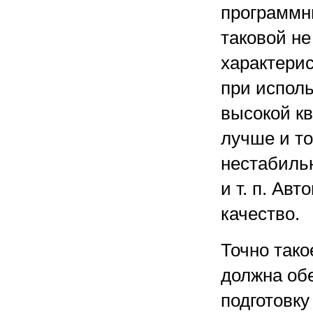
программн
таковой н
характери
при испол
высокой к
лучше и то
нестабильн
и т. п. Ав
качество.
Точно тако
должна об
подготовку