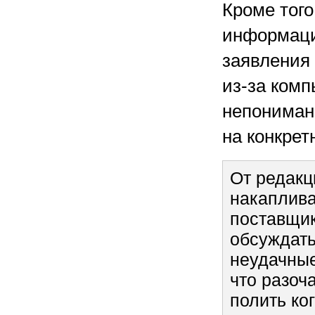
Кроме того
информаци
заявления 
из-за комп
непониман
на конкре
От редакц
накаплива
поставщик
обсуждать
неудачные
что разоч
полить ко