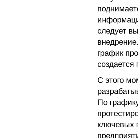
поднимает
информаци
следует в
внедрение.
график про
создается 
С этого мо
разрабатыв
По график
протестир
ключевых 
предприят