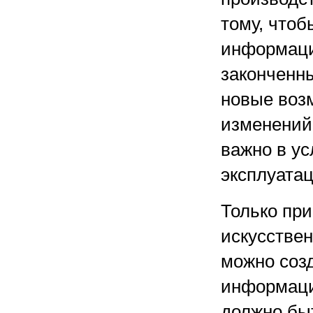
тому, чтоб
информаци
законченн
новые воз
изменений
важно в у
эксплуата
Только пр
искусстве
можно соз
информаци
должно быт