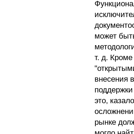
Функциона
исключите
документоо
может быт
методолог
т. д. Кром
"открытыми
внесения 
поддержки
это, казал
осложнени
рынке дол
могло найт