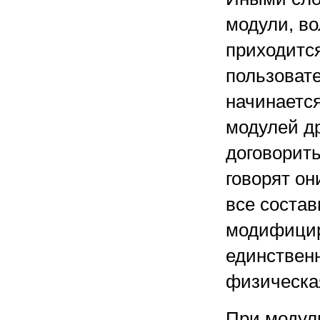
модули, во
приходится
пользовате
начинаетс
модулей др
договорить
говорят он
все соста
модифицир
единственн
физическа
При модул