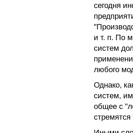
сегодня и
предприяти
"Производс
и т. п. По
систем дол
применени
любого мо
Однако, ка
систем, и
общее с "л
стремятся 
Иными сло