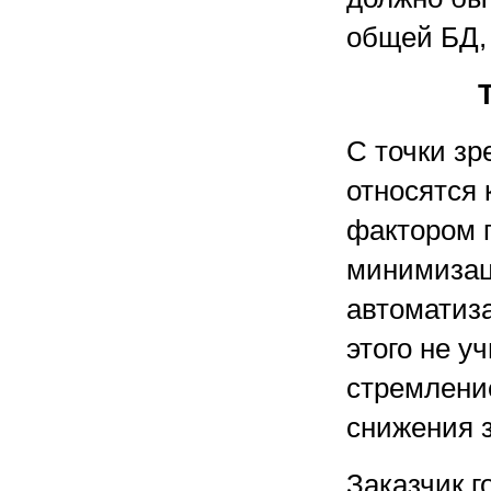
общей БД,
С точки зр
относятся 
фактором 
минимизац
автоматиз
этого не у
стремлени
снижения з
Заказчик г