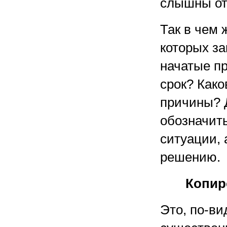
слышны от
Так в чем 
которых з
начатые п
срок? Как
причины? 
обозначит
ситуации, 
решению.
Копир
Это, по-ви