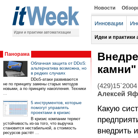
Новости
Обзо
Инновации
Ин
Идеи и практики автоматизации
Идеи и практики 
Внедре
Панорама
Облачная защита от DDoS:
камни"
альтернатива возможна, но
в редких случаях
DDoS-атаки развиваются
не по принципу замены старых методов
(429)15`2004
новыми, а по принципу накопления. Техники
Алексей Яф
…
5 инструментов, которые
Какую сис
помогут управлять
проектами в кризис
предприят
В кризис компании теряют
устойчивость из-за того, что выручка
становится нестабильной, а стоимость
внедрить и
ресурсов растёт …