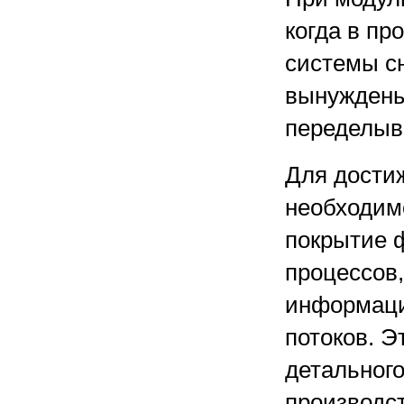
когда в пр
системы сн
вынуждены
переделыв
Для дости
необходимо
покрытие 
процессов,
информаци
потоков. Э
детального
производс