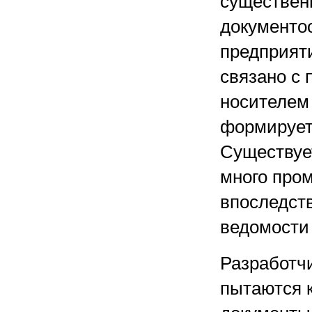
существенн
документоо
предприяти
связано с 
носителем
формирует
Существует
много про
впоследст
ведомости 
Разработч
пытаются к