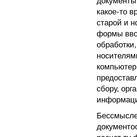
документы
какое-то 
старой и н
формы вво
обработки
носителями
компьютер 
предостав
сбору, орг
информац
Бессмысле
документоо