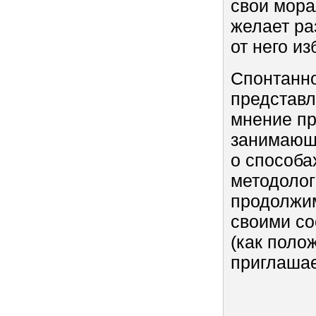
свои мора
желает ра
от него из
Спонтанно
представл
мнение пр
занимающ
о способа
методолог
продолжим
своими со
(как поло
приглашае