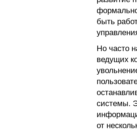
формально
быть работ
управлени
Но часто н
ведущих ко
увольнени
пользовате
останавлив
системы. Э
информаци
от несколь