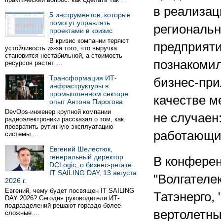
в реализац
5 инструментов, которые
помогут управлять
региональн
проектами в кризис
В кризис компании теряют
предприяти
устойчивость из-за того, что выручка
становится нестабильной, а стоимость
познакомил
ресурсов растёт …
Трансформация ИТ-
бизнес-при
инфраструктуры в
промышленном секторе:
качестве м
опыт Антона Пирогова
DevOps-инженер крупной компании
не случаен
радиоэлектроники рассказал о том, как
превратить рутинную эксплуатацию
работающих
системы …
Евгений Шелестюк,
генеральный директор
В конферен
DCLogic, о бизнес-регате
IT SAILING DAY, 13 августа
"Волгателе
2026 г.
Евгений, чему будет посвящен IT SAILING
Татэнерго,
DAY 2026? Сегодня руководители ИТ-
подразделений решают гораздо более
вертолетны
сложные …