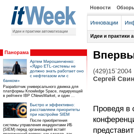
Новости
Обзор
Инновации
Инф
Идеи и практики автоматизации
Идеи и практики 
Впервые
Панорама
Артем Мирошинченко:
«Ядро ETL-системы не
(429)15`2004
должно знать работает оно
с нефтегазом или с
Сергей Сви
банком»
Разработчик универсального движка для
платформы Knowledge Space, лидирующей
в рейтинге IBP CNewsMarket, и один …
Быстро и эффективно:
Проведя в 
расставляем приоритеты
при настройке SIEM
конференци
После приобретения
системы управления инцидентами ИБ
представит
(SIEM) перед организацией встаёт
практический вопрос: как сделать так …