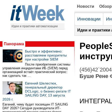
Новости
Обзо
Инновации
Ин
Идеи и практики автоматизации
Идеи и практики
People
Панорама
Быстро и эффективно:
инстру
расставляем приоритеты
при настройке SIEM
После приобретения системы
управления инцидентами ИБ (SIEM) перед
(456)42`2004
организацией встаёт практический вопрос:
Буше Рене 
как сделать так …
Евгений Шелестюк,
генеральный директор
DCLogic, о бизнес-регате IT
SAILING DAY, 13 августа
2026 г.
ИНТЕГРА
Евгений, чему будет посвящен IT SAILING
DAY 2026? Сегодня руководители ИТ-
подразделений решают гораздо более