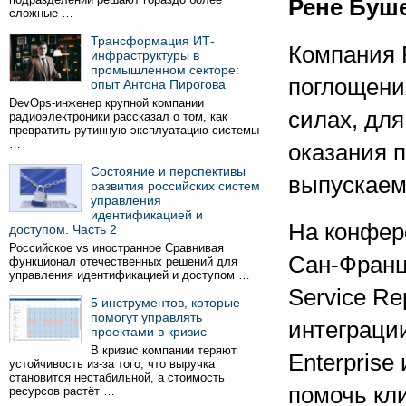
Рене Буш
сложные …
Трансформация ИТ-
Компания P
инфраструктуры в
промышленном секторе:
поглощения
опыт Антона Пирогова
DevOps-инженер крупной компании
силах, для
радиоэлектроники рассказал о том, как
превратить рутинную эксплуатацию системы
…
оказания 
Состояние и перспективы
выпускаем
развития российских систем
управления
идентификацией и
На конфер
доступом. Часть 2
Российское vs иностранное Сравнивая
Сан-Франци
функционал отечественных решений для
управления идентификацией и доступом …
Service Re
5 инструментов, которые
помогут управлять
интеграци
проектами в кризис
В кризис компании теряют
Enterprise
устойчивость из-за того, что выручка
становится нестабильной, а стоимость
помочь кл
ресурсов растёт …