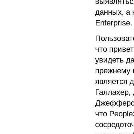
выявлятьс
данных, а 
Enterprise.
Пользовате
что приве
увидеть да
прежнему 
является д
Галлахер,
Джефферсо
что People
сосредото