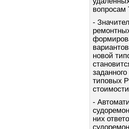
удаленных
вопросам 
- Значите
ремонтных
формирова
вариантов
новой тип
становитс
заданного
типовых Р
стоимости
- Автомат
судоремон
них ответ
судоремон