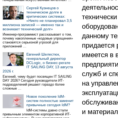
деятельнос
Сергей Кузнецов о
техническом долге в
технически
критических системах:
«Никто не планировал 3,5
миллиона записей — именно так и
оборудован
возникает технический долг»
данному те
Инженер-программист рассказывает о том,
почему накопленные «кодовые упрощения»
становятся серьезной угрозой для
придается 
приложений …
имеется в 
Евгений Шелестюк,
генеральный директор
DCLogic, о бизнес-регате
предприяти
IT SAILING DAY, 13 августа
2026 г.
служб и с
Евгений, чему будет посвящен IT SAILING
DAY 2026? Сегодня руководители ИТ-
на управле
подразделений решают гораздо более
сложные …
эксплуатац
Новое поколение IdM-
систем полностью заменит
обслужива
привычные сегодня IdM?
и материа
IdM-системы давно стали
привычным элементом корпоративной ИТ-