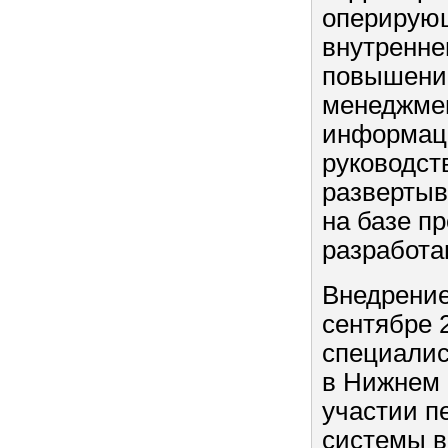
оперирующ
внутреннег
повышение
менеджмен
информаци
руководст
развертыв
на базе п
разработа
Внедрение
сентябре 
специалис
в Нижнем 
участии п
системы 