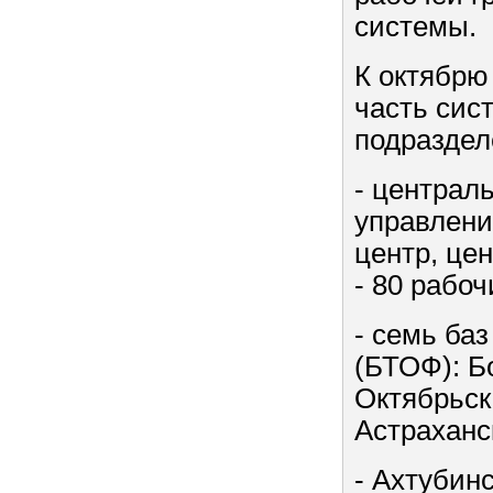
системы.
К октябрю 
часть сис
подраздел
- централ
управлени
центр, це
- 80 рабоч
- семь ба
(БТОФ): Б
Октябрьск
Астраханс
- Ахтубинс