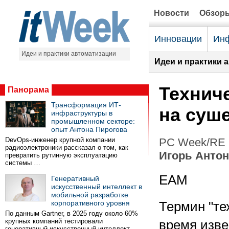
Новости
Обзор
Инновации
Инф
Идеи и практики автоматизации
Идеи и практики 
Технич
Панорама
Трансформация ИТ-
на суш
инфраструктуры в
промышленном секторе:
опыт Антона Пирогова
DevOps-инженер крупной компании
PC Week/RE (
радиоэлектроники рассказал о том, как
Игорь Антон
превратить рутинную эксплуатацию
системы …
EAM
Генеративный
искусственный интеллект в
мобильной разработке
корпоративного уровня
Термин "те
По данным Gartner, в 2025 году около 60%
крупных компаний тестировали
время изве
генеративный искусственный интеллект …