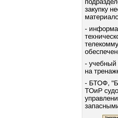
подраздел
закупку н
материало
- информа
техническ
телекомму
обеспечен
- учебный
на тренаж
- БТОФ, "
ТОиР судо
управлени
запасными