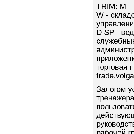
TRIM: M -
W - складс
управлени
DISP - ве
служебные
администр
приложени
торговая п
trade.volga
Залогом у
тренажера
пользоват
действующ
руководст
рабочей г