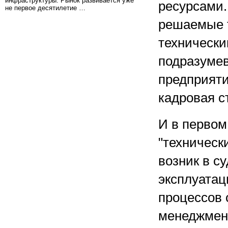
инфраструктуры. Рынок развивается уже
ресурсами.
не первое десятилетие …
решаемые 
технически
подразуме
предприяти
кадровая с
И в первом
"техническ
возник в с
эксплуатац
процессов 
менеджмен