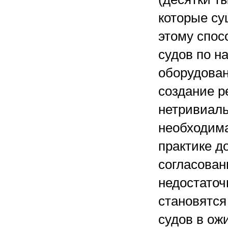
которые су
этому спос
судов по н
оборудован
создание р
нетривиаль
необходима
практике д
согласован
недостаточ
становятся
судов в ож