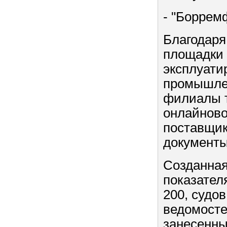
- "Борремф
Благодаря
площадки 
эксплуати
промышлен
филиалы 
онлайново
поставщик
документы
Созданная
показател
200, судо
ведомостей
занесенных