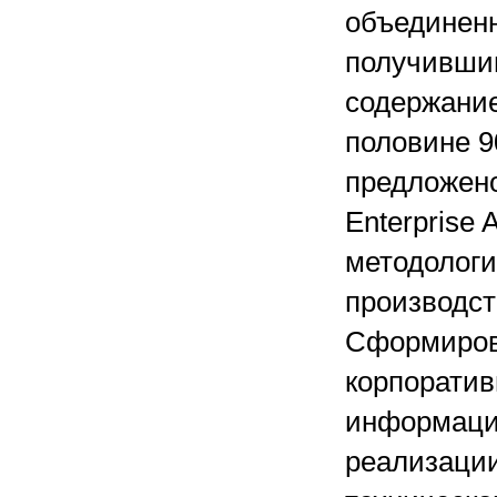
объединенн
получившим
содержание
половине 9
предложено
Enterprise
методолог
производс
Сформиров
корпоратив
информаци
реализации