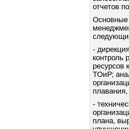
отчетов по
Основные 
менеджмен
следующим
- дирекци
контроль 
ресурсов 
ТОиР; ана
организац
плавания,
- техниче
организац
плана, вы