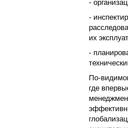
- организа
- инспекти
расследова
их эксплуа
- планиров
техническ
По-видимом
где впервы
менеджмент
эффективн
глобализац