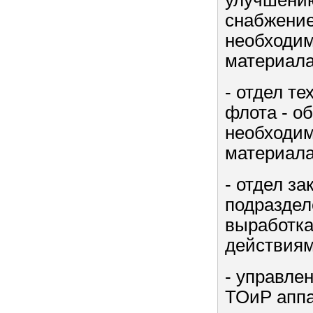
улучшению
снабжение
необходим
материал
- отдел т
флота - о
необходим
материал
- отдел за
подраздел
выработка
действиям
- управле
ТОиР аппа