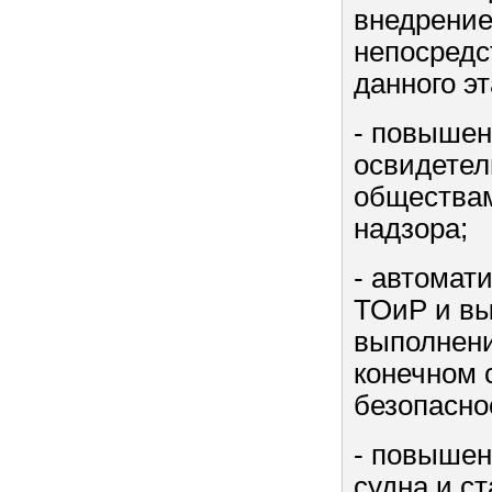
внедрение
непосредс
данного э
- повышен
освидете
обществам
надзора;
- автомат
ТОиР и вы
выполнени
конечном 
безопасно
- повышен
судна и с