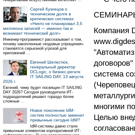
Сергей Кузнецов о
СЕМИНАР
техническом долге в
критических системах:
«Никто не планировал 3,5
миллиона записей — именно так и
Компания Di
возникает технический долг»
Инженер-программист рассказывает о том,
www.digdes
почему накопленные «кодовые упрощения»
становятся серьезной угрозой для
"Автоматиз
приложений …
договоров"
Евгений Шелестюк,
генеральный директор
DCLogic, о бизнес-регате
система с
IT SAILING DAY, 13 августа
2026 г.
(Череповец
Евгений, чему будет посвящен IT SAILING
DAY 2026? Сегодня руководители ИТ-
металлурги
подразделений решают гораздо более
сложные …
многими п
Новое поколение IdM-
систем полностью заменит
Целью вне
привычные сегодня IdM?
IdM-системы давно стали
согласован
привычным элементом корпоративной ИТ-