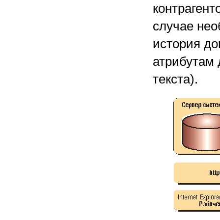
контрагент
случае нео
история до
атрибутам 
текста).