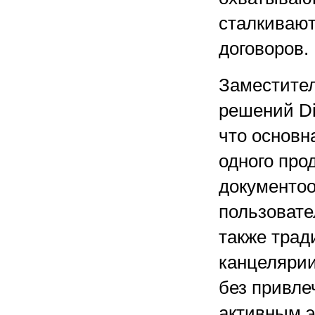
сталкивают
договоров.
Заместител
решений Di
что основн
одного про
документоо
пользовате
также трад
канцелярии
без привле
активным э