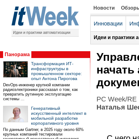
Новости
Обзор
Инновации
Инф
Идеи и практики автоматизации
Идеи и практики 
Управл
Панорама
Трансформация ИТ-
начать
инфраструктуры в
промышленном секторе:
опыт Антона Пирогова
докуме
DevOps-инженер крупной компании
радиоэлектроники рассказал о том, как
превратить рутинную эксплуатацию
PC Week/RE (
системы …
Наталья Ше
Генеративный
искусственный интеллект в
мобильной разработке
корпоративного уровня
По данным Gartner, в 2025 году около 60%
крупных компаний тестировали
С чего 
генеративный искусственный интеллект …