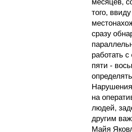
месяцев, с
того, ввид
местонахож
сразу обна
параллельн
работать с
пяти - вос
определять,
Нарушения
на операти
людей, зад
другим важ
Майя Яковл