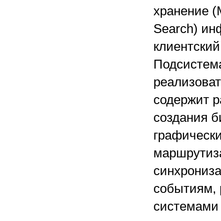
хранение (M
Search) ин
клиентский 
Подсистема
реализоват
содержит 
создания б
графически
маршрутиза
синхрониза
событиям, 
системами 