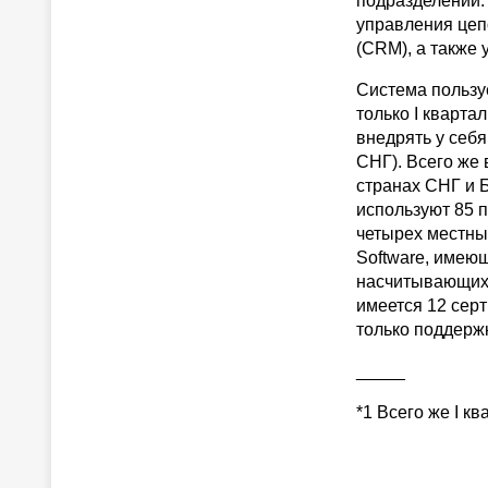
подразделений.
управления цеп
(CRM), а также 
Система пользуе
только I кварта
внедрять у себя 
СНГ). Всего же 
странах СНГ и Б
используют 85 
четырех местны
Software, имею
насчитывающих о
имеется 12 сер
только поддерж
_____
*1 Всего же I к