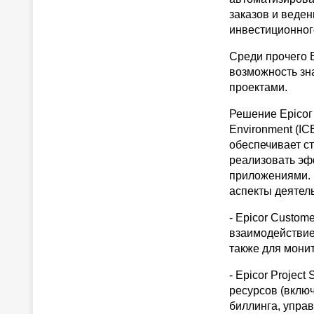
заказов и веден
инвестиционног
Среди прочего 
возможность зн
проектами.
Решение Epiсог 
Environment (IC
обеспечивает с
реализовать эф
приложениями. 
аспекты деятел
- Epicor Custom
взаимодействие
также для мони
- Epicor Projec
ресурсов (включ
биллинга, упра