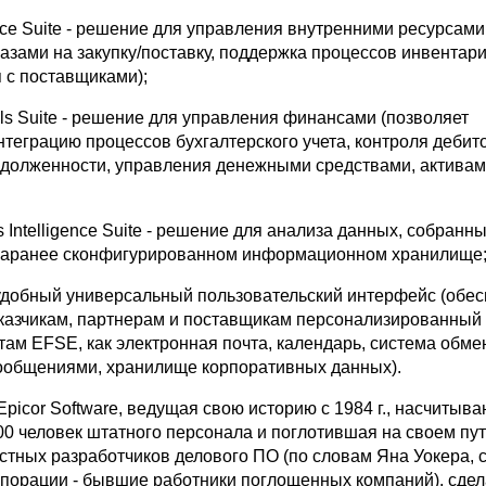
rce Suite - решение для управления внутренними ресурсам
азами на закупку/поставку, поддержка процессов инвентар
 с поставщиками);
ials Suite - решение для управления финансами (позволяет
теграцию процессов бухгалтерского учета, контроля дебит
адолженности, управления денежными средствами, активам
s Intelligence Suite - решение для анализа данных, собранны
- заранее сконфигурированном информационном хранилище
 - удобный универсальный пользовательский интерфейс (обе
аказчикам, партнерам и поставщикам персонализированный 
там EFSE, как электронная почта, календарь, система обме
общениями, хранилище корпоративных данных).
picor Software, ведущая свою историю с 1984 г., насчитыв
0 человек штатного персонала и поглотившая на своем пу
стных разработчиков делового ПО (по словам Яна Уокера,
рпорации - бывшие работники поглощенных компаний), сде