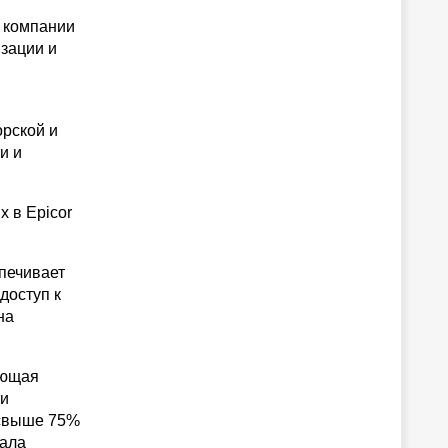
и компании
изации и
орской и
и и
х в Epicor
;
спечивает
доступ к
на
ающая
ти
 свыше 75%
лала