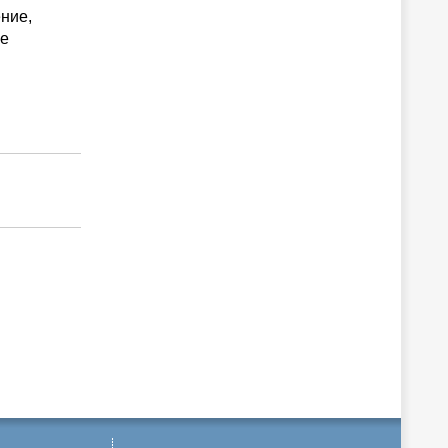
ние,
ре