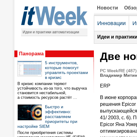
Новости
Обз
Инновации
И
Идеи и практики автоматизации
Идеи и практик
Две но
Панорама
5 инструментов,
которые помогут
PC Week/RE (487)
управлять проектами
Владимир Мити
в кризис
В кризис компании теряют
ERP
устойчивость из-за того, что выручка
становится нестабильной,
В июне корпорац
а стоимость ресурсов растёт …
решения Epicor 
Быстро и
выпускающейся с
эффективно:
расставляем
41/ 2003, с. 6
приоритеты при
Epicor Яна Уоке
настройке SIEM
оптимизирована
После приобретения системы