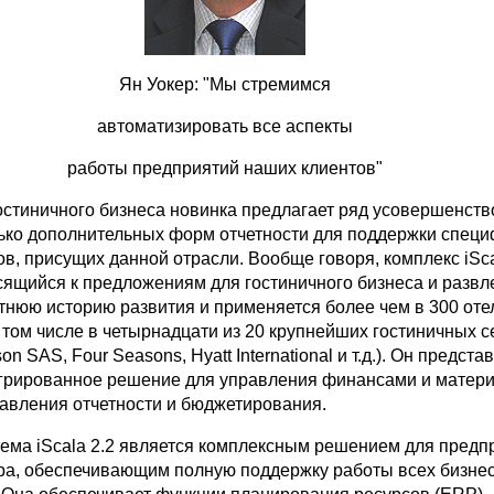
Ян Уокер: "Мы стремимся
автоматизировать все аспекты
работы предприятий наших клиентов"
гостиничного бизнеса новинка предлагает ряд усовершенств
ько дополнительных форм отчетности для поддержки спец
в, присущих данной отрасли. Вообще говоря, комплекс iSc
носящийся к предложениям для гостиничного бизнеса и развл
тнюю историю развития и применяется более чем в 300 оте
 том числе в четырнадцати из 20 крупнейших гостиничных с
on SAS, Four Seasons, Hyatt International и т.д.). Он предста
грированное решение для управления финансами и матер
тавления отчетности и бюджетирования.
тема iScala 2.2 является комплексным решением для предп
ра, обеспечивающим полную поддержку работы всех бизнес