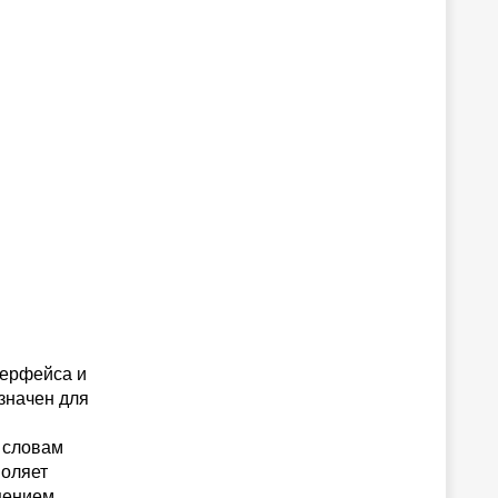
терфейса и
азначен для
о словам
воляет
щением