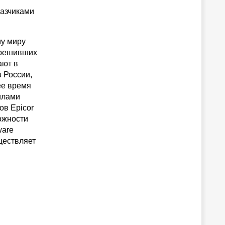
казчиками
му миру
, решивших
ают в
в России,
ее время
илами
ов Epicor
ожности
ware
ществляет