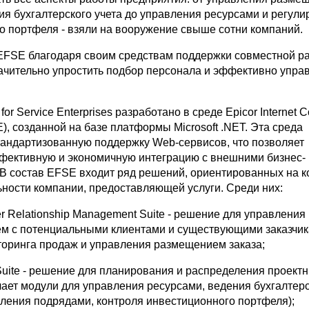
ия бухгалтерского учета до управления ресурсами и регул
о портфеля - взяли на вооружение свыше сотни компаний.
EFSE благодаря своим средствам поддержки совместной р
ачительно упростить подбор персонала и эффективно упра
for Service Enterprises рaзpaбoтaно в среде Epicor Internet
E), созданной на базе платформы Microsoft .NET. Эта среда
тандартизованную поддержку Web-сервисов, что позволяет
фективную и экономичную интеграцию с внешними бизнес-
В состав EFSE входит ряд решений, ориентированных на к
ьности компании, предоставляющей услуги. Среди них:
er Relationship Management Suite - решение для управления
м с потенциальными клиентами и существующими заказчик
торинга продаж и управления размещением заказа;
t Suite - решение для планирования и распределения проект
ает модули для управления ресурсами, ведения бухгалтерс
вления подрядами, контроля инвестиционного портфеля);