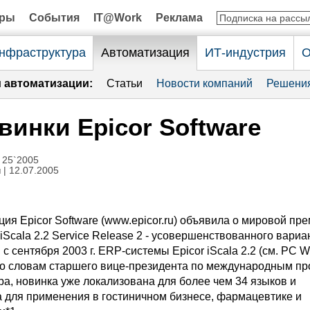
оры
События
IT@Work
Реклама
нфраструктура
Автоматизация
ИТ-индустрия
О
и автоматизации:
Статьи
Новости компаний
Решени
винки Epicor Software
 25`2005
н
| 12.07.2005
ия Epicor Software (www.epicor.ru) объявила о мировой пр
iScala 2.2 Service Release 2 - усовершенствованного вариа
 сентября 2003 г. ERP-cистемы Epicor iScala 2.2 (см. PC 
). По словам старшего вице-президента по международным п
ра, новинка уже локализована для более чем 34 языков и
 для применения в гостиничном бизнесе, фармацевтике и