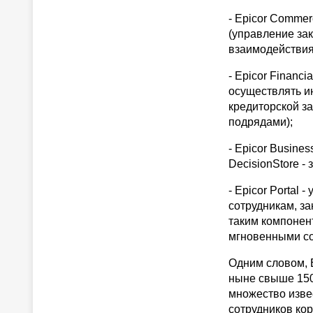
- Epicor Comme
(управление зак
взаимодействия
- Epicor Financ
осуществлять ин
кредиторской з
подрядами);
- Epicor Busines
DecisionStore 
- Epicor Portal
сотрудникам, з
таким компонен
мгновенными со
Одним словом, E
ныне свыше 150
множество изве
сотрудников ко