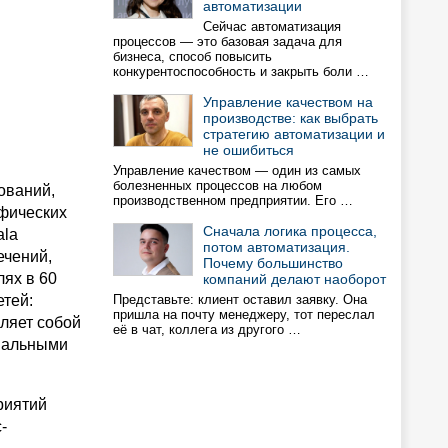
автоматизации
Сейчас автоматизация
процессов — это базовая задача для
бизнеса, способ повысить
конкурентоспособность и закрыть боли …
Управление качеством на
производстве: как выбрать
стратегию автоматизации и
не ошибиться
Управление качеством — один из самых
болезненных процессов на любом
ований,
производственном предприятии. Его …
ифических
Сначала логика процесса,
ala
потом автоматизация.
ечений,
Почему большинство
лях в 60
компаний делают наоборот
етей:
Представьте: клиент оставил заявку. Она
пришла на почту менеджеру, тот переслал
вляет собой
её в чат, коллега из другого …
иальными
риятий
-