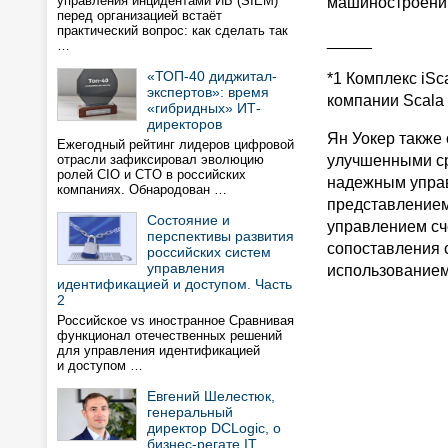
управления инцидентами ИБ (SIEM)
машиностроени
перед организацией встаёт
практический вопрос: как сделать так
_____
…
«ТОП-40 диджитал-
*1 Комплекс iSc
экспертов»: время
компании Scala B
«гибридных» ИТ-
директоров
Ян Уокер также 
Ежегодный рейтинг лидеров цифровой
отрасли зафиксировал эволюцию
улучшенными ср
ролей CIO и CTO в российских
надежным управ
компаниях. Обнародован …
представлением
Состояние и
управлением сч
перспективы развития
сопоставления 
российских систем
управления
использованием
идентификацией и доступом. Часть
2
Российское vs иностранное Сравнивая
функционал отечественных решений
для управления идентификацией
и доступом …
Евгений Шелестюк,
генеральный
директор DCLogic, о
бизнес-регате IT