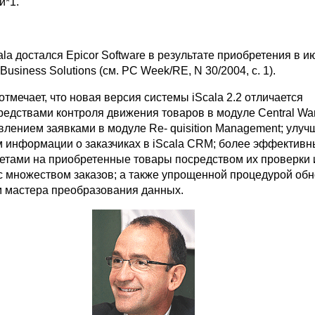
и*1.
ala достался Epicor Software в результате приобретения в ию
usiness Solutions (см. PC Week/RE, N 30/2004, c. 1).
отмечает, что новая версия системы iScala 2.2 отличается
едствами контроля движения товаров в модуле Central War
лением заявками в модуле Re- quisition Management; улу
 информации о заказчиках в iScala CRM; более эффектив
етами на приобретенные товары посредством их проверки 
с множеством заказов; а также упрощенной процедурой обн
 мастера преобразования данных.