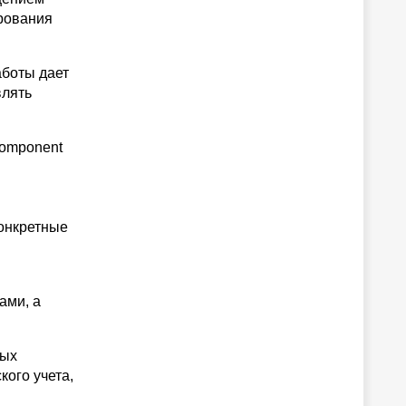
ирования
аботы дает
влять
 Component
онкретные
ами, а
ных
кого учета,