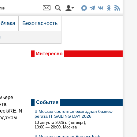
блака
Безопасность
я
Интересно
емьере
События
нта
Week/RE, N
В Москве состоится ежегодная бизнес-
регата IT SAILING DAY 2026
родажам
13 августа 2026 г. (четверг),
10:00 — 20:00
, Москва
В Москве состоится ProcessTech —