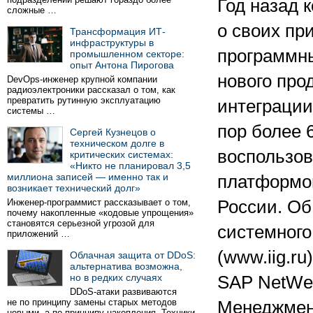
Год назад 
сложные …
о своих пр
Трансформация ИТ-
инфраструктуры в
программн
промышленном секторе:
опыт Антона Пирогова
нового про
DevOps-инженер крупной компании
радиоэлектроники рассказал о том, как
превратить рутинную эксплуатацию
интеграции
системы …
пор более 
Сергей Кузнецов о
техническом долге в
воспользов
критических системах:
«Никто не планировал 3,5
миллиона записей — именно так и
платформой
возникает технический долг»
Инженер-программист рассказывает о том,
России. Об
почему накопленные «кодовые упрощения»
становятся серьезной угрозой для
системного 
приложений …
(www.iig.r
Облачная защита от DDoS:
альтернатива возможна,
но в редких случаях
SAP NetWea
DDoS-атаки развиваются
не по принципу замены старых методов
Менеджмен
новыми, а по принципу накопления. Техники