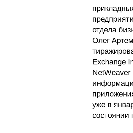
прикладных
предприяти
отдела би
Олег Артем
тиражиров
Exchange In
NetWeaver
информаци
приложения
уже в янва
состоянии