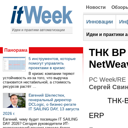
Новости
Обзор
Инновации
Инф
Идеи и практики автоматизации
Идеи и практики 
ТНК BP
Панорама
5 инструментов, которые
NetWea
помогут управлять
проектами в кризис
В кризис компании теряют
устойчивость из-за того, что выручка
PC Week/RE (
становится нестабильной, а стоимость
Сергей Сви
ресурсов растёт …
Евгений Шелестюк,
ТНК-B
генеральный директор
DCLogic, о бизнес-регате
IT SAILING DAY, 13 августа
2026 г.
ERP
Евгений, чему будет посвящен IT SAILING
DAY 2026? Сегодня руководители ИТ-
подразделений решают гораздо более