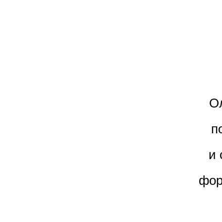
О
п
и 
фор