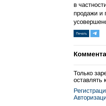
в частност
продажи и 
усовершенс
Печать
Коммент
Только зар
оставлять 
Регистрац
Авторизац