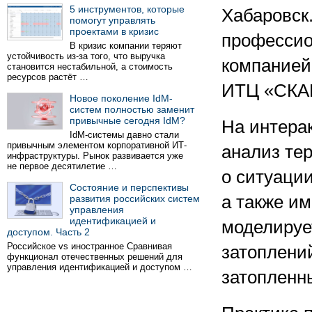
5 инструментов, которые
Хабаровск
помогут управлять
проектами в кризис
профессио
В кризис компании теряют
устойчивость из-за того, что выручка
компанией
становится нестабильной, а стоимость
ресурсов растёт …
ИТЦ «СКА
Новое поколение IdM-
систем полностью заменит
привычные сегодня IdM?
На интера
IdM-системы давно стали
привычным элементом корпоративной ИТ-
анализ те
инфраструктуры. Рынок развивается уже
не первое десятилетие …
о ситуации
Состояние и перспективы
а также и
развития российских систем
управления
идентификацией и
моделируе
доступом. Часть 2
Российское vs иностранное Сравнивая
затоплений
функционал отечественных решений для
управления идентификацией и доступом …
затопленны