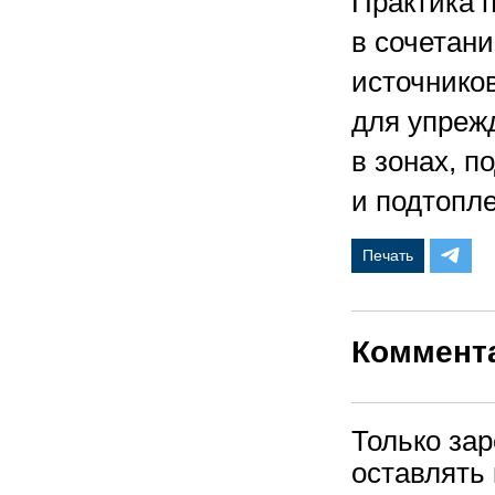
Практика п
в сочетан
источнико
для упреж
в зонах, 
и подтопл
Печать
Коммент
Только за
оставлять