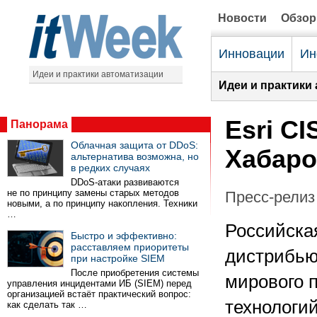
Новости
Обзо
Инновации
Ин
Идеи и практики автоматизации
Идеи и практики
Esri CI
Панорама
Облачная защита от DDoS:
Хабаро
альтернатива возможна, но
в редких случаях
DDoS-атаки развиваются
не по принципу замены старых методов
Пресс-релиз 
новыми, а по принципу накопления. Техники
…
Российска
Быстро и эффективно:
расставляем приоритеты
дистрибью
при настройке SIEM
После приобретения системы
мирового 
управления инцидентами ИБ (SIEM) перед
организацией встаёт практический вопрос:
технологий
как сделать так …