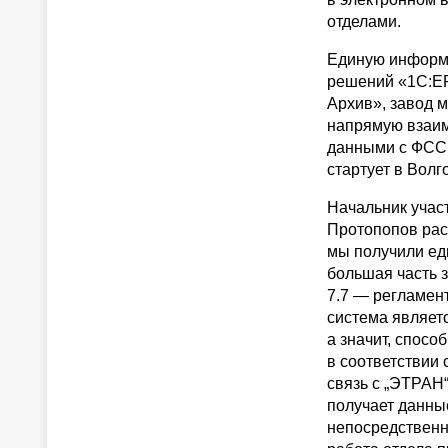
отделами.
Единую информа
решений «1С:ER
Архив», завод 
напрямую взаим
данными с ФСС 
стартует в Волг
Начальник учас
Протопопов рас
мы получили ед
большая часть 
7.7 — регламент
система являет
а значит, спосо
в соответствии
связь с „ЭТРАН
получает данны
непосредственн