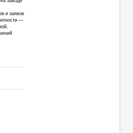
 на заводе
в и заявок
четности —
ной,
шений