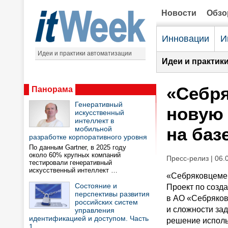
Новости
Обз
Инновации
И
Идеи и практики автоматизации
Идеи и практик
«Себря
Панорама
Генеративный
новую 
искусственный
интеллект в
на баз
мобильной
разработке корпоративного уровня
По данным Gartner, в 2025 году
около 60% крупных компаний
Пресс-релиз | 06.
тестировали генеративный
искусственный интеллект …
«Себряковцемен
Состояние и
Проект по созд
перспективы развития
в АО «Себряков
российских систем
и сложности зад
управления
идентификацией и доступом. Часть
решение исполь
1