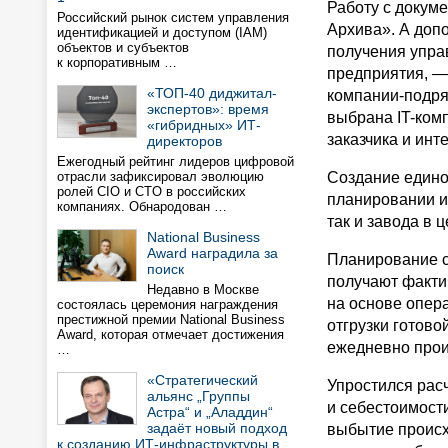
Работу с докум
Российский рынок систем управления
Архива». А доп
идентификацией и доступом (IAM)
объектов и субъектов
получения упра
к корпоративным …
предприятия, — 
«ТОП-40 диджитал-
компании-подря
экспертов»: время
выбрана IT-ком
«гибридных» ИТ-
заказчика и инт
директоров
Ежегодный рейтинг лидеров цифровой
отрасли зафиксировал эволюцию
Создание едино
ролей CIO и CTO в российских
планировании и
компаниях. Обнародован …
так и завода в 
National Business
Award наградила за
Планирование с
поиск
получают факти
Недавно в Москве
на основе опер
состоялась церемония награждения
престижной премии National Business
отгрузки готово
Award, которая отмечает достижения
ежедневно прои
…
«Стратегический
Упростился рас
альянс „Группы
и себестоимости 
Астра“ и „Аладдин“
задаёт новый подход
выбытие происх
к созданию ИТ-инфраструктуры в