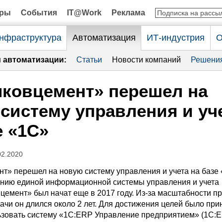
оры
События
IT@Work
Реклама
нфраструктура
Автоматизация
ИТ-индустрия
О
и автоматизации:
Статьи
Новости компаний
Решени
ковцемент» перешел на
систему управления и уч
е «1С»
02.2020
т» перешел на новую систему управления и учета на базе 
анию единой информационной системы управления и учета
цемент» был начат еще в 2017 году. Из-за масштабности п
ачи он длился около 2 лет. Для достижения целей было при
зовать систему «1С:ERP Управление предприятием» (1С:E