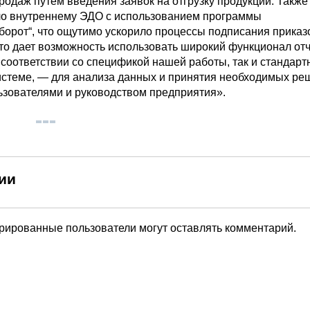
родаж путем введения заявок на отгрузку продукции. Также
о внутреннему ЭДО с использованием программы
борот“, что ощутимо ускорило процессы подписания приказо
 это дает возможность использовать широкий функционал от
 соответствии со спецификой нашей работы, так и стандарт
стеме, — для анализа данных и принятия необходимых ре
зователями и руководством предприятия».
ии
трированные пользователи могут оставлять комментарий.