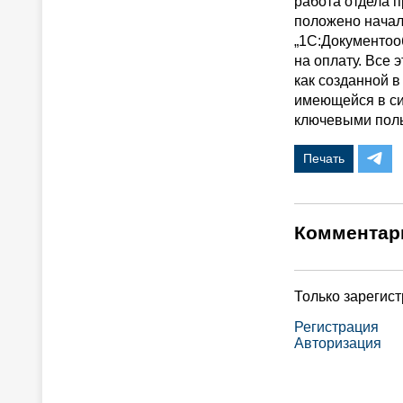
работа отдела п
положено начал
„1С:Документоо
на оплату. Все
как созданной в
имеющейся в си
ключевыми поль
Печать
Комментар
Только зарегис
Регистрация
Авторизация