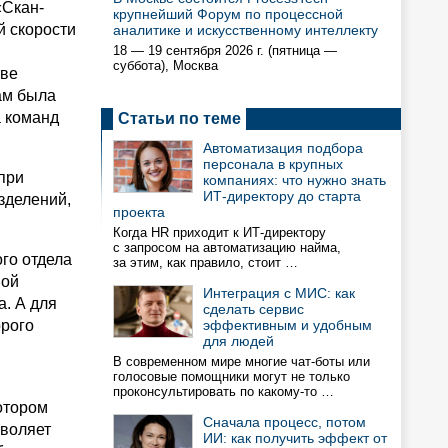
«Скан-
крупнейший Форум по процессной
й скорости
аналитике и искусственному интеллекту
18 — 19 сентября 2026 г. (пятница —
суббота), Москва
тве
ам была
а команд
Статьи по теме
Автоматизация подбора
персонала в крупных
при
компаниях: что нужно знать
ИТ-директору до старта
зделений,
проекта
Когда HR приходит к ИТ-директору
с запросом на автоматизацию найма,
го отдела
за этим, как правило, стоит …
вой
Интеграция с МИС: как
а. А для
сделать сервис
орого
эффективным и удобным
для людей
В современном мире многие чат-боты или
голосовые помощники могут не только
проконсультировать по какому-то …
котором
Сначала процесс, потом
зволяет
ИИ: как получить эффект от