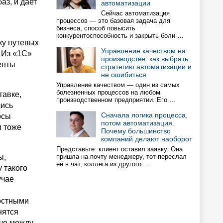
аз, и дает
автоматизации
Сейчас автоматизация
процессов — это базовая задача для
бизнеса, способ повысить
конкурентоспособность и закрыть боли …
ку путевых
Управление качеством на
 Из «1С»
производстве: как выбрать
енты
стратегию автоматизации и
не ошибиться
Управление качеством — один из самых
болезненных процессов на любом
тавке,
производственном предприятии. Его …
лись
Сначала логика процесса,
рсы
потом автоматизация.
и тоже
Почему большинство
компаний делают наоборот
Представьте: клиент оставил заявку. Она
ы,
пришла на почту менеджеру, тот переслал
её в чат, коллега из другого …
 такого
учае
остными
нятся
аче между