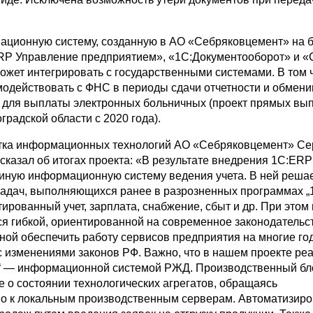
ционную систему, созданную в АО «Себряковцемент» на 
P Управление предприятием», «1С:Документооборот» и «
может интегрировать с государственными системами. В том 
одействовать с ФНС в периоды сдачи отчетности и обмени
для выплаты электронных больничных (проект прямых вы
оградской области с 2020 года).
тка информационных технологий АО «Себряковцемент» Се
сказал об итогах проекта: «В результате внедрения 1С:ERP
иную информационную систему ведения учета. В ней реша
задач, выполняющихся ранее в разрозненных программах „
ированный учет, зарплата, снабжение, сбыт и др. При этом
ся гибкой, ориентированной на современное законодательс
бной обеспечить работу сервисов предприятия на многие г
 с изменениями законов РФ. Важно, что в нашем проекте ре
“ — информационной системой РЖД. Производственный бл
е о состоянии технологических агрегатов, обращаясь
о к локальным производственным серверам. Автоматизир