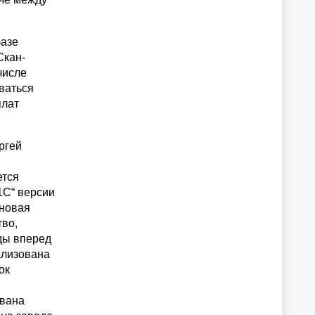
базе
Скан-
числе
ваться
плат
ргей
ется
1С“ версии
 новая
тво,
оды вперед
ализована
ок
ована