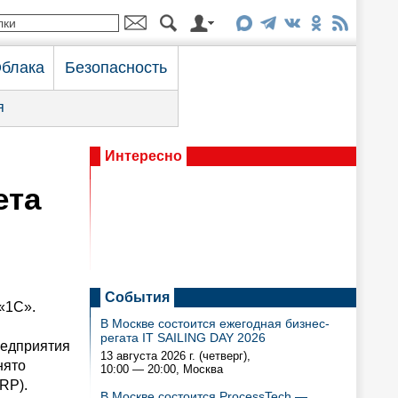
блака
Безопасность
я
Интересно
ета
События
«1С».
В Москве состоится ежегодная бизнес-
регата IT SAILING DAY 2026
редприятия
13 августа 2026 г. (четверг),
нято
10:00 — 20:00
, Москва
RP).
В Москве состоится ProcessTech —