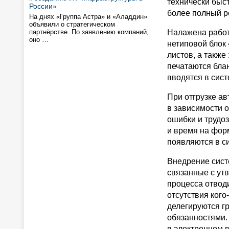
технически быст
России»
более полный ре
На днях «Группа Астра» и «Аладдин»
объявили о стратегическом
партнёрстве. По заявлению компаний,
Налажена работ
оно …
нетиповой блок
листов, а также
печатаются бла
вводятся в сис
При отгрузке ав
в зависимости о
ошибки и трудо
и время на форм
появляются в с
Внедрение сист
связанные с утв
процесса отвод
отсутствия кого
делегируются г
обязанностями. 
в электронном 