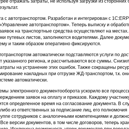
рее отражать затраты, не используя загрузки из сторонних б
зультат.
а с автотранспортом. Разработан и интегрирован с 1С:ERP
 «Управление автотранспортом». Теперь выписку и обработ
 заявок на транспортные средства осуществляют на местах.
нки путевых листов, заполняются водителями. Далее докум
тему и таким образом оперативно фиксируются.
тотранспортом автоматически подставляются услуги по дос
т указанного региона, и рассчитываются все суммы. Снизи
затраты на устранение этих ошибок. Также сокращены ресу
ирование накладных при отгрузке ЖД-транспортом, т.к. он
истеме автоматически.
емы электронного документооборота ускорило все процесс
ерждением заявок на оплату и приказов. Каждому участнику
ится определенное время на согласование документа. В сл
-либо из ответственных за подписание лиц, его полномочия
руппе сотрудников с аналогичными компетенциями и должн
Все версии документов, в том числе договоров, теперь хра
виде. Исключена возможность утери документов при перед