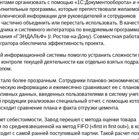
ентами организовать с помощью «1С:Документооборота» и 
олнительные программы, которые препятствовали желаемо
вленческой информации для руководителей и сотрудников
частично объединить или перестать использовать. В качес
дчика и системного интегратора по внедряемым программ
пания «ГЭНДАЛЬФ» (г. Ростов-на-Дону). Совместная работ
егратора обеспечила эффективность проекта.
й информационной системы помогло устранить сложности 
 контроле текущей деятельности как отдельно взятых подра
целом.
тало более прозрачным. Сотрудники планово-экономическо
ческую информацию и ежемесячно сравнивают ее с плано
ативных данных, введенных пользователями в систему учет
й продукции реализован специальный отчет, с помощью кот
сходит сравнение плана и факта отгрузки цемента.
чет себестоимости. Завод перешел с метода оценки товара
по средневзвешенной на метод FIFO («first in first out»), в 
одит с самой ранней поступившей партии. Такой расчет по