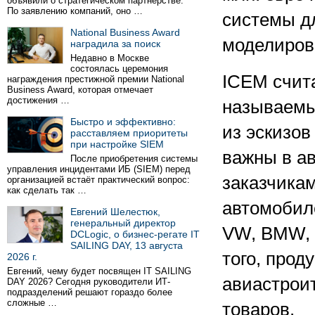
объявили о стратегическом партнёрстве.
По заявлению компаний, оно …
системы дл
National Business Award
моделиров
наградила за поиск
Недавно в Москве
состоялась церемония
ICEM счита
награждения престижной премии National
Business Award, которая отмечает
достижения …
называемы
Быстро и эффективно:
из эскизов
расставляем приоритеты
при настройке SIEM
важны в а
После приобретения системы
управления инцидентами ИБ (SIEM) перед
заказчика
организацией встаёт практический вопрос:
как сделать так …
автомобил
Евгений Шелестюк,
генеральный директор
VW, BMW, P
DCLogic, о бизнес-регате IT
SAILING DAY, 13 августа
того, прод
2026 г.
Евгений, чему будет посвящен IT SAILING
авиастрои
DAY 2026? Сегодня руководители ИТ-
подразделений решают гораздо более
сложные …
товаров.