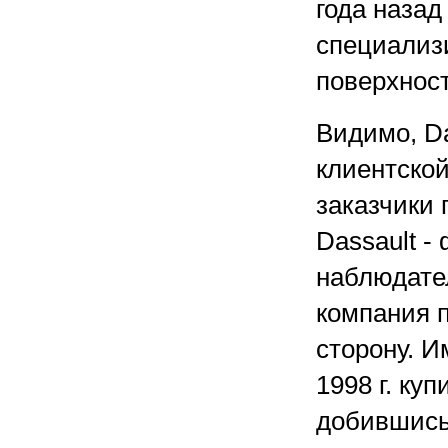
года назад
специализ
поверхност
Видимо, D
клиентско
заказчики
Dassault -
наблюдател
компания 
сторону. И
1998 г. ку
добившись 