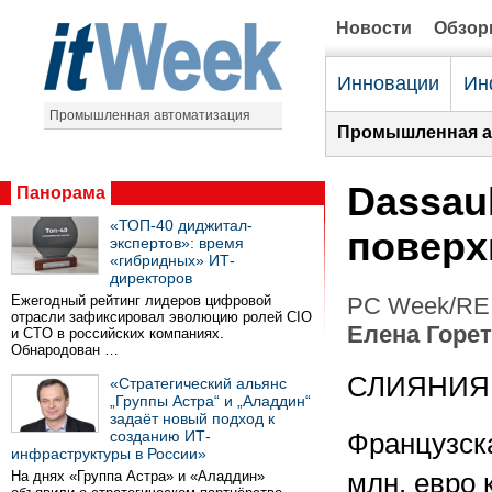
Новости
Обзо
Инновации
Ин
Промышленная автоматизация
Промышленная а
Dassau
Панорама
«ТОП-40 диджитал-
поверх
экспертов»: время
«гибридных» ИТ-
директоров
Ежегодный рейтинг лидеров цифровой
PC Week/RE 
отрасли зафиксировал эволюцию ролей CIO
Елена Горе
и CTO в российских компаниях.
Обнародован …
СЛИЯНИЯ
«Стратегический альянс
„Группы Астра“ и „Аладдин“
задаёт новый подход к
созданию ИТ-
Французска
инфраструктуры в России»
На днях «Группа Астра» и «Аладдин»
млн. евро