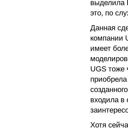
выделила 
это, по слу
Данная сде
компании U
имеет боле
моделирова
UGS тоже ч
приобрела 
созданног
входила в 
заинтерес
Хотя сейча