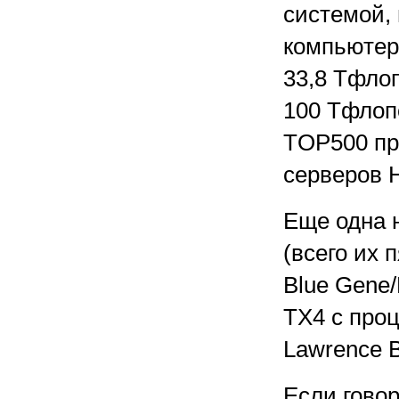
системой,
компьютер
33,8 Тфло
100 Тфлопс
TOP500 пр
серверов 
Еще одна 
(всего их 
Blue Gene
TX4 с про
Lawrence 
Если говор