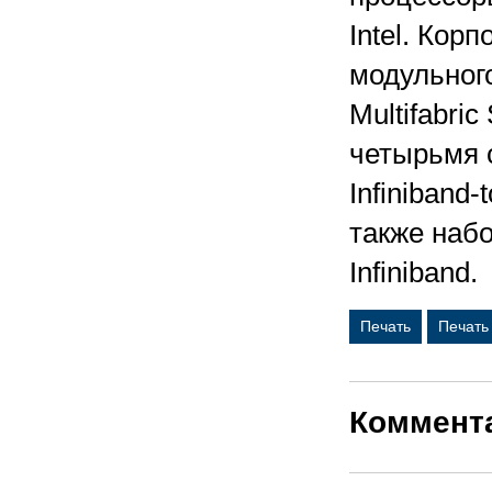
Intel. Кор
модульного
Multifabri
четырьмя 
Infiniband-
также наб
Infiniband.
Печать
Печать
Коммент