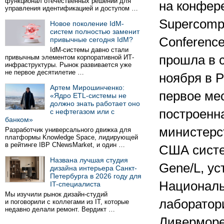
функционал отечественных решений для
на конфер
управления идентификацией и доступом …
Supercomp
Новое поколение IdM-
систем полностью заменит
Conference
привычные сегодня IdM?
IdM-системы давно стали
прошла в 
привычным элементом корпоративной ИТ-
инфраструктуры. Рынок развивается уже
не первое десятилетие …
ноября в Р
Артем Мирошинченко:
первое ме
«Ядро ETL-системы не
должно знать работает оно
построенн
с нефтегазом или с
банком»
министерс
Разработчик универсального движка для
платформы Knowledge Space, лидирующей
в рейтинге IBP CNewsMarket, и один …
США систе
Названа лучшая студия
Gene/L, ус
дизайна интерьера Санкт-
Петербурга в 2026 году для
Национал
IT-специалиста
Мы изучили рынок дизайн-студий
лаборатор
и поговорили с коллегами из IT, которые
недавно делали ремонт. Вердикт …
Ливерморе