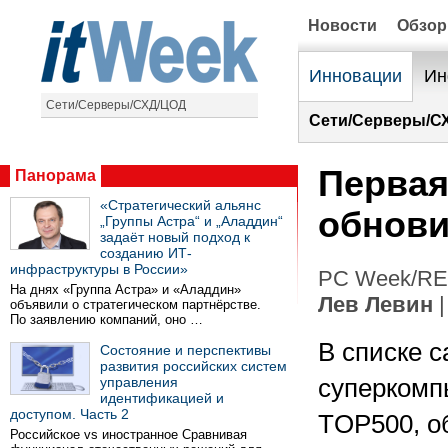
Новости
Обзо
Инновации
Ин
Сети/Серверы/СХД/ЦОД
Сети/Серверы/С
Первая
Панорама
«Стратегический альянс
обнови
„Группы Астра“ и „Аладдин“
задаёт новый подход к
созданию ИТ-
инфраструктуры в России»
PC Week/RE 
На днях «Группа Астра» и «Аладдин»
Лев Левин
|
объявили о стратегическом партнёрстве.
По заявлению компаний, оно …
В списке 
Состояние и перспективы
развития российских систем
управления
суперкомп
идентификацией и
доступом. Часть 2
TOP500, о
Российское vs иностранное Сравнивая