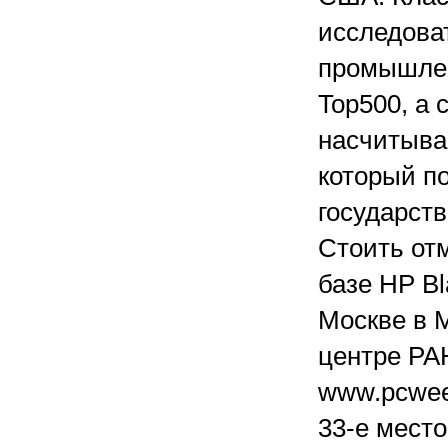
исследова
промышленн
Top500, а
насчитыва
который п
государст
Стоить от
базе HP Bl
Москве в 
центре РА
www.pcweek
33-е место