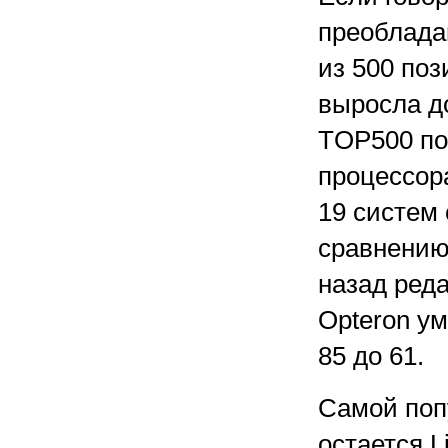
преоблада
из 500 поз
выросла д
TOP500 по
процессора
19 систем 
сравнению
назад ред
Opteron ум
85 до 61.
Самой поп
остается L