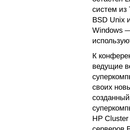
систем из
BSD Unix 
Windows —
использую
К конфере
ведущие в
суперкомп
своих нов
созданный
суперкомп
HP Cluster
серверов B