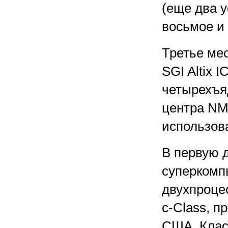
(еще два 
восьмое и 
Третье ме
SGI Altix 
четырехъя
центра NM
использов
В первую 
суперкомп
двухпроце
c-Class, п
США. Класт