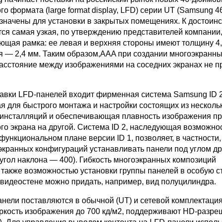
о формата (large format display, LFD) серии UT (Samsung 4
значены для установки в закрытых помещениях. К достоинс
тся самая узкая, по утверждению представителей компании,
ющая рамка: ее левая и верхняя стороны имеют толщину 4,
я — 2,4 мм. Таким образом,AAA при создании многоэкранн
асстояние между изображениями на соседних экранах не 
тавки LFD-панелей входит фирменная система Samsung ID 2
я для быстрого монтажа и настройки состоящих из несколь
инсталляций и обеспечивающая плавность изображения пр
ого экрана на другой. Система ID 2, наследующая возможно
ункциональном плане версии ID 1, позволяет, в частности,
экранных конфигураций устанавливать панели под углом дру
угол наклона — 400). Гибкость многоэкранных композиций
 также возможностью установки группы панелей в особую ст
 видеостене можно придать, например, вид полуцилиндра.
нели поставляются в обычной (UT) и сетевой комплектация
ркость изображения до 700 кд/м2, поддерживают HD-разр