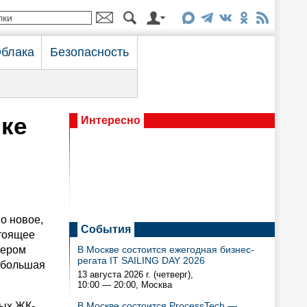
блака
Безопасность
ке
Интересно
о новое,
События
стоящее
мером
В Москве состоится ежегодная бизнес-
регата IT SAILING DAY 2026
х большая
13 августа 2026 г. (четверг),
10:00 — 20:00
, Москва
вых ЖК-
В Москве состоится ProcessTech —