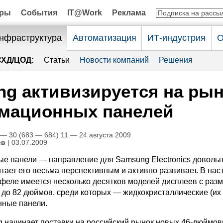
оры
События
IT@Work
Реклама
нфраструктура
Автоматизация
ИТ-индустрия
О
СХД/ЦОД:
Статьи
Новости компаний
Решения
g активизируется на рын
мационных панелей
 30 (683 — 684) 11 — 24 августа 2009
ев
| 03.07.2009
 панели — направление для Samsung Electronics довольн
тает его весьма перспективным и активно развивает. В на
тфеле имеется несколько десятков моделей дисплеев с раз
2 до 82 дюймов, среди которых — жидкокристаллические (и
нные панели.
 начинает поставки на российский рынок новых 46-дюймо