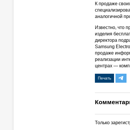
К продаже свои
специализирова
аналогичной пр
Известно, что 
изделия беспла
директора подр
Samsung Electro
продаже информ
реализации инт
центрах — комп
Печать
Комментар
Только зарегис