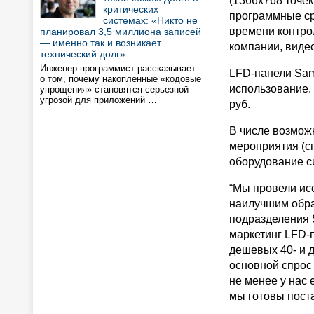
(1366х768 точе
критических
программные ср
системах: «Никто не
времени контрол
планировал 3,5 миллиона записей
— именно так и возникает
компании, виде
технический долг»
Инженер-программист рассказывает
LFD-панели Sam
о том, почему накопленные «кодовые
использование. 
упрощения» становятся серьезной
угрозой для приложений …
руб.
В числе возмож
мероприятия (сп
оборудование с
“Мы провели ис
наилучшим обра
подразделения 
маркетинг LFD-
дешевых 40- и 
основной спрос 
не менее у нас 
мы готовы поста