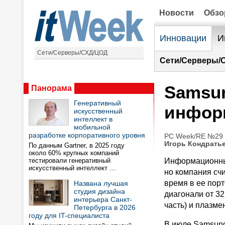
Новости
Обз
Инновации
И
Сети/Серверы/СХД/ЦОД
Сети/Серверы/
Samsun
Панорама
Генеративный
инфор
искусственный
интеллект в
мобильной
разработке корпоративного уровня
PC Week/RE №29 —
Игорь Кондрать
По данным Gartner, в 2025 году
около 60% крупных компаний
тестировали генеративный
Информационные
искусственный интеллект …
но компания счи
время в ее пор
Названа лучшая
студия дизайна
диагонали от 3
интерьера Санкт-
часть) и плазме
Петербурга в 2026
году для IT-специалиста
В июле Samsung