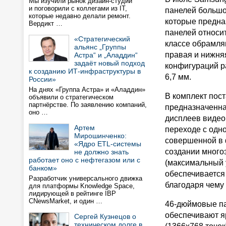
Мы изучили рынок дизайн-студий
и поговорили с коллегами из IT,
панелей большог
которые недавно делали ремонт.
которые предна
Вердикт …
панелей относи
«Стратегический
классе обрамля
альянс „Группы
правая и нижня
Астра“ и „Аладдин“
задаёт новый подход
конфигураций р
к созданию ИТ-инфраструктуры в
6,7 мм.
России»
На днях «Группа Астра» и «Аладдин»
В комплект пос
объявили о стратегическом
партнёрстве. По заявлению компаний,
предназначенна
оно …
дисплеев видео
Артем
переходе с одн
Мирошинченко:
совершенной в ф
«Ядро ETL-системы
создании много
не должно знать
работает оно с нефтегазом или с
(максимальный 
банком»
обеспечивается
Разработчик универсального движка
благодаря чему
для платформы Knowledge Space,
лидирующей в рейтинге IBP
CNewsMarket, и один …
46-дюймовые па
обеспечивают я
Сергей Кузнецов о
техническом долге в