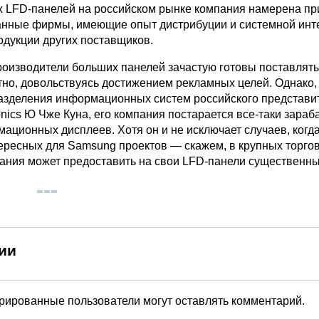
х LFD-панелей на российском рынке компания намерена пр
нные фирмы, имеющие опыт дистрибуции и системной инт
одукции других поставщиков.
производители больших панелей зачастую готовы поставлять
тно, довольствуясь достижением рекламных целей. Однако,
азделения информационных систем российского представи
nics Ю Чже Куна, его компания постарается все-таки зараб
ационных дисплеев. Хотя он и не исключает случаев, когд
ересных для Samsung проектов — скажем, в крупных торго
ания может предоставить на свои LFD-панели существенны
ии
трированные пользователи могут оставлять комментарий.