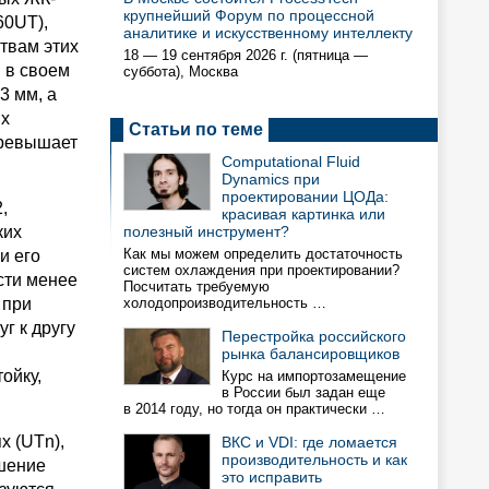
крупнейший Форум по процессной
60UT),
аналитике и искусственному интеллекту
твам этих
18 — 19 сентября 2026 г. (пятница —
 в своем
суббота), Москва
3 мм, а
ых
Статьи по теме
превышает
Computational Fluid
Dynamics при
проектировании ЦОДа:
,
красивая картинка или
ких
полезный инструмент?
Как мы можем определить достаточность
и его
систем охлаждения при проектировании?
сти менее
Посчитать требуемую
 при
холодопроизводительность …
г к другу
Перестройка российского
рынка балансировщиков
ойку,
Курс на импортозамещение
в России был задан еще
в 2014 году, но тогда он практически …
х (UTn),
ВКС и VDI: где ломается
производительность и как
ешение
это исправить