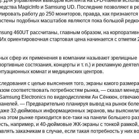
к). Для управления выводом контента на LFD-панели испол
едства MagicInfo и Samsung UD. Последние позволяют в р
ировать работу до 250 мониторов, правда, как признаются
остены подобных масштабов являются пока большой редко
sung 460UT рассчитаны, главным образом, на корпоратив
Их ориентировочная стартовая цена начинается с отметки 
ных сфер их применения в компании называют зрелищные
ортивные состязания, концерты и т. п.) и рекламную деятел
итуационных комнат и медицинских центров.
следования с целью выяснения того, экраны какого размера
зом соответствовать потребностям рынка, — сказал мене
Samsung Electronics по видеодисплеям Ан Сёнкюн, отвеча
панелей. — Предварительно планируя вывод на рынок бол
даже 32-дюймовых информационных экранов, мы выяснили,
на этом рынке приходится все-таки на панели большего ра
есть, например, и 40-дюймовые ЖК-экраны с тонкой рамкой
влять заказчикам в случае, если такая потребность у них во