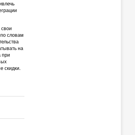
ивлечь
еграции
 свои
 по словам
тельства
атывать на
а при
вых
е скидки.