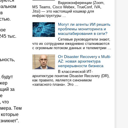
ьзуются
Видеоконференции (Zoom,
еальном
MS Teams, Cisco Webex, TrueConf, IVA,
Jitsi) — это настоящий кошмар для
 в
инфраструктуры …
стью.
Могут ли агенты ИИ решить
проблемы мониторинга и
ное
масштабирования в сети?
245 тыс.
Сетевые руководители знают,
что их сотрудники ежедневно сталкиваются
с огромным потоком данных и телеметрии …
От Disaster Recovery к Multi-
ьность,
AZ: новая архитектура
непрерывности бизнеса
В классической ИТ-
архитектуре понятие Disaster Recovery (DR),
 будут
как правило, является синонимом
джер
«запасного плана». Это …
ющий за
ее
 что
змера. Тем
, которые
зникнет”.