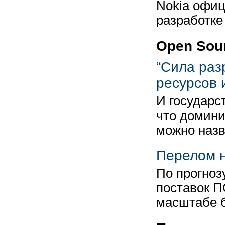
Nokia офиц
разработке
Open Sou
“Сила раз
ресурсов 
И государс
что домин
можно наз
Перелом н
По прогноз
поставок П
масштабе б