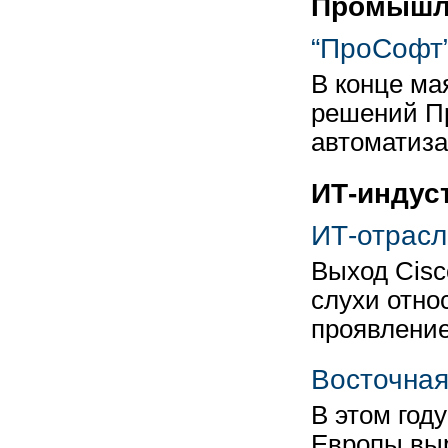
Промышле
“ПроСофт”
В конце ма
решений П
автоматиза
ИТ-индус
ИТ-отрасл
Выход Cisc
слухи отно
проявлени
Восточная
В этом год
Европы выр