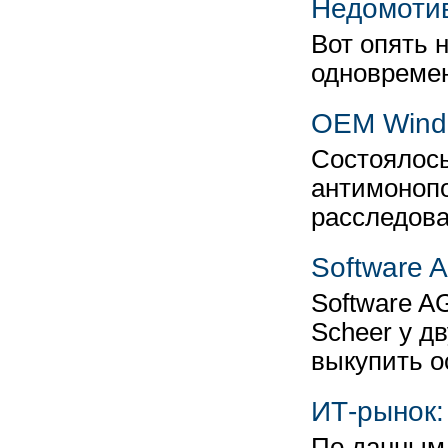
Недомоти
Вот опять 
одновремен
OEM Windo
Состоялось
антимонопо
расследова
Software 
Software A
Scheer у д
выкупить о
ИТ-рынок:
По данным 