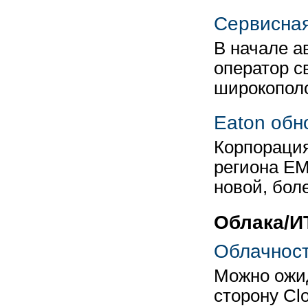
Сервисная
В начале а
оператор с
широкопол
Eaton обн
Корпорация
региона EM
новой, бол
Облака/И
Облачност
Можно ожи
сторону Clo