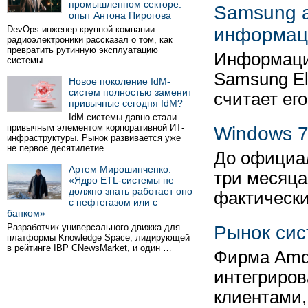
промышленном секторе:
Samsung а
опыт Антона Пирогова
DevOps-инженер крупной компании
информац
радиоэлектроники рассказал о том, как
превратить рутинную эксплуатацию
Информаци
системы …
Samsung El
Новое поколение IdM-
систем полностью заменит
считает ег
привычные сегодня IdM?
IdM-системы давно стали
привычным элементом корпоративной ИТ-
Windows 
инфраструктуры. Рынок развивается уже
не первое десятилетие …
До официал
Артем Мирошинченко:
три месяца
«Ядро ETL-системы не
должно знать работает оно
фактически
с нефтегазом или с
банком»
Разработчик универсального движка для
Рынок сис
платформы Knowledge Space, лидирующей
в рейтинге IBP CNewsMarket, и один …
Фирма Amd
интегриров
клиентами,