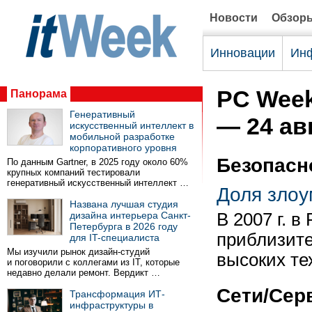
Новости
Обзор
Инновации
Инф
PC Week
Панорама
Генеративный
— 24 ав
искусственный интеллект в
мобильной разработке
корпоративного уровня
Безопасн
По данным Gartner, в 2025 году около 60%
крупных компаний тестировали
генеративный искусственный интеллект …
Доля злоу
Названа лучшая студия
дизайна интерьера Санкт-
В 2007 г. 
Петербурга в 2026 году
приблизите
для IT-специалиста
Мы изучили рынок дизайн-студий
высоких те
и поговорили с коллегами из IT, которые
недавно делали ремонт. Вердикт …
Сети/Сер
Трансформация ИТ-
инфраструктуры в