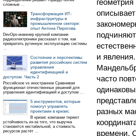
геометрия
сложные …
описывает
Трансформация ИТ-
инфраструктуры в
закономер
промышленном секторе:
опыт Антона Пирогова
подчиняют
DevOps-инженер крупной компании
радиоэлектроники рассказал о том, как
превратить рутинную эксплуатацию системы
естествен
…
и явления.
Состояние и перспективы
развития российских систем
Мандельбр
управления
идентификацией и
доступом. Часть 2
часто пов
Российское vs иностранное Сравнивая
функционал отечественных решений для
одинаковы
управления идентификацией и доступом …
представл
5 инструментов, которые
помогут управлять
разных ма
проектами в кризис
В кризис компании теряют
координат
устойчивость из-за того, что выручка
становится нестабильной, а стоимость
ресурсов растёт …
времени. 