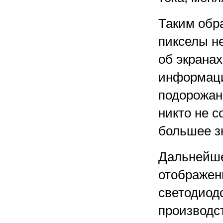
Таким обр
пикселы не
об экранах
информаци
подорожан
никто не с
большее з
Дальнейше
отображен
светодиод
производс