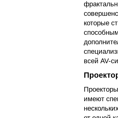
фрактальн
совершенс
которые с
способным
дополните
специализ
всей AV-с
Проекто
Проекторы
имеют спе
нескольки
от одной к