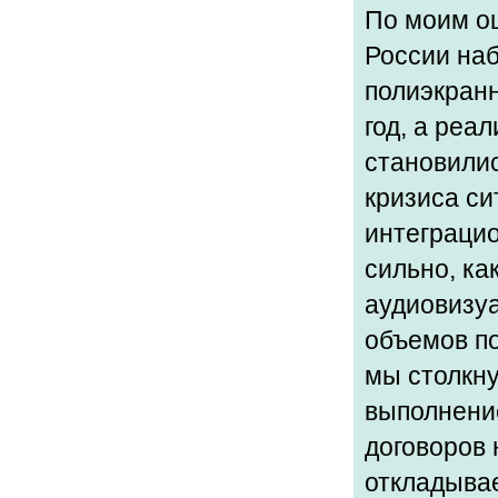
По моим оц
России наб
полиэкранн
год, а реа
становили
кризиса си
интеграцио
сильно, ка
аудиовизу
объемов по
мы столкну
выполнени
договоров 
откладывае