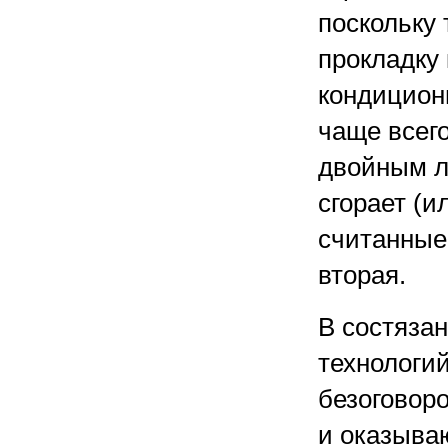
поскольку 
прокладку
кондицион
чаще всег
двойным л
сгорает (и
считанные
вторая.
В состяза
технологи
безоговор
и оказыва