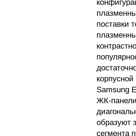
конфигура
плазменны
поставки т
плазменны
контрастн
популярнос
достаточн
корпусной
Samsung El
ЖК-панели
диагональ
образуют з
сегмента п