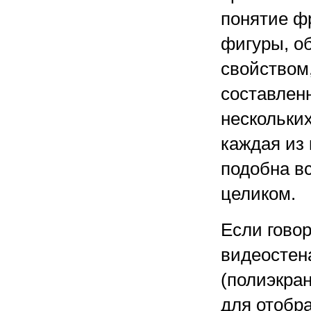
понятие ф
фигуры, 
свойством, 
составлен
нескольких
каждая из
подобна в
целиком.
Если говор
видеостен
(полиэкра
для отобр