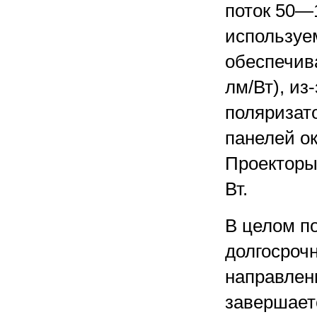
поток 50—
используе
обеспечив
лм/Вт), из
поляризат
панелей о
Проекторы
Вт.
В целом п
долгосроч
направлени
завершает