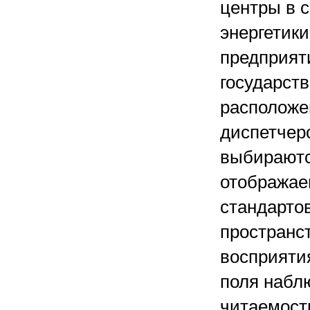
центры в 
энергетик
предприят
государств
расположе
диспетчер
выбираютс
отображае
стандартов
пространс
восприяти
поля набл
читаемост