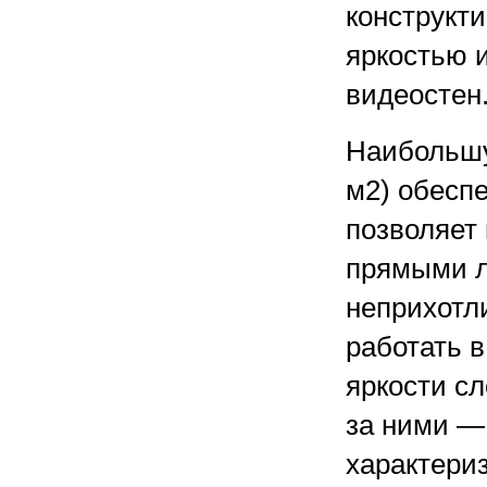
конструкт
яркостью 
видеостен
Наибольшу
м2) обесп
позволяет
прямыми л
неприхотл
работать в
яркости сл
за ними —
характериз