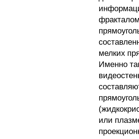
информаци
фракталом
прямоугол
составлен
мелких пр
Именно та
видеосте
составляю
прямоугол
(жидкокри
или плазм
проекцион