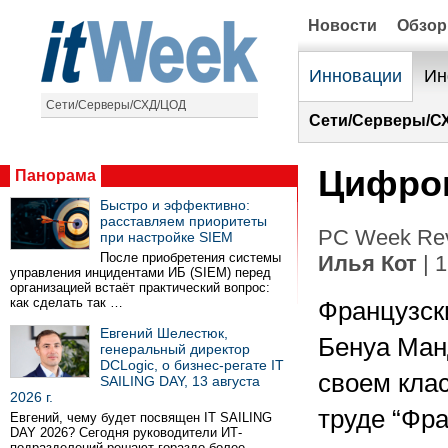
Новости
Обзо
Инновации
Ин
Сети/Серверы/СХД/ЦОД
Сети/Серверы/С
Цифров
Панорама
Быстро и эффективно:
расставляем приоритеты
PC Week Rev
при настройке SIEM
После приобретения системы
Илья Кот
| 
управления инцидентами ИБ (SIEM) перед
организацией встаёт практический вопрос:
как сделать так …
Французск
Евгений Шелестюк,
Бенуа Ман
генеральный директор
DCLogic, о бизнес-регате IT
своем кла
SAILING DAY, 13 августа
2026 г.
труде “Фр
Евгений, чему будет посвящен IT SAILING
DAY 2026? Сегодня руководители ИТ-
подразделений решают гораздо более