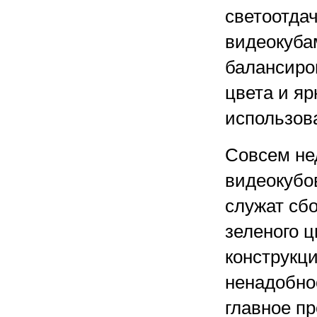
светоотда
видеокуба
балансиро
цвета и яр
использов
Совсем не
видеокубов
служат сбо
зеленого ц
конструкци
ненадобно
главное п