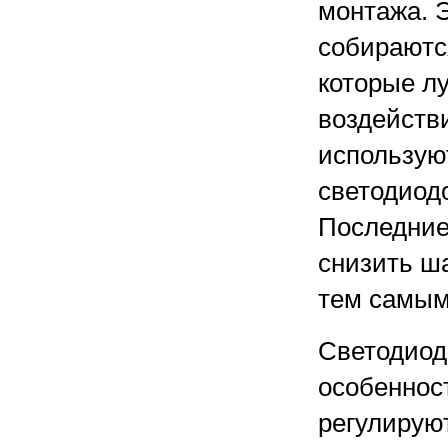
монтажа. 
собираются
которые л
воздейств
использую
светодиод
Последние
снизить ша
тем самым
Светодиод
особенност
регулирую