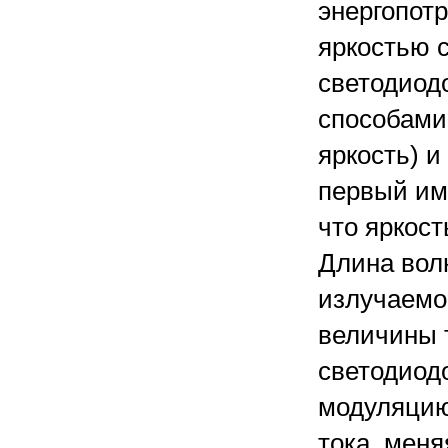
энергопот
яркостью 
светодиод
способами
яркость) 
первый им
что яркост
Длина волн
излучаемо
величины 
светодиод
модуляцию
тока, мен