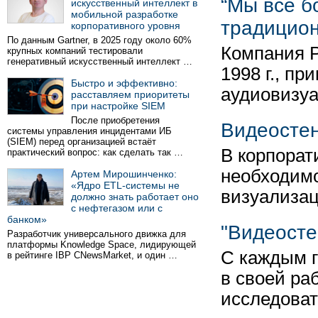
“Мы все б
искусственный интеллект в
мобильной разработке
традицион
корпоративного уровня
По данным Gartner, в 2025 году около 60%
Компания P
крупных компаний тестировали
генеративный искусственный интеллект …
1998 г., п
Быстро и эффективно:
аудиовизу
расставляем приоритеты
при настройке SIEM
После приобретения
Видеосте
системы управления инцидентами ИБ
(SIEM) перед организацией встаёт
В корпорат
практический вопрос: как сделать так …
необходимо
Артем Мирошинченко:
«Ядро ETL-системы не
визуализа
должно знать работает оно
с нефтегазом или с
банком»
"Видеосте
Разработчик универсального движка для
платформы Knowledge Space, лидирующей
С каждым г
в рейтинге IBP CNewsMarket, и один …
в своей ра
исследова