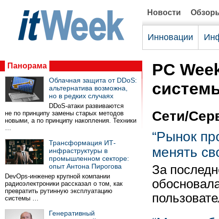
Новости
Обзор
Инновации
Инф
PC Week
Панорама
Облачная защита от DDoS:
системы
альтернатива возможна,
но в редких случаях
DDoS-атаки развиваются
Сети/Сер
не по принципу замены старых методов
новыми, а по принципу накопления. Техники
…
“Рынок пр
Трансформация ИТ-
менять св
инфраструктуры в
промышленном секторе:
опыт Антона Пирогова
За последн
DevOps-инженер крупной компании
обосновала
радиоэлектроники рассказал о том, как
превратить рутинную эксплуатацию
пользовате
системы …
Генеративный