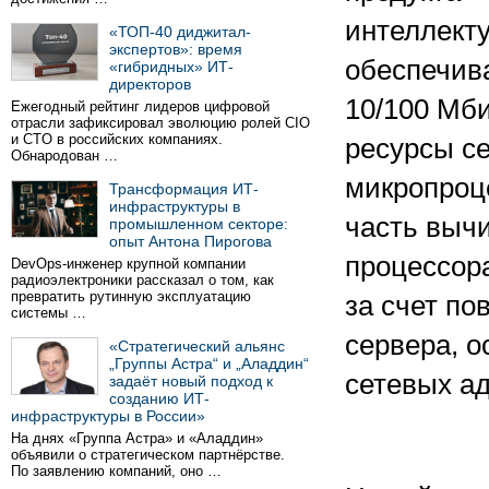
интеллекту
«ТОП-40 диджитал-
экспертов»: время
обеспечив
«гибридных» ИТ-
директоров
10/100 Мби
Ежегодный рейтинг лидеров цифровой
отрасли зафиксировал эволюцию ролей CIO
и CTO в российских компаниях.
ресурсы с
Обнародован …
микропроце
Трансформация ИТ-
инфраструктуры в
часть вычи
промышленном секторе:
опыт Антона Пирогова
процессора
DevOps-инженер крупной компании
радиоэлектроники рассказал о том, как
превратить рутинную эксплуатацию
за счет п
системы …
сервера, о
«Стратегический альянс
„Группы Астра“ и „Аладдин“
сетевых ад
задаёт новый подход к
созданию ИТ-
инфраструктуры в России»
На днях «Группа Астра» и «Аладдин»
объявили о стратегическом партнёрстве.
По заявлению компаний, оно …