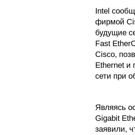
Intel сооб
фирмой Ci
будущие с
Fast Ether
Cisco, поз
Ethernet и
сети при 
Являясь о
Gigabit Eth
заявили, ч