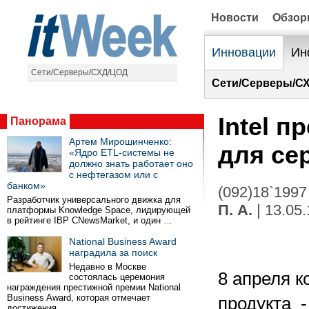
Новости
Обзо
Инновации
Ин
Сети/Серверы/СХД/ЦОД
Сети/Серверы/С
Intel 
Панорама
Артем Мирошинченко:
для се
«Ядро ETL-системы не
должно знать работает оно
с нефтегазом или с
банком»
(092)18`1997
Разработчик универсального движка для
П. А.
| 13.05
платформы Knowledge Space, лидирующей
в рейтинге IBP CNewsMarket, и один …
National Business Award
наградила за поиск
Недавно в Москве
8 апреля к
состоялась церемония
награждения престижной премии National
Business Award, которая отмечает
продукта -
достижения …