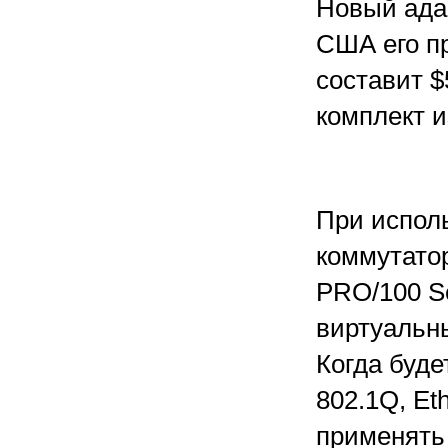
Новый адап
США его п
составит $
комплект и
При исполь
коммутатор
PRO/100 S
виртуальн
Когда буд
802.1Q, Et
применять 