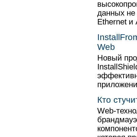
высокопро
данных не
Ethernet и
InstallF
Web
Новый про
InstallShi
эффективн
приложен
Кто стучи
Web-техно
брандмауэ
компонент