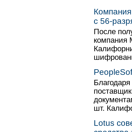
Компания
с 56-раз
После пол
компания M
Калифорни
шифрован
PeopleSo
Благодаря 
поставщик
документа
шт. Калиф
Lotus со