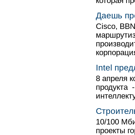
которая п
Даешь пр
Cisco, BB
маршрутиз
производит
корпораци
Intel пре
8 апреля к
продукта -
интеллект
Строител
10/100 Мби
проекты го