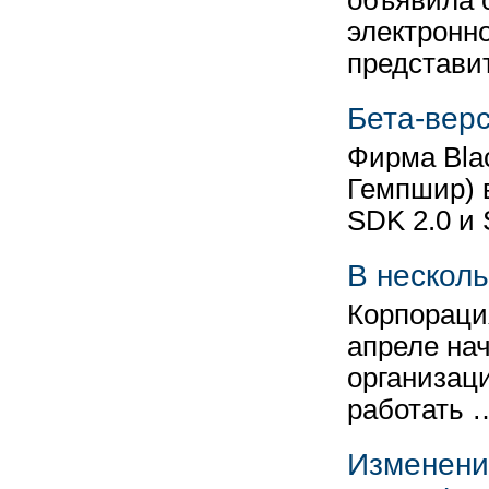
объявила о
электронн
представи
Бета-верс
Фирма Blac
Гемпшир) 
SDK 2.0 и 
В несколь
Корпорация
апреле нач
организац
работать 
Изменени