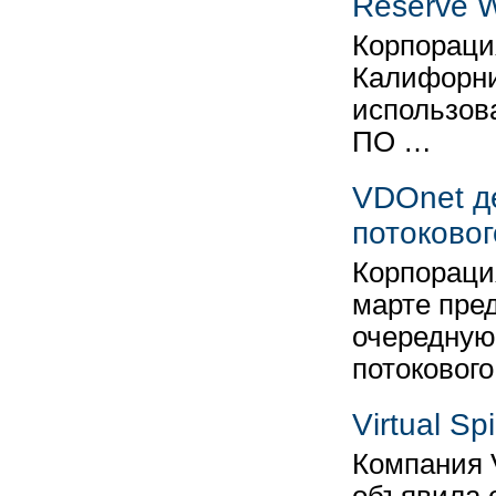
Reserve 
Корпорация
Калифорни
использова
ПО …
VDOnet д
потоковог
Корпораци
марте пред
очередную
потоковог
Virtual S
Компания V