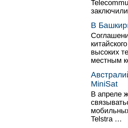
Telecommun
заключил
В Башкир
Соглашени
китайского
высоких т
местным 
Австралий
MiniSat
В апреле 
связывать
мобильных
Telstra …