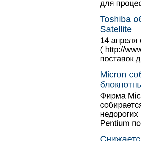
для проце
Toshiba о
Satellite
14 апреля 
( http://w
поставок 
Micron со
блокнотн
Фирма Micr
собираетс
недорогих
Pentium п
Снижаетс