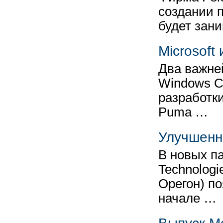
создании п
будет зан
Microsof
Два важне
Windows C
разработк
Puma …
Улучшенн
В новых п
Technologi
Орегон) п
начале …