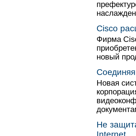
префектур
наслажде
Cisco рас
Фирма Cis
приобрете
новый прод
Соединяя
Новая сис
корпораци
видеоконф
документа
Не защита
Internet