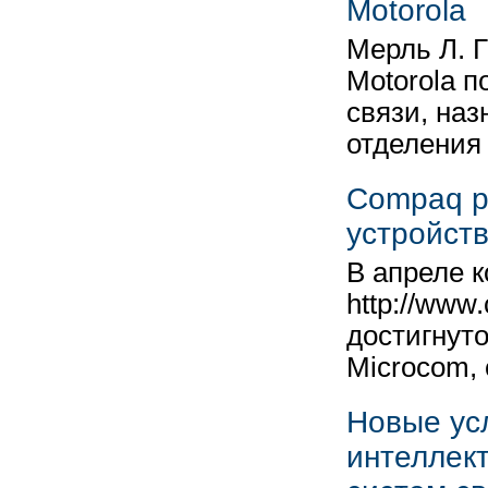
Motorola
Мерль Л. 
Motorola 
связи, наз
отделения
Compaq р
устройст
В апреле 
http://www
достигнут
Microcom,
Новые усл
интеллек