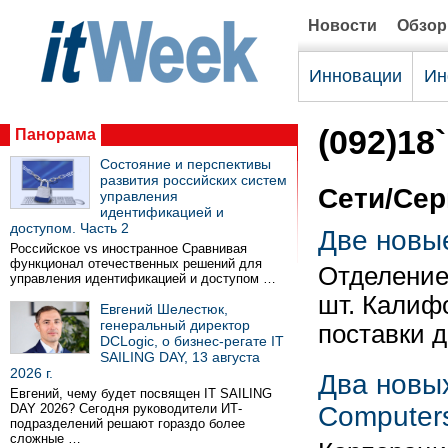
Новости
Обзо
Инновации
Ин
(092)18
Панорама
Состояние и перспективы
развития российских систем
Сети/Се
управления
идентификацией и
доступом. Часть 2
Две новы
Российское vs иностранное Сравнивая
функционал отечественных решений для
Отделение 
управления идентификацией и доступом …
шт. Калиф
Евгений Шелестюк,
генеральный директор
поставки 
DCLogic, о бизнес-регате IT
SAILING DAY, 13 августа
2026 г.
Два новы
Евгений, чему будет посвящен IT SAILING
DAY 2026? Сегодня руководители ИТ-
Computer
подразделений решают гораздо более
сложные …