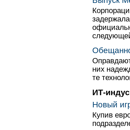
Выпуск M
Корпорация
задержала
официальн
следующе
Обещанног
Оправдают
них надежд
те техноло
ИТ-индус
Новый иг
Купив евр
подразделе