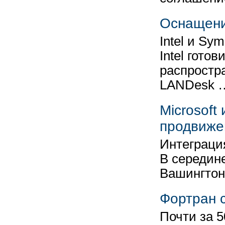
Оснащени
Intel и S
Intel гото
распростр
LANDesk 
Microsoft
продвиже
Интеграция
В середине
Вашингтон
Фортран 
Почти за 5