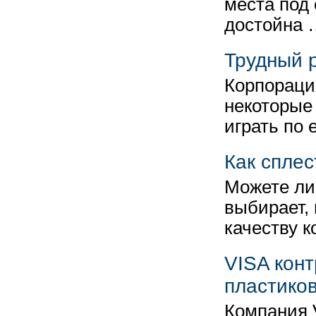
места под 
достойна 
Трудный 
Корпораци
некоторые
играть по
Как спле
Можете ли
выбирает, 
качеству к
VISA кон
пластико
Компания V