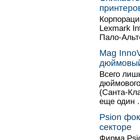
принтеро
Корпораци
Lexmark In
Пало-Альт
Mag InnoV
дюймовый
Всего лишь
дюймового
(Санта-Кл
еще один
Psion фо
секторе
Фирма Psio