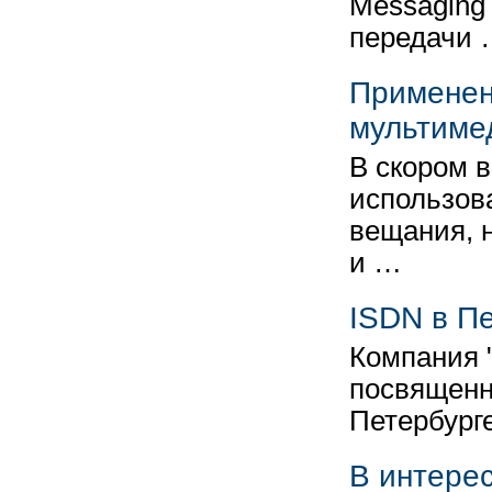
Messaging
передачи
Применен
мультиме
В скором 
использова
вещания, н
и …
ISDN в П
Компания 
посвященн
Петербург
В интере