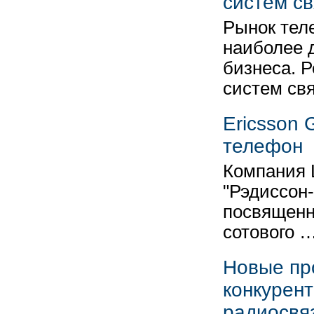
систем св
Рынок тел
наиболее 
бизнеса. 
систем св
Ericsson
телефон
Компания 
"Рэдиссон
посвященн
сотового 
Новые пр
конкурен
радиосвя