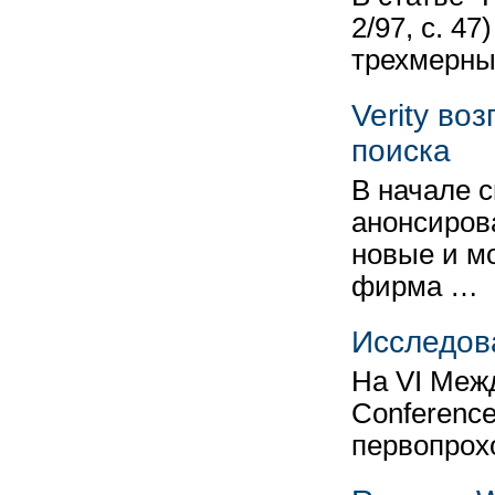
2/97, с. 4
трехмерны
Verity во
поиска
В начале 
анонсиров
новые и м
фирма …
Исследова
На VI Меж
Conferenc
первопрох