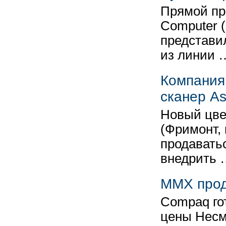
Прямой пр
Computer (
представи
из линии 
Компания
сканер As
Новый цве
(Фримонт, 
продавать
внедрить 
MMX прод
Compaq го
цены Несм