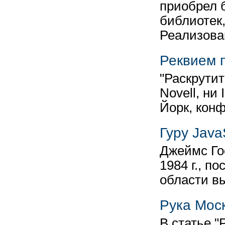
приобрел 
библиотек,
Реализов
Реквием 
"Раскрутит
Novell, ни
Йорк, кон
Гуру Java
Джеймс Го
1984 г., п
области в
Рука Моск
В статье 