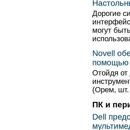
Настольн
Дорогие си
интерфейс
могут быт
использов
Novell об
помощью 
Отойдя от 
инструмен
(Орем, шт
ПК и пе
Dell пред
мультимед