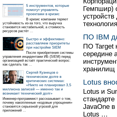
Корпораци
5 инструментов, которые
Гемпшир) 
помогут управлять
проектами в кризис
устройств
В кризис компании теряют
технологи
устойчивость из-за того, что выручка
становится нестабильной, а стоимость
ресурсов растёт …
ПО IBM д
Быстро и эффективно:
расставляем приоритеты
ПО Target
при настройке SIEM
середине 
После приобретения системы
управления инцидентами ИБ (SIEM) перед
инструмен
организацией встаёт практический вопрос:
как сделать так …
хранилищ
Сергей Кузнецов о
техническом долге в
Lotus вно
критических системах:
«Никто не планировал 3,5
миллиона записей — именно так и
Lotus и S
возникает технический долг»
стандарте
Инженер-программист рассказывает о том,
почему накопленные «кодовые упрощения»
JavaOne в
становятся серьезной угрозой для
приложений …
Lotus …