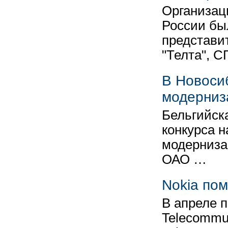
Организац
России бы
представи
"Телта", 
В Новоси
модерниз
Бельгийска
конкурса н
модерниза
ОАО …
Nokia по
В апреле п
Telecommun