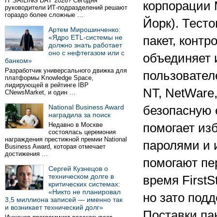
IT SAILING DAY 2026? Сегодня
корпорации 
руководители ИТ-подразделений решают
гораздо более сложные …
Йорк). Тест
Артем Мирошинченко:
«Ядро ETL-системы не
пакет, конт
должно знать работает
оно с нефтегазом или с
объединяет 
банком»
Разработчик универсального движка для
пользовател
платформы Knowledge Space,
лидирующей в рейтинге IBP
NT, NetWare,
CNewsMarket, и один …
National Business Award
безопасную 
наградила за поиск
Недавно в Москве
помогает из
состоялась церемония
награждения престижной премии National
паролями и 
Business Award, которая отмечает
достижения …
помогают пе
Сергей Кузнецов о
техническом долге в
время FirstS
критических системах:
«Никто не планировал
но зато под
3,5 миллиона записей — именно так
и возникает технический долг»
Поставки па