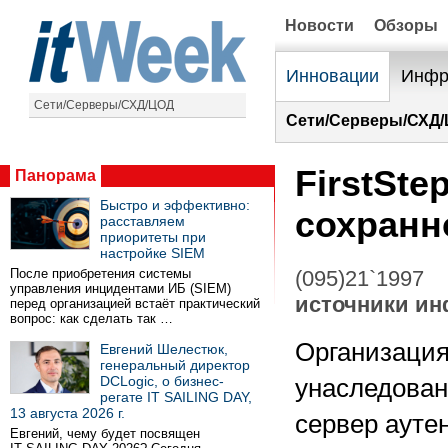
Новости
Обзоры
Инновации
Инфр
Сети/Серверы/СХД/ЦОД
Сети/Серверы/СХД/
FirstSte
Панорама
Быстро и эффективно:
сохранн
расставляем
приоритеты при
настройке SIEM
После приобретения системы
(095)21`1997
управления инцидентами ИБ (SIEM)
источники и
перед организацией встаёт практический
вопрос: как сделать так …
Организация
Евгений Шелестюк,
генеральный директор
DCLogic, о бизнес-
унаследован
регате IT SAILING DAY,
13 августа 2026 г.
сервер аутен
Евгений, чему будет посвящен